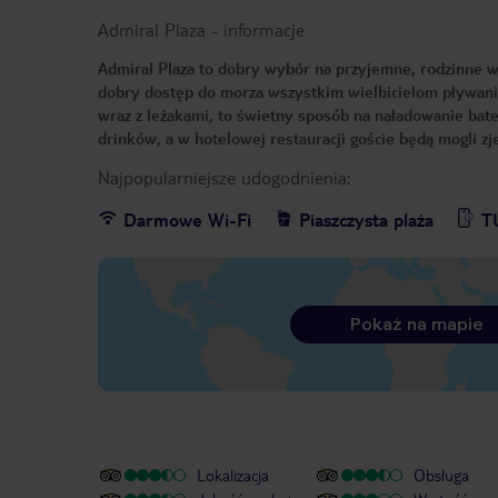
Admiral Plaza
-
informacje
Admiral Plaza to dobry wybór na przyjemne, rodzinne wa
dobry dostęp do morza wszystkim wielbicielom pływania
wraz z leżakami, to świetny sposób na naładowanie bate
drinków, a w hotelowej restauracji goście będą mogli z
Najpopularniejsze udogodnienia:
Darmowe Wi-Fi
Piaszczysta plaża
T
Pokaż na mapie
Lokalizacja
Obsługa