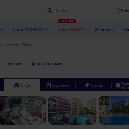
Pobi
Wpisz frazę, której szukasz
NOWOŚĆ
Zima 2026/27
Lato 2027
Oferta
Ki
ka
Admiral Plaza
TELU
BOJ11056
POKAŻ NA MAPIE
Ważn
Pokoje
Wyżywienie
Atrakcje
infor
+
23