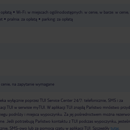
a opłatą
Wi-Fi: w miejscach ogólnodostępnych: w cenie, w barze: w cenie,
et
pralnia: za opłatą
parking: za opłatą
 w cenie, na zapytanie wymagane
a wyłącznie poprzez TUI Service Center 24/7: telefonicznie, SMS i za
acji TUI w serwisie myTUI. W aplikacji TUI znajdą Państwo mnóstwo przy
biegu podróży i miejsca wypoczynku. Za jej pośrednictwem można rezerw
wne. Jeśli potrzebują Państwo kontaktu z TUI podczas wypoczynku, jeste
icznie, SMS-owo lub za pomocą czatu w aplikacji TUI. Szczegóły
tutaj
.