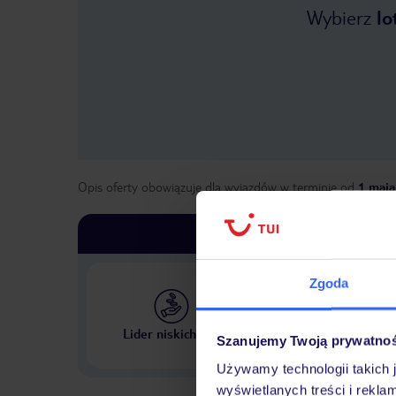
Wybierz
lo
Opis oferty obowiązuje dla wyjazdów w terminie
od
1 maja
Zgoda
Największe biuro podr
Lider niskich cen
Szanujemy Twoją prywatno
w Polsce
Używamy technologii takich 
wyświetlanych treści i rekla