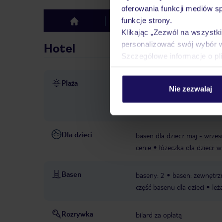
oferowania funkcji mediów s
funkcje strony.
Hotel
Opinie
top
Klikając „Zezwól na wszystk
personalizować swój wybór 
Hotel
Szczegółowe informacje o pl
Plaża
ok. 250 m od plaży
piaszc
Nie zezwalaj
gwarantowana, zależna od d
gwarantowana, zależna od d
Dla dzieci
basen dla dzieci: maj - wrzes
cenie
łóżeczka dla dzieci:
Basen
baseny: 2
basen: zewnętrz
część basenu dla dzieci
leż
Rozrywka
bilard za opłatą