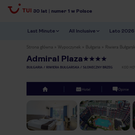
30
lat
|
numer
1
w Polsce
Last Minute
All Inclusive
Lato 2026
Strona główna
Wypoczynek
Bułgaria
Riwiera Bułgars
Admiral Plaza
BUŁGARIA
RIWIERA BUŁGARSKA
SŁONECZNY BRZEG
KOD HO
Hotel
Opinie
top
Previous slide