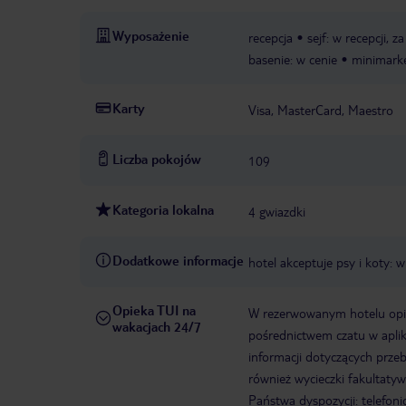
Wyposażenie
recepcja
sejf: w recepcji, z
basenie: w cenie
minimark
Karty
Visa, MasterCard, Maestro
Liczba pokojów
109
Kategoria lokalna
4 gwiazdki
Dodatkowe informacje
hotel akceptuje psy i koty:
Opieka TUI na
W rezerwowanym hotelu opiek
wakacjach 24/7
pośrednictwem czatu w aplik
informacji dotyczących prze
również wycieczki fakultaty
Państwa dyspozycji: telefon