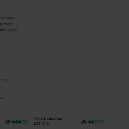
y zapewni
ię taras
źwiających
nego
min
Global47440886502
2023-09-20