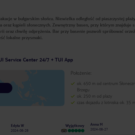
kacje w bułgarskim słońcu. Niewielka odległość od piaszczystej plaż
 oraz kąpieli słonecznych. Zewnętrzny basen, przy którym znajduje s
rii oraz chwilę odprężenia. Bar przy basenie pozwoli spróbować orze
jeść lokalne przysmaki.
UI Service Center 24/7 + TUI App
Położenie:
ok. 650 m od centrum Słonecz
Brzegu
ok. 250 m od plaży
czas dojazdu z lotniska ok. 35 
Anna M
Wyjątkowy
Edyta W
2024-08-27
2024-08-28