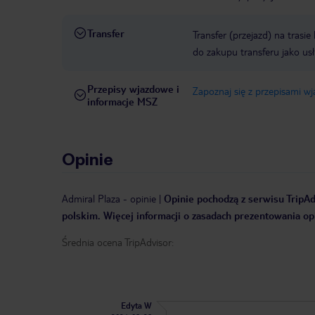
Transfer
Transfer (przejazd) na trasi
do zakupu transferu jako us
Przepisy wjazdowe i
Zapoznaj się z przepisami w
informacje MSZ
Opinie
Admiral Plaza
-
opinie
|
Opinie pochodzą z serwisu TripAdv
polskim. Więcej informacji o zasadach prezentowania opi
Średnia ocena TripAdvisor:
Edyta W