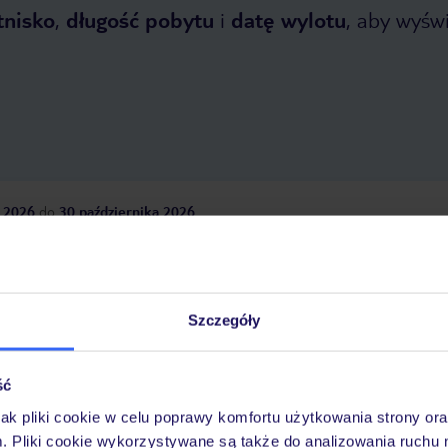
tnisko
,
długość pobytu
i
datę wylotu
, aby wyświe
 2026
do
30 października 2026
Dlaczego warto wybrać TUI?
Szczegóły
óży
Tylko u nas opieka na
10
30 lat w Polsce
ść
wakacjach 24/7
jak pliki cookie w celu poprawy komfortu użytkowania strony or
m. Pliki cookie wykorzystywane są także do analizowania ruchu 