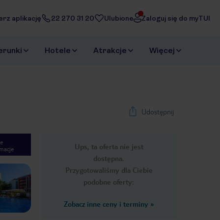
erz aplikację
22 270 31 20
Ulubione
Zaloguj się do myTUI
erunki
Hotele
Atrakcje
Więcej
Udostępnij
e
Ups, ta oferta nie jest
macje
1
/
29
dostępna.
Next slide
Przygotowaliśmy dla Ciebie
podobne oferty:
Zobacz inne ceny i terminy
»