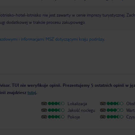
e lotnisko-hotel-lotnisko nie jest zawarty w cenie imprezy turystycznej. Za
ługi dodatkowej w trakcie procesu zakupowego.
jazdowymi i informacjami MSZ dotyczącymi kraju podróży
.
isor. TUI nie weryfikuje opinii. Prezentujemy 5 ostatnich opinii w ję
nii znajdziesz
tutaj
.
Lokalizacja
Obsł
Jakość noclegu
Wart
Pokoje
Czys