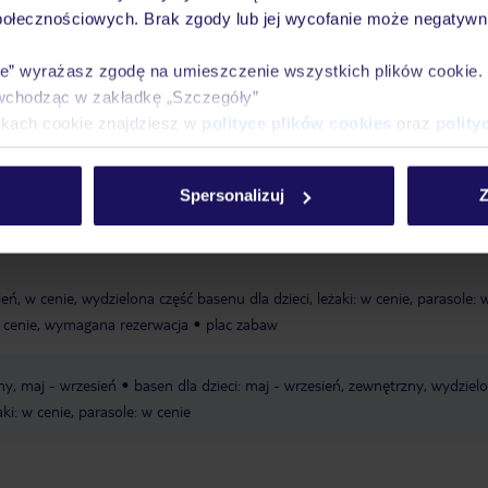
połecznościowych. Brak zgody lub jej wycofanie może negatywni
Ważn
Pokoje
Wyżywienie
Atrakcje
infor
ie” wyrażasz zgodę na umieszczenie wszystkich plików cookie
wchodząc w zakładkę „Szczegóły”
ikach cookie znajdziesz w
polityce plików cookies
oraz
polity
zysta
hotel oddzielony od plaży ulicą
leżaki za opłatą, dostępność nie j
Spersonalizuj
Z
ecyzji hotelu lub dostawcy zewnętrznego
parasole za opłatą, dostępność 
ecyzji hotelu lub dostawcy zewnętrznego
ień, w cenie, wydzielona część basenu dla dzieci, leżaki: w cenie, parasole: 
 w cenie, wymagana rezerwacja
plac zabaw
ny, maj - wrzesień
basen dla dzieci: maj - wrzesień, zewnętrzny, wydziel
aki: w cenie, parasole: w cenie