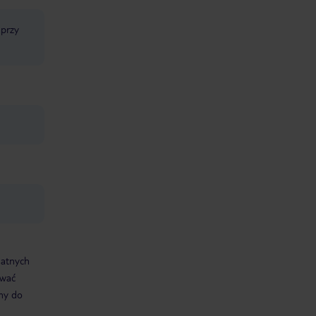
 przy
datnych
ować
śmy do