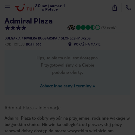
30
1
1
/
29
lat
|
numer
w Polsce
Admiral Plaza
(73 opinie)
BUŁGARIA
RIWIERA BUŁGARSKA
SŁONECZNY BRZEG
KOD HOTELU
BOJ11056
POKAŻ NA MAPIE
Ups, ta oferta nie jest dostępna.
Przygotowaliśmy dla Ciebie
podobne oferty:
Zobacz inne ceny i terminy
»
Admiral Plaza
-
informacje
Admiral Plaza to dobry wybór na przyjemne, rodzinne wakacje w
bułgarskim słońcu. Niewielka odległość od piaszczystej plaży
nute
zapewni dobry dostęp do morza wszystkim wielbicielom