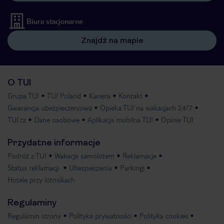
Biura stacjonarne
Znajdź na mapie
O TUI
Grupa TUI
TUI Poland
Kariera
Kontakt
Gwarancja ubezpieczeniowa
Opieka TUI na wakacjach 24/7
TUI.cz
Dane osobowe
Aplikacja mobilna TUI
Opinie TUI
Przydatne informacje
Podróż z TUI
Wakacje samolotem
Reklamacje
Status reklamacji
Ubezpieczenia
Parkingi
Hotele przy lotniskach
Regulaminy
Regulamin strony
Polityka prywatności
Polityka cookies