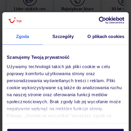
Lider niskich cen
Największe biuro
30 lat w P
podróży w Polsce
Zgoda
Szczegóły
O plikach cookies
Hotel
Szanujemy Twoją prywatność
Używamy technologii takich jak pliki cookie w celu
Opinie
poprawy komfortu użytkowania strony oraz
personalizowania wyświetlanych treści i reklam. Pliki
cookie wykorzystywane są także do analizowania ruchu
Pokoje
na naszej stronie oraz oferowania funkcji mediów
społecznościowych. Brak zgody lub jej wycofanie może
negatywnie wpłynąć na niektóre funkcje strony.
Klikając „Zezwól na wszystkie” wyrażasz zgodę na
Wyżywienie
umieszczenie wszystkich plików cookie. Możesz jednak
personalizować swój wybór wchodząc w zakładkę