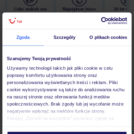
Lider niskich cen
Największe biuro
30 lat w P
podróży w Polsce
Zgoda
Szczegóły
O plikach cookies
Hotel
Szanujemy Twoją prywatność
Używamy technologii takich jak pliki cookie w celu
Opinie
poprawy komfortu użytkowania strony oraz
personalizowania wyświetlanych treści i reklam. Pliki
cookie wykorzystywane są także do analizowania ruchu
Pokoje
na naszej stronie oraz oferowania funkcji mediów
społecznościowych. Brak zgody lub jej wycofanie może
negatywnie wpłynąć na niektóre funkcje strony.
Klikając „Zezwól na wszystkie” wyrażasz zgodę na
Wyżywienie
umieszczenie wszystkich plików cookie. Możesz jednak
personalizować swój wybór wchodząc w zakładkę