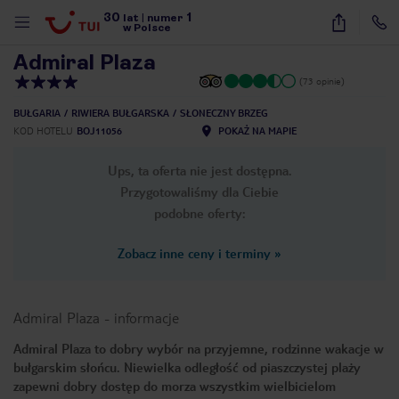
30
1
1
/
29
lat
|
numer
w Polsce
Admiral Plaza
(73 opinie)
BUŁGARIA
RIWIERA BUŁGARSKA
SŁONECZNY BRZEG
KOD HOTELU
BOJ11056
POKAŻ NA MAPIE
Ups, ta oferta nie jest dostępna.
Przygotowaliśmy dla Ciebie
podobne oferty:
Zobacz inne ceny i terminy
»
Admiral Plaza
-
informacje
Admiral Plaza to dobry wybór na przyjemne, rodzinne wakacje w
bułgarskim słońcu. Niewielka odległość od piaszczystej plaży
nute
zapewni dobry dostęp do morza wszystkim wielbicielom