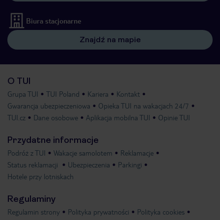
Biura stacjonarne
Znajdź na mapie
O TUI
Grupa TUI
TUI Poland
Kariera
Kontakt
Gwarancja ubezpieczeniowa
Opieka TUI na wakacjach 24/7
TUI.cz
Dane osobowe
Aplikacja mobilna TUI
Opinie TUI
Przydatne informacje
Podróż z TUI
Wakacje samolotem
Reklamacje
Status reklamacji
Ubezpieczenia
Parkingi
Hotele przy lotniskach
Regulaminy
Regulamin strony
Polityka prywatności
Polityka cookies