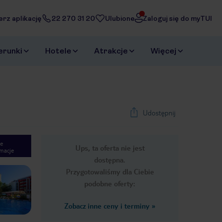
erz aplikację
22 270 31 20
Ulubione
Zaloguj się do myTUI
erunki
Hotele
Atrakcje
Więcej
Udostępnij
e
Ups, ta oferta nie jest
macje
1
/
29
dostępna.
Next slide
Przygotowaliśmy dla Ciebie
podobne oferty:
Zobacz inne ceny i terminy
»