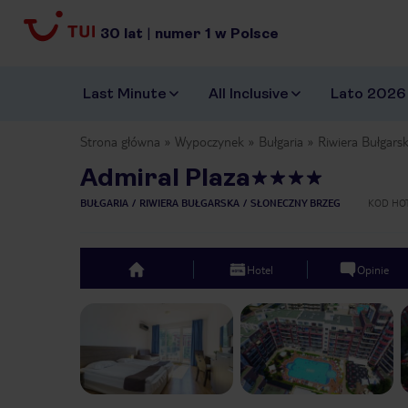
30
lat
|
numer
1
w Polsce
Last Minute
All Inclusive
Lato 2026
Strona główna
Wypoczynek
Bułgaria
Riwiera Bułgars
Admiral Plaza
BUŁGARIA
RIWIERA BUŁGARSKA
SŁONECZNY BRZEG
KOD HO
Hotel
Opinie
top
Previous slide