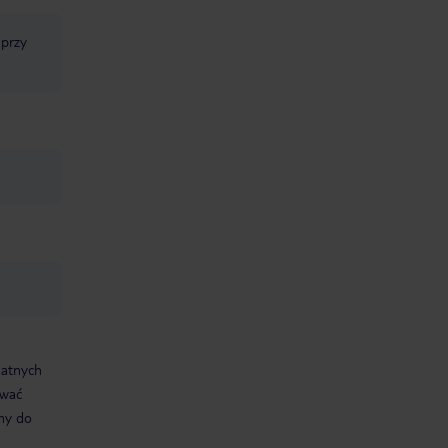
 przy
datnych
ować
śmy do