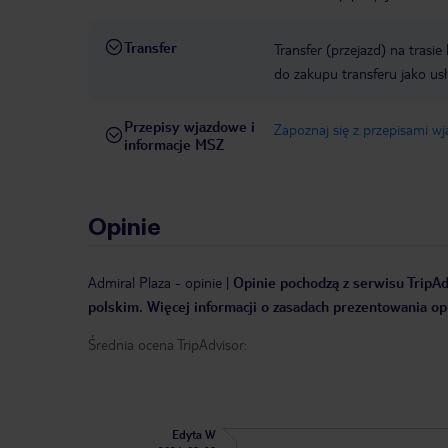
Transfer
Transfer (przejazd) na trasi
do zakupu transferu jako us
Przepisy wjazdowe i
Zapoznaj się z przepisami w
informacje MSZ
Opinie
Admiral Plaza
-
opinie
|
Opinie pochodzą z serwisu TripAdv
polskim. Więcej informacji o zasadach prezentowania opi
Średnia ocena TripAdvisor:
Edyta W