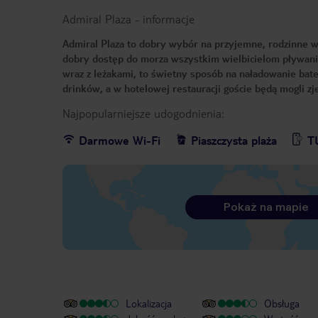
Admiral Plaza
-
informacje
Admiral Plaza to dobry wybór na przyjemne, rodzinne wa
dobry dostęp do morza wszystkim wielbicielom pływania
wraz z leżakami, to świetny sposób na naładowanie bate
drinków, a w hotelowej restauracji goście będą mogli z
Najpopularniejsze udogodnienia:
Darmowe Wi-Fi
Piaszczysta plaża
T
Pokaż na mapie
Lokalizacja
Obsługa