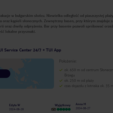
kacje w bułgarskim słońcu. Niewielka odległość od piaszczystej plaż
 oraz kąpieli słonecznych. Zewnętrzny basen, przy którym znajduje s
rii oraz chwilę odprężenia. Bar przy basenie pozwoli spróbować orze
jeść lokalne przysmaki.
UI Service Center 24/7 + TUI App
Położenie:
ok. 650 m od centrum Słonecz
Brzegu
ok. 250 m od plaży
czas dojazdu z lotniska ok. 35 
Anna M
Wyjątkowy
Edyta W
2024-08-27
2024-08-28