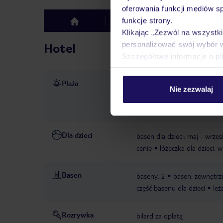
oferowania funkcji mediów s
funkcje strony.
Hotel
Opinie
top
Klikając „Zezwól na wszystk
personalizować swój wybór 
Hotel
Szczegółowe informacje o pl
Plaża
ok. 250 m od plaży
piaszc
Nie zezwalaj
gwarantowana, zależna od d
gwarantowana, zależna od d
Dla dzieci
basen dla dzieci: maj - wrzes
cenie
łóżeczka dla dzieci:
Basen
baseny: 2
basen: zewnętrz
część basenu dla dzieci
leż
Rozrywka
bilard za opłatą