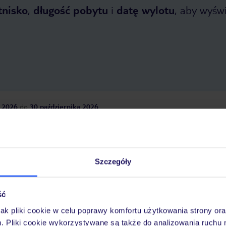
tnisko
,
długość pobytu
i
datę wylotu
, aby wyświe
 2026
do
30 października 2026
Dlaczego warto wybrać TUI?
Szczegóły
óży
Tylko u nas opieka na
10
30 lat w Polsce
ść
wakacjach 24/7
jak pliki cookie w celu poprawy komfortu użytkowania strony or
m. Pliki cookie wykorzystywane są także do analizowania ruchu 