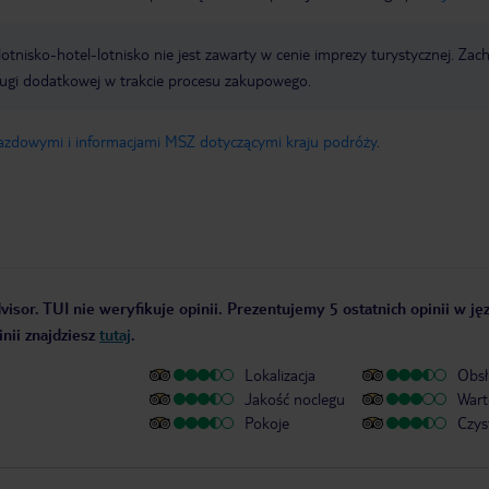
e lotnisko-hotel-lotnisko nie jest zawarty w cenie imprezy turystycznej. Za
ługi dodatkowej w trakcie procesu zakupowego.
jazdowymi i informacjami MSZ dotyczącymi kraju podróży
.
isor. TUI nie weryfikuje opinii. Prezentujemy 5 ostatnich opinii w ję
nii znajdziesz
tutaj
.
Lokalizacja
Obsł
Jakość noclegu
Wart
Pokoje
Czys