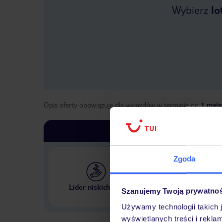
Wybierz
lo
Opis oferty obowiązuje dla wyjazdów w terminie
od
1 maja
Zgoda
Największe biuro podr
Lider niskich cen
Szanujemy Twoją prywatno
w Polsce
Używamy technologii takich 
wyświetlanych treści i rekla