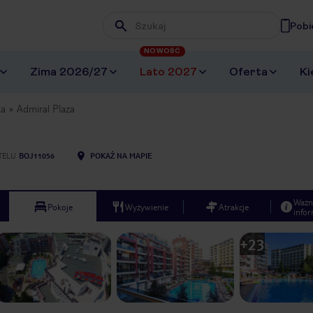
Pobi
Wpisz frazę, której szukasz
NOWOŚĆ
Zima 2026/27
Lato 2027
Oferta
Ki
ka
Admiral Plaza
TELU
BOJ11056
POKAŻ NA MAPIE
Ważn
Pokoje
Wyżywienie
Atrakcje
infor
+
23