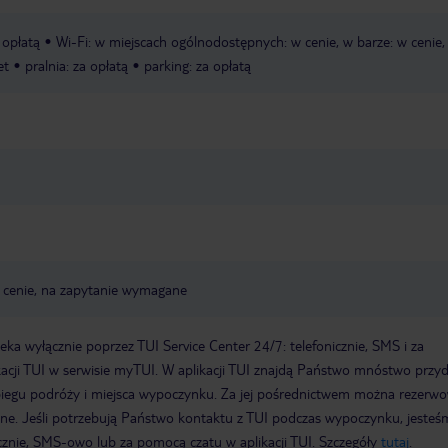
a opłatą
Wi-Fi: w miejscach ogólnodostępnych: w cenie, w barze: w cenie,
et
pralnia: za opłatą
parking: za opłatą
 w cenie, na zapytanie wymagane
a wyłącznie poprzez TUI Service Center 24/7: telefonicznie, SMS i za
acji TUI w serwisie myTUI. W aplikacji TUI znajdą Państwo mnóstwo przy
biegu podróży i miejsca wypoczynku. Za jej pośrednictwem można rezerw
wne. Jeśli potrzebują Państwo kontaktu z TUI podczas wypoczynku, jeste
icznie, SMS-owo lub za pomocą czatu w aplikacji TUI. Szczegóły
tutaj
.