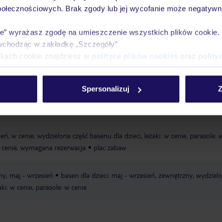
połecznościowych. Brak zgody lub jej wycofanie może negatywni
Ważn
Pokoje
Wyżywienie
Atrakcje
infor
ie” wyrażasz zgodę na umieszczenie wszystkich plików cookie
wchodząc w zakładkę „Szczegóły”
ikach cookie znajdziesz w
polityce plików cookies
oraz
polity
zysta
hotel oddzielony od plaży ulicą
leżaki za opłatą, dostępność nie j
Spersonalizuj
Z
ecyzji hotelu lub dostawcy zewnętrznego
parasole za opłatą, dostępność 
ecyzji hotelu lub dostawcy zewnętrznego
ień, w cenie, wydzielona część basenu dla dzieci, leżaki: w cenie, parasole: 
 w cenie, wymagana rezerwacja
plac zabaw
ny, maj - wrzesień
basen dla dzieci: maj - wrzesień, zewnętrzny, wydziel
aki: w cenie, parasole: w cenie