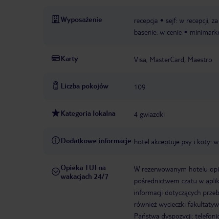
Wyposażenie
recepcja
sejf: w recepcji, z
basenie: w cenie
minimark
Karty
Visa, MasterCard, Maestro
Liczba pokojów
109
Kategoria lokalna
4 gwiazdki
Dodatkowe informacje
hotel akceptuje psy i koty:
Opieka TUI na
W rezerwowanym hotelu opiek
wakacjach 24/7
pośrednictwem czatu w aplik
informacji dotyczących prze
również wycieczki fakultaty
Państwa dyspozycji: telefon