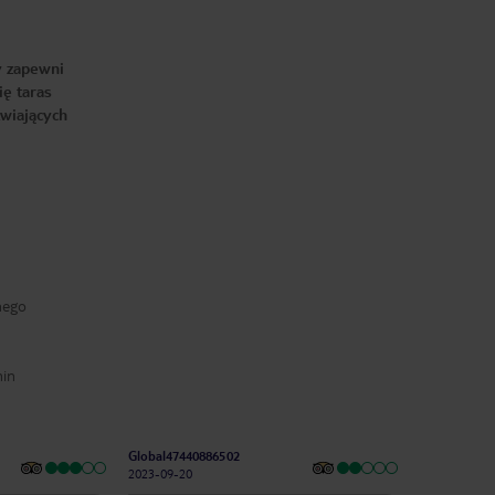
y zapewni
ię taras
źwiających
nego
min
Global47440886502
2023-09-20