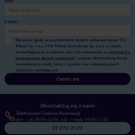
IMIĘ*
E-MAIL*
Wyrażam zgodę na przetwarzanie danych osobowych przez TUI
Poland Sp. z o.o. i TUI Poland Dystrybucja Sp. z o.o. w celach
marketingowych, w zakresie oraz celu wskazanym w
„Informacji o
przetwarzaniu danych osobowych”
, poprzez elektroniczną formę
komunikacji (e-mail), także z użyciem tzw. automatycznych
systemów wywołujących.
Zapisz się
Skontaktuj się z nami
Telefoniczne Centrum Rezerwacji
pon. – pt. 08:00–22:00, sob. – niedz. 09:00–21:00
22 270 31 20