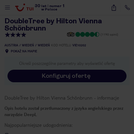
30
1
1
/
33
lat
|
numer
w Polsce
DoubleTree by Hilton Vienna
Schönbrunn
(1190 opinii)
AUSTRIA
WIEDEŃ
WIEDEŃ
KOD HOTELU
VIE10202
POKAŻ NA MAPIE
Określ poszczególne parametry aby wyświetlić ofertę
Konfiguruj ofertę
DoubleTree by Hilton Vienna Schönbrunn
-
informacje
Opis hotelu został przetłumaczony z języka angielskiego przez
narzędzie DeepL
Najpopularniejsze udogodnienia:
nute