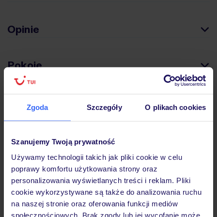
Opinie
Pokoje
Wyżywienie
Zgoda
Szczegóły
O plikach cookies
Atrakcje
Szanujemy Twoją prywatność
Używamy technologii takich jak pliki cookie w celu
poprawy komfortu użytkowania strony oraz
Ważne informacje
personalizowania wyświetlanych treści i reklam. Pliki
cookie wykorzystywane są także do analizowania ruchu
na naszej stronie oraz oferowania funkcji mediów
Często zadawane pytania
społecznościowych. Brak zgody lub jej wycofanie może