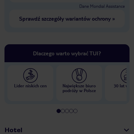
Dane Mondial Assistance
Sprawdź szczegóły wariantów ochrony
»
Dlaczego warto wybrać TUI?
Lider niskich cen
Największe biuro
30 lat w P
podróży w Polsce
Hotel