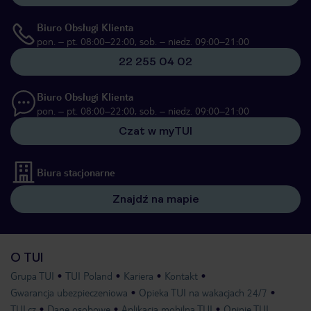
Biuro Obsługi Klienta
pon. – pt. 08:00–22:00, sob. – niedz. 09:00–21:00
22 255 04 02
Biuro Obsługi Klienta
pon. – pt. 08:00–22:00, sob. – niedz. 09:00–21:00
Czat w myTUI
Biura stacjonarne
Znajdź na mapie
O TUI
Grupa TUI
TUI Poland
Kariera
Kontakt
Gwarancja ubezpieczeniowa
Opieka TUI na wakacjach 24/7
TUI.cz
Dane osobowe
Aplikacja mobilna TUI
Opinie TUI