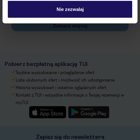
Czy w Hotelu będzie przedstawiciel TUI?
Na jakiej podstawie i gdzie otrzymam karty
Nie zezwalaj
pokładowe/bilety lotnicze?
Zobacz więcej
Pobierz bezpłatną aplikację TUI
Szybkie wyszukiwanie i przeglądanie ofert
Lista ulubionych ofert i możliwość ich udostępniania
Historia wyszukiwań i ostatnio oglądanych ofert
Kontakt z TUI i wszystkie informacje o Twojej rezerwacji w
myTUI
Zapisz się do newslettera