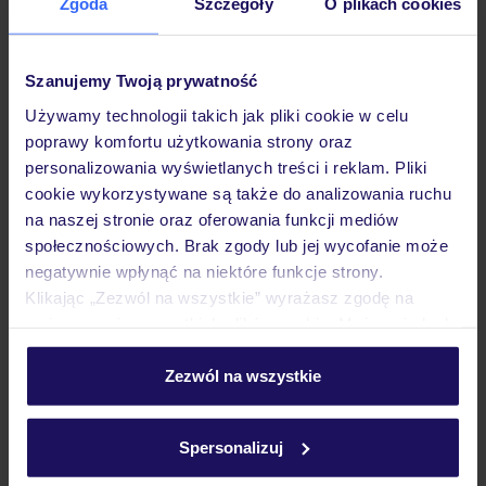
Zgoda
Szczegóły
O plikach cookies
Opinie
Szanujemy Twoją prywatność
Pokoje
Używamy technologii takich jak pliki cookie w celu
poprawy komfortu użytkowania strony oraz
Wyżywienie
personalizowania wyświetlanych treści i reklam. Pliki
cookie wykorzystywane są także do analizowania ruchu
na naszej stronie oraz oferowania funkcji mediów
społecznościowych. Brak zgody lub jej wycofanie może
Atrakcje
negatywnie wpłynąć na niektóre funkcje strony.
Klikając „Zezwól na wszystkie” wyrażasz zgodę na
umieszczenie wszystkich plików cookie. Możesz jednak
Ważne informacje
personalizować swój wybór wchodząc w zakładkę
„Szczegóły”
Zezwól na wszystkie
Szczegółowe informacje o plikach cookie znajdziesz
Często zadawane pytania
w
polityce plików cookies
oraz
polityce prywatności
.
Spersonalizuj
Jak zmienić uczestników/osobę zgłaszającą?