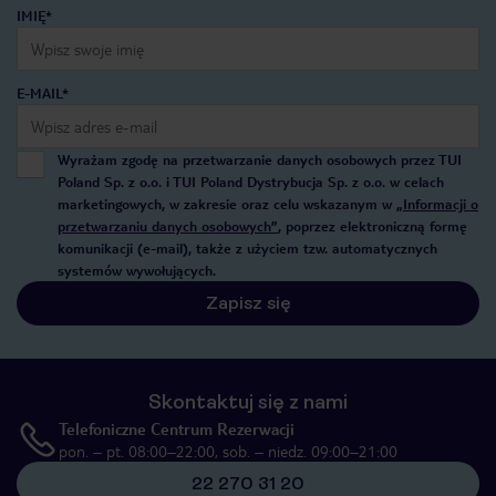
IMIĘ*
E-MAIL*
Wyrażam zgodę na przetwarzanie danych osobowych przez TUI
Poland Sp. z o.o. i TUI Poland Dystrybucja Sp. z o.o. w celach
marketingowych, w zakresie oraz celu wskazanym w
„Informacji o
przetwarzaniu danych osobowych”
, poprzez elektroniczną formę
komunikacji (e-mail), także z użyciem tzw. automatycznych
systemów wywołujących.
Zapisz się
Skontaktuj się z nami
Telefoniczne Centrum Rezerwacji
pon. – pt. 08:00–22:00, sob. – niedz. 09:00–21:00
22 270 31 20