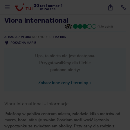
30
1
1
/
12
lat
|
numer
w Polsce
Vlora International
(156 opinii)
ALBANIA
VLORA
KOD HOTELU
TIA11007
POKAŻ NA MAPIE
Ups, ta oferta nie jest dostępna.
Przygotowaliśmy dla Ciebie
podobne oferty:
Zobacz inne ceny i terminy
»
Vlora International
-
informacje
Położony w pobliżu centrum miasta, zaledwie kilka metrów od
morza, hotel oferuje swoim Gościom możliwość łączenia
nute
wypoczynku ze zwiedzaniem okolicy. Przyjazny dla rodzin z