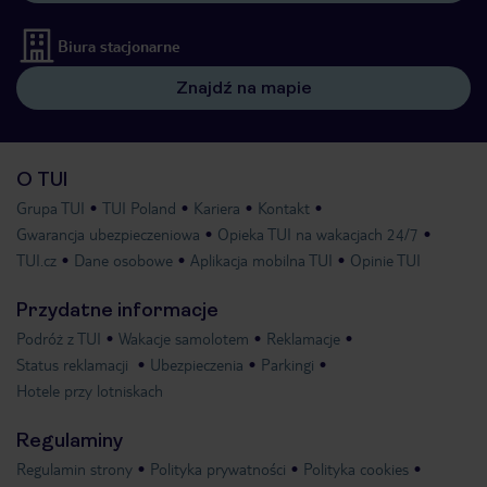
Biura stacjonarne
Znajdź na mapie
O TUI
Grupa TUI
TUI Poland
Kariera
Kontakt
Gwarancja ubezpieczeniowa
Opieka TUI na wakacjach 24/7
TUI.cz
Dane osobowe
Aplikacja mobilna TUI
Opinie TUI
Przydatne informacje
Podróż z TUI
Wakacje samolotem
Reklamacje
Status reklamacji
Ubezpieczenia
Parkingi
Hotele przy lotniskach
Regulaminy
Regulamin strony
Polityka prywatności
Polityka cookies