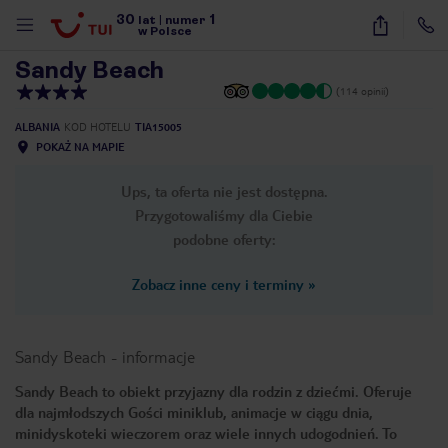
30
1
1
/
19
lat
|
numer
w Polsce
Sandy Beach
(114 opinii)
ALBANIA
KOD HOTELU
TIA15005
POKAŻ NA MAPIE
Ups, ta oferta nie jest dostępna.
Przygotowaliśmy dla Ciebie
podobne oferty:
Zobacz inne ceny i terminy
»
Sandy Beach
-
informacje
Sandy Beach to obiekt przyjazny dla rodzin z dziećmi. Oferuje
dla najmłodszych Gości miniklub, animacje w ciągu dnia,
nute
minidyskoteki wieczorem oraz wiele innych udogodnień. To