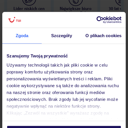
Lider niskich cen
Największe biuro
30 lat w P
podróży w Polsce
Zgoda
Szczegóły
O plikach cookies
Hotel
Szanujemy Twoją prywatność
Używamy technologii takich jak pliki cookie w celu
Opinie
poprawy komfortu użytkowania strony oraz
personalizowania wyświetlanych treści i reklam. Pliki
cookie wykorzystywane są także do analizowania ruchu
Pokoje
na naszej stronie oraz oferowania funkcji mediów
społecznościowych. Brak zgody lub jej wycofanie może
negatywnie wpłynąć na niektóre funkcje strony.
Klikając „Zezwól na wszystkie” wyrażasz zgodę na
Wyżywienie
umieszczenie wszystkich plików cookie. Możesz jednak
personalizować swój wybór wchodząc w zakładkę