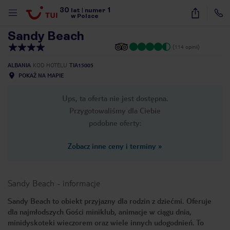
30
1
1
/
19
lat
|
numer
w Polsce
Sandy Beach
(114 opinii)
ALBANIA
KOD HOTELU
TIA15005
POKAŻ NA MAPIE
Ups, ta oferta nie jest dostępna.
Przygotowaliśmy dla Ciebie
podobne oferty:
Zobacz inne ceny i terminy
»
Sandy Beach
-
informacje
Sandy Beach to obiekt przyjazny dla rodzin z dziećmi. Oferuje
dla najmłodszych Gości miniklub, animacje w ciągu dnia,
nute
minidyskoteki wieczorem oraz wiele innych udogodnień. To