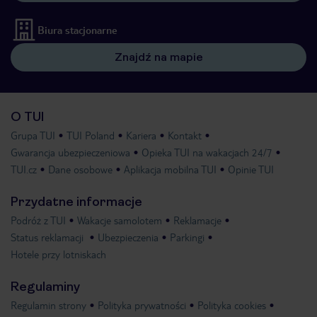
Biura stacjonarne
Znajdź na mapie
O TUI
Grupa TUI
TUI Poland
Kariera
Kontakt
Gwarancja ubezpieczeniowa
Opieka TUI na wakacjach 24/7
TUI.cz
Dane osobowe
Aplikacja mobilna TUI
Opinie TUI
Przydatne informacje
Podróż z TUI
Wakacje samolotem
Reklamacje
Status reklamacji
Ubezpieczenia
Parkingi
Hotele przy lotniskach
Regulaminy
Regulamin strony
Polityka prywatności
Polityka cookies