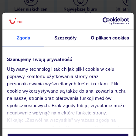
Lider niskich cen
Największe biuro
30 lat w P
podróży w Polsce
Zgoda
Szczegóły
O plikach cookies
Hotel
Szanujemy Twoją prywatność
Używamy technologii takich jak pliki cookie w celu
Opinie
poprawy komfortu użytkowania strony oraz
personalizowania wyświetlanych treści i reklam. Pliki
cookie wykorzystywane są także do analizowania ruchu
Pokoje
na naszej stronie oraz oferowania funkcji mediów
społecznościowych. Brak zgody lub jej wycofanie może
negatywnie wpłynąć na niektóre funkcje strony.
Klikając „Zezwól na wszystkie” wyrażasz zgodę na
Wyżywienie
umieszczenie wszystkich plików cookie. Możesz jednak
personalizować swój wybór wchodząc w zakładkę