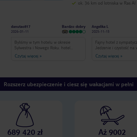
ok. 36 km od lotniska w Ras A
Bardzo dobry
danutao817
Angelika L
2026-01-11
2025-11-15
Byliśmy w tym hotelu w okresie
Fajny hotel z sympatyc
Sylwestra i Nowego Roku. hotel
Jedzenie i czystość na
położony przy ładnej i czystej
poziomie. Fajnie było tu być. 
Czytaj więcej
»
Czytaj więcej
»
piaszczystej plaży. Dużo
na tak. Minusów brak.
przebywaliśmy na plaży ,ponieważ
przy hotelowym basenie jest trochę
mało miejsca jak na taki duży
hotel.Pokoje są duże i przestronne,
Rozszerz ubezpieczenie i ciesz się wakacjami w pełni
czyściutkie ale widok z okna przez
budowę jest nie ciekawy a także
hałas który dochodzi mimo
zamkniętych okien przeszkadza. Po
całych nocach słychać huk
dochodzący z budowy oraz jeżdżących
betoniarek. W restauracji jest chaos ,
czasami graniczy z cudem znalezienie
689 420 zł
Aż 9002
stolika , jest dużo rodzin z dziećmi i
obsługa nie nadążają ze sprzątaniem.