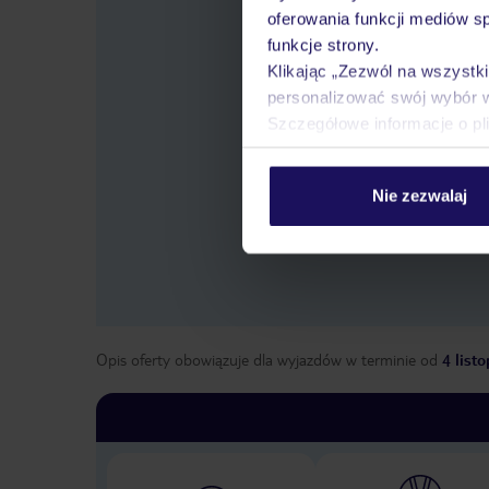
oferowania funkcji mediów s
funkcje strony.
Klikając „Zezwól na wszystk
personalizować swój wybór 
Szczegółowe informacje o pl
Wybierz
lo
Nie zezwalaj
Opis oferty obowiązuje dla wyjazdów w terminie
od
4 list