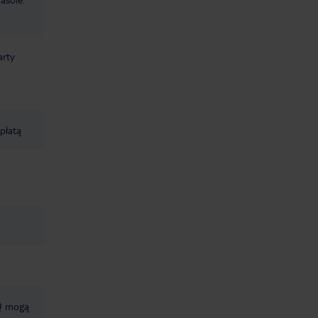
arty
opłatą
BQ mogą