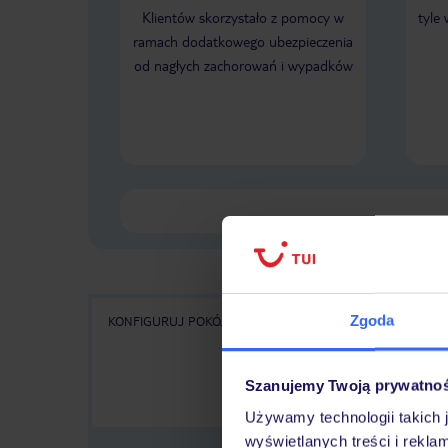
Klientów skorzystało z pomocy w
tyle
ramach dodatkowego ubezpieczenia
od nagłych zachorowań i wypadków
Zgoda
KONFIGURUJ POKÓJ
WSZYSTKIE OFERTY
KA
Szanujemy Twoją prywatno
Używamy technologii takich 
wyświetlanych treści i rekla