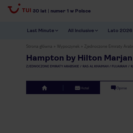
30
lat
|
numer
1
w Polsce
Last Minute
All Inclusive
Lato 2026
Strona główna
Wypoczynek
Zjednoczone Emiraty Arab
Hampton by Hilton Marjan 
ZJEDNOCZONE EMIRATY ARABSKIE
RAS AL KHAIMAH / FUJAIRAH
R
Hotel
Opinie
top