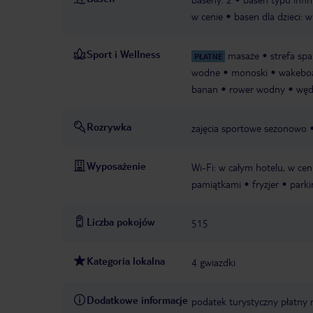
w cenie
basen dla dzieci: 
Sport i Wellness
masaże
strefa spa
PŁATNE
wodne
monoski
wakebo
banan
rower wodny
węd
Rozrywka
zajęcia sportowe sezonowo
Wyposażenie
Wi-Fi: w całym hotelu, w cen
pamiątkami
fryzjer
parki
Liczba pokojów
515
Kategoria lokalna
4 gwiazdki
Dodatkowe informacje
podatek turystyczny płatny