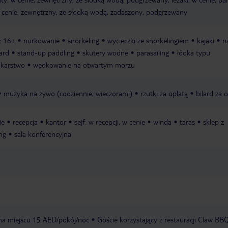
w cenie, zewnętrzny, ze słodką wodą, zadaszony, podgrzewany
: 16+
nurkowanie
snorkeling
wycieczki ze snorkelingiem
kajaki
n
ard
stand-up paddling
skutery wodne
parasailing
łódka typu
karstwo
wędkowanie na otwartym morzu
muzyka na żywo (codziennie, wieczorami)
rzutki za opłatą
bilard za 
ie
recepcja
kantor
sejf: w recepcji, w cenie
winda
taras
sklep z
ng
sala konferencyjna
 na miejscu 15 AED/pokój/noc
Goście korzystający z restauracji Claw B