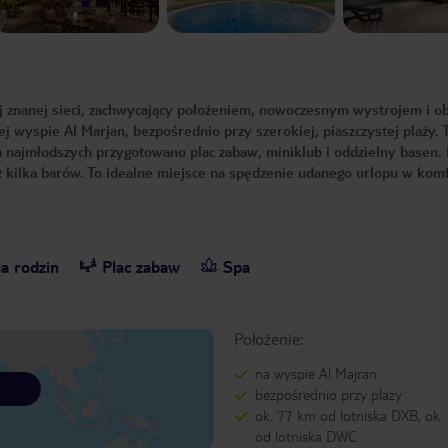
ej znanej sieci, zachwycający położeniem, nowoczesnym wystrojem i o
 wyspie Al Marjan, bezpośrednio przy szerokiej, piaszczystej plaży. 
a najmłodszych przygotowano plac zabaw, miniklub i oddzielny basen.
raz kilka barów. To idealne miejsce na spędzenie udanego urlopu w ko
a rodzin
Plac zabaw
Spa
Położenie:
na wyspie Al Majran
bezpośrednio przy plaży
ok. 77 km od lotniska DXB, ok
od lotniska DWC