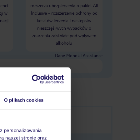
ienci
rozszerza ubezpieczenia o pakiet All
ji w
Inclusive - rozszerzenie ochrony od
nacji
kosztów leczenia i następstw
nieszczęśliwych wypadków o
zdarzenia zaistniałe pod wpływem
alkoholu
Dane Mondial Assistance
O plikach cookies
az personalizowania
na naszej stronie oraz