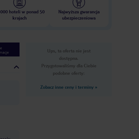
 000 hoteli w ponad 50
Najwyższa gwarancja
krajach
ubezpieczeniowa
e
Ups, ta oferta nie jest
macje
dostępna.
Przygotowaliśmy dla Ciebie
podobne oferty:
Zobacz inne ceny i terminy
»
asole: