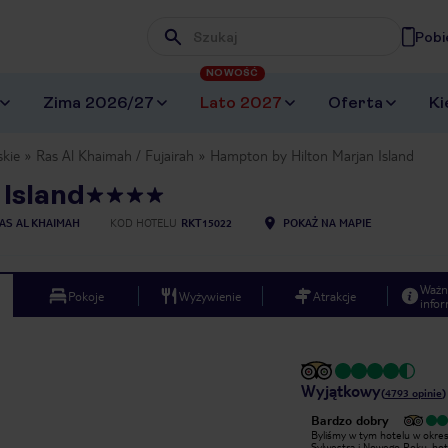
Pobi
Wpisz frazę, której szukasz
NOWOŚĆ
Zima 2026/27
Lato 2027
Oferta
Ki
skie
Ras Al Khaimah / Fujairah
Hampton by Hilton Marjan Island
Island
AS AL KHAIMAH
KOD HOTELU
RKT15022
POKAŻ NA MAPIE
Ważn
Pokoje
Wyżywienie
Atrakcje
infor
Wyjątkowy
(
4793
opinie
)
Wyjątkowy
Bardzo dobry
Wszystko w jak najlepszym porządku!
Byliśmy w tym hotelu w okres
Hotel zadbany, czysty (dzięki
Sylwestra i Nowego Roku. hot