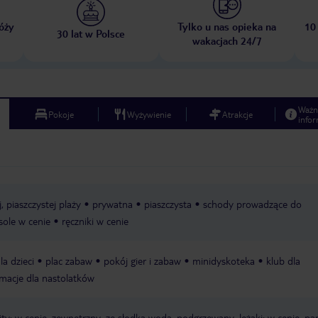
óży
Tylko u nas opieka na
10
30 lat w Polsce
wakacjach 24/7
Ważn
Pokoje
Wyżywienie
Atrakcje
infor
 piaszczystej plaży
prywatna
piaszczysta
schody prowadzące do
sole w cenie
ręczniki w cenie
la dzieci
plac zabaw
pokój gier i zabaw
minidyskoteka
klub dla
macje dla nastolatków
ity: w cenie, zewnętrzny, ze słodką wodą, podgrzewany, leżaki: w cenie, par