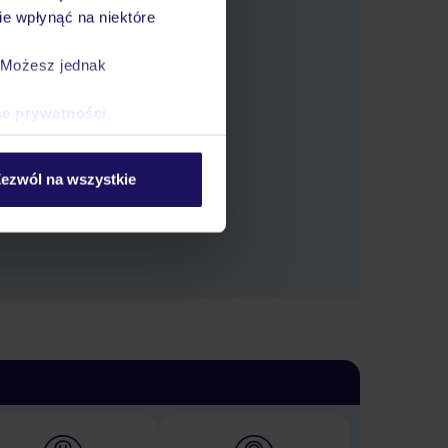
e wpłynąć na niektóre
. Możesz jednak
ce prywatności
.
tlić oferty.
ezwól na wszystkie