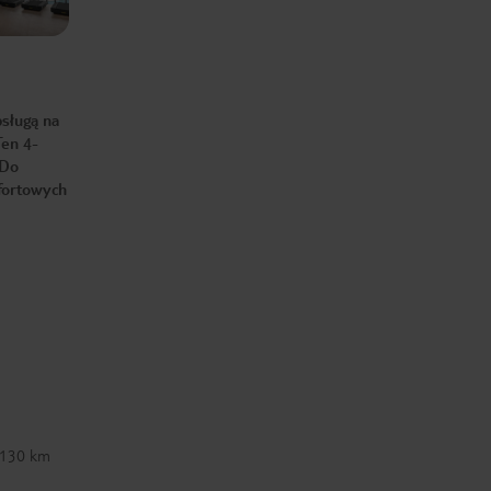
bsługą na
Ten 4-
 Do
mfortowych
. 130 km