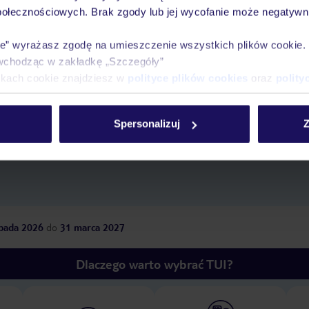
połecznościowych. Brak zgody lub jej wycofanie może negatywni
ie” wyrażasz zgodę na umieszczenie wszystkich plików cookie
wchodząc w zakładkę „Szczegóły”
ikach cookie znajdziesz w
polityce plików cookies
oraz
polity
tnisko
,
długość pobytu
i
datę wylotu
, aby wyświe
Spersonalizuj
Z
opada 2026
do
31 marca 2027
Dlaczego warto wybrać TUI?