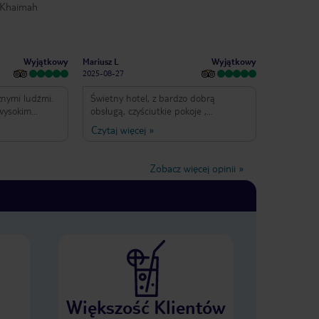
l Khaimah
Wyjątkowy
Wyjątkowy
Mariusz L
2025-08-27
znymi ludźmi.
Świetny hotel, z bardzo dobrą
 wysokim
obsługą, czyściutkie pokoje ,
Wszystko
klimatyzacja działa bez zarzutu, serwis
Czytaj więcej
»
sprzątający dyskretny. W restauracji
przemiła obsługa, szybko
przygotowują stoliki dla nowych gości.
Zobacz więcej opinii
»
Większość Klientów