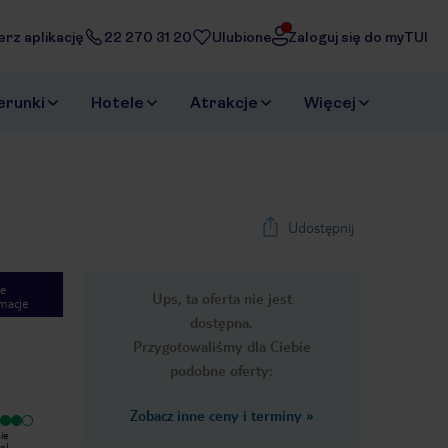
erz aplikację
22 270 31 20
Ulubione
Zaloguj się do myTUI
erunki
Hotele
Atrakcje
Więcej
Udostępnij
e
Ups, ta oferta nie jest
macje
dostępna.
Przygotowaliśmy dla Ciebie
podobne oferty:
Zobacz inne ceny i terminy
»
Wyjątkowy
Wyjątkowy
ie
Fajny hotel z sympatycznymi ludźmi.
Świetny hotel, z bardzo dobrą
el
Jedzenie i czystość na wysokim
obsługą, czyściutkie pokoje ,