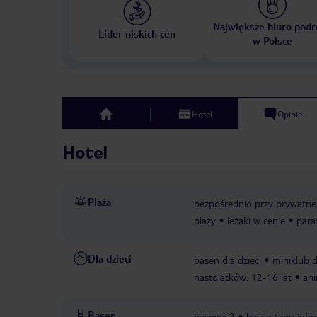
Największe biuro podr
Lider niskich cen
w Polsce
Hotel
Opinie
top
Hotel
Plaża
bezpośrednio przy prywatnej,
plaży
leżaki w cenie
para
Dla dzieci
basen dla dzieci
miniklub d
nastolatków: 12-16 lat
ani
Basen
baseny: 2
basen typu infin