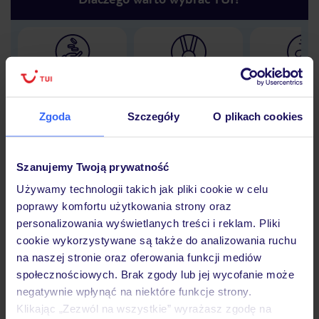
Lider niskich cen
Największe biuro
30 lat w P
podróży w Polsce
Zgoda
Szczegóły
O plikach cookies
Szanujemy Twoją prywatność
Hotel
Używamy technologii takich jak pliki cookie w celu
poprawy komfortu użytkowania strony oraz
personalizowania wyświetlanych treści i reklam. Pliki
Opinie
cookie wykorzystywane są także do analizowania ruchu
na naszej stronie oraz oferowania funkcji mediów
społecznościowych. Brak zgody lub jej wycofanie może
Pokoje
negatywnie wpłynąć na niektóre funkcje strony.
Klikając „Zezwól na wszystkie” wyrażasz zgodę na