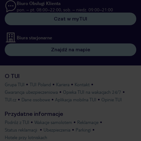
Biuro Obsługi Klienta
pon. – pt. 08:00–22:00, sob. – niedz. 09:00–21:00
Czat w myTUI
Biura stacjonarne
Znajdź na mapie
O TUI
Grupa TUI
TUI Poland
Kariera
Kontakt
Gwarancja ubezpieczeniowa
Opieka TUI na wakacjach 24/7
TUI.cz
Dane osobowe
Aplikacja mobilna TUI
Opinie TUI
Przydatne informacje
Podróż z TUI
Wakacje samolotem
Reklamacje
Status reklamacji
Ubezpieczenia
Parkingi
Hotele przy lotniskach