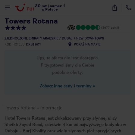
30
1
1
/
13
lat
|
numer
w Polsce
Towers Rotana
(5677 opinii)
ZJEDNOCZONE EMIRATY ARABSKIE
DUBAJ
NEW DOWNTOWN
KOD HOTELU
DXB21071
POKAŻ NA MAPIE
Ups, ta oferta nie jest dostępna.
Przygotowaliśmy dla Ciebie
podobne oferty:
Zobacz inne ceny i terminy
»
Towers Rotana
-
informacje
Hotel Towers Rotana jest zlokalizowany przy słynnej ulicy
Sheikh Zayed Road, zaledwie 4 km od najwyższego budynku w
nute
Dubaju - Burj Khalify oraz wielu słynnych plaż sprzyjających