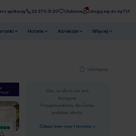
erz aplikację
22 270 31 20
Ulubione
Zaloguj się do myTUI
erunki
Hotele
Atrakcje
Więcej
Udostępnij
e
Ups, ta oferta nie jest
macje
1
/
45
dostępna.
Next slide
Przygotowaliśmy dla Ciebie
podobne oferty:
)
Zobacz inne ceny i terminy
»
Wyjątkowy
Wyjątkowy
 z
Wspaniały hotel z przecudowną
Hotel jest bardzo dobrze zadbany i
rket
obsługą. Bliska odległość (około 1
czysty, wszystkie restauracje są