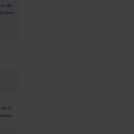
enu dla
Toddlers
w
Wi-Fi,
eżności