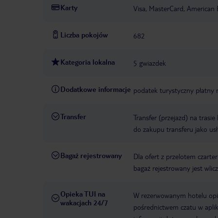
Karty
Visa, MasterCard, American 
Liczba pokojów
682
Kategoria lokalna
5 gwiazdek
Dodatkowe informacje
podatek turystyczny płatny
Transfer
Transfer (przejazd) na trasi
do zakupu transferu jako us
Bagaż rejestrowany
Dla ofert z przelotem czart
bagaż rejestrowany jest wli
Opieka TUI na
W rezerwowanym hotelu opiek
wakacjach 24/7
pośrednictwem czatu w aplik