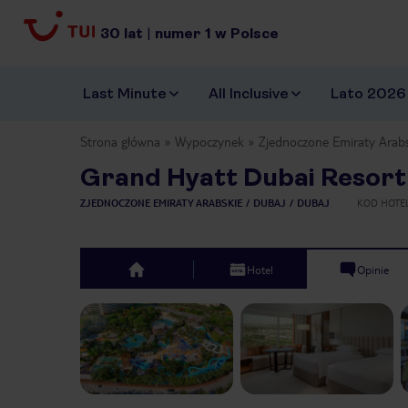
30
lat
|
numer
1
w Polsce
Last Minute
All Inclusive
Lato 2026
Strona główna
Wypoczynek
Zjednoczone Emiraty Arab
Grand Hyatt Dubai Resor
ZJEDNOCZONE EMIRATY ARABSKIE
DUBAJ
DUBAJ
KOD HOTE
Hotel
Opinie
top
Previous slide