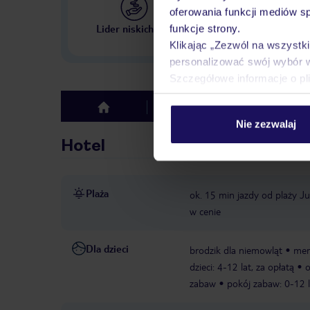
oferowania funkcji mediów s
Największe biuro podr
Lider niskich cen
funkcje strony.
w Polsce
Klikając „Zezwól na wszystk
personalizować swój wybór 
Szczegółowe informacje o pl
Hotel
Opinie
top
Nie zezwalaj
Hotel
Plaża
ok. 15 min jazdy od plaży J
w cenie
Dla dzieci
brodzik dla niemowląt
men
dzieci: 4-12 lat, za opłatą
o
zabaw
pokój zabaw: 0-12 l