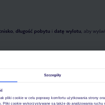
tnisko
,
długość pobytu
i
datę wylotu
, aby wyświe
Szczegóły
opada 2026
do
7 maja 2027
Dlaczego warto wybrać TUI?
ść
jak pliki cookie w celu poprawy komfortu użytkowania strony or
m. Pliki cookie wykorzystywane są także do analizowania ruchu 