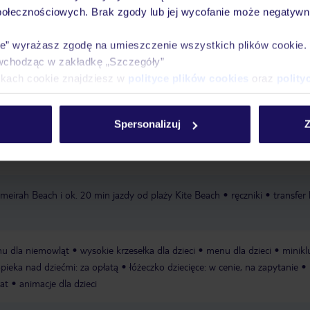
połecznościowych. Brak zgody lub jej wycofanie może negatywni
óży
Tylko u nas opieka na
10
30 lat w Polsce
wakacjach 24/7
ie” wyrażasz zgodę na umieszczenie wszystkich plików cookie
wchodząc w zakładkę „Szczegóły”
ikach cookie znajdziesz w
polityce plików cookies
oraz
polity
Ważn
Pokoje
Wyżywienie
Atrakcje
infor
Spersonalizuj
Z
umeirah Beach i ok. 20 min jazdy od plaży Kite Beach
ręczniki
transfer
u dla niemowląt
wysokie krzesełka dla dzieci
menu dla dzieci
minikl
pieka nad dziećmi: za opłatą
łóżeczko dziecięce: w cenie, na zapytanie
at
animacje dla dzieci