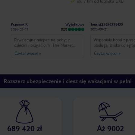
ok. 7 km od lotniska DXB
Wyjątkowy
Przemek K
Tourist25656338435
2026-02-13
2025-08-21
Rewelacyjne miejsce na pobyt z
Wspaniały hotel z prz
dziecmi i przyjaciólmi. The Market
obsługą. Bliska odległo
Cafe i VoX pozostana na dlugo w
od stacji metra. Najwięk
Czytaj więcej
»
Czytaj więcej
»
naszych wspomnieniach.
przestrzeń całego hotel
łazienka – duże. Sporo
chodzenia i spacerowa
śniadania z pysznymi p
basenie personel przyja
Rozszerz ubezpieczenie i ciesz się wakacjami w pełni
profesjonalny. Można li
czyszczenie okularów c
odświeżającego ręcznik
najwyższym poziomie. St
spa czysta i zadbana. 
lepszych hoteli, w jaki
rozrywkowa basenu w 
początku roku 2025, al
689 420 zł
Aż 9002
reszta była świetna.