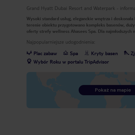
Grand Hyatt Dubai Resort and Waterpark
-
inform
Wysoki standard usług, eleganckie wnętrza i doskonała
terenie obiektu przygotowano kompleks basenów, duży w
oferty strefy wellness Ahasees Spa. Dla najmłodszych
Najpopularniejsze udogodnienia:
Plac zabaw
Spa
Kryty basen
Zj
Wybór Roku w portalu TripAdvisor
Pokaż na mapie