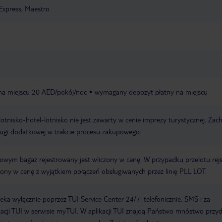
Express, Maestro
 na miejscu 20 AED/pokój/noc
wymagany depozyt płatny na miejscu
e lotnisko-hotel-lotnisko nie jest zawarty w cenie imprezy turystycznej. Za
ługi dodatkowej w trakcie procesu zakupowego.
erowym bagaż rejestrowany jest wliczony w cenę. W przypadku przelotu re
czony w cenę z wyjątkiem połączeń obsługiwanych przez linię PLL LOT.
a wyłącznie poprzez TUI Service Center 24/7: telefonicznie, SMS i za
acji TUI w serwisie myTUI. W aplikacji TUI znajdą Państwo mnóstwo przy