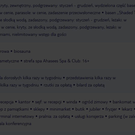
kryty, zewnętrzny, podgrzewany: styczeń - grudzień, wydzielona część bas
: w cenie, parasole: w cenie, zadaszenie przeciwsłoneczne
basen „Shaded 
ze słodką wodą, zadaszony, podgrzewany: styczeń - grudzień, leżaki: w
 w cenie, kryty, ze słodką wodą, zadaszony, podgrzewany, leżaki: w
lniami, nielimitowany wstęp dla gości
arowa
biosauna
osmetyczne
strefa spa Ahasees Spa & Club: 16+
 dorosłych kilka razy w tygodniu
przedstawienia kilka razy w
ilka razy w tygodniu
rzutki za opłatą
bilard za opłatą
recepcja
kantor
sejf: w recepcji
winda
ogród zimowy
bankomat 
ep z pamiątkami
sklepy
minimarket
butik
jubiler
fryzjer
lekarz
rminal internetowy
pralnia: za opłatą
usługi konsjerża
parking (w zal
ala konferencyjna