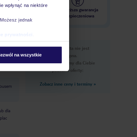
e wpłynąć na niektóre
 000 hoteli w ponad 50
Najwyższa gwarancja
krajach
ubezpieczeniowa
. Możesz jednak
ce prywatności
.
e
Ups, ta oferta nie jest
macje
ezwól na wszystkie
dostępna.
Przygotowaliśmy dla Ciebie
podobne oferty:
Zobacz inne ceny i terminy
»
 busem
ub dla
plac