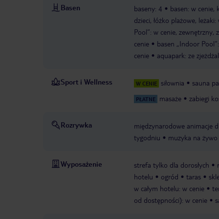
Basen
baseny: 4
basen: w cenie, 
dzieci, łóżko plażowe, leżaki
Pool“: w cenie, zewnętrzny, 
cenie
basen „Indoor Pool“:
cenie
aquapark: ze zjeżdża
Sport i Wellness
siłownia
sauna p
W CENIE
masaże
zabiegi k
PŁATNE
Rozrywka
międzynarodowe animacje dla
tygodniu
muzyka na żywo k
Wyposażenie
strefa tylko dla dorosłych
hotelu
ogród
taras
skl
w całym hotelu: w cenie
te
od dostępności): w cenie
s