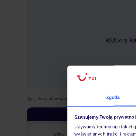
Wybierz
lo
Zgoda
Opis oferty obowiązuje dla wyjazdów w terminie
od
6 list
Szanujemy Twoją prywatno
Używamy technologii takich 
wyświetlanych treści i rekla