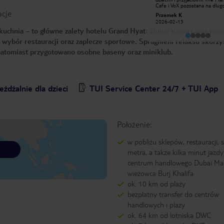
drogie hotele, a Grand Hyatt bardzo
Cafe i VoX pozostana na dlugo w
acje
wysoko podniósł poprzeczkę.
naszych wspomnieniach.
Inspire63735520785
Przemek K
Kelnerzy uprzejmi, pomocni. Pokoje
2019-06-21
2026-02-13
sprzątane codziennie. Bardzo czysto.
 kuchnia – to główne zalety hotelu Grand Hyatt Dubai Resort and Wat
Woda w basenie chłodzona do 33
stopni, temperatura powietrza 44
ybór restauracji oraz zaplecze sportowe. Spragnieni relaksu skorzys
stopnie.Piękny ogród i cudowny
basen, szkoda było opuszczać hotel,
 natomiast przygotowano osobne baseny oraz miniklub.
ale chcieliśmy też trochę
pozwiedzać. 10 minut od stacji
metra. Bardzo spokojna okolica.
Gorąco polecam, jeszcze tam kiedyś
wrócę .... :-) Był jeden mały minus -
poduszki do spania były za wielkie i
eżdżalnie dla dzieci
TUI Service Center 24/7 + TUI App
mocno wypchane, że dla kogoś kto
śpi na brzuchu strasznie
niewygodne.
Położenie:
w pobliżu sklepów, restauracji, s
metra, a także kilka minut jazd
centrum handlowego Dubai Mall
wieżowca Burj Khalifa
ok. 10 km od plaży
bezpłatny transfer do centrów
handlowych i plaży
ok. 64 km od lotniska DWC