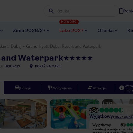
Pobi
Wpisz frazę, której szukasz
NOWOŚĆ
Zima 2026/27
Lato 2027
Oferta
Ki
skie
Dubaj
Grand Hyatt Dubai Resort and Waterpark
t and Waterpark
LU
DXB14025
POKAŻ NA MAPIE
Ważn
Pokoje
Wyżywienie
Atrakcje
infor
+
39
Wyjątkowy
(
10227
opinii
Wyjątkowy
Wyjątkowy
W hotelu spędziłam 8 nocy (06
Rewelacyjne miejsce na pobyt
czerwca do 14 czerwca). Lubimy
dziecmi i przyjaciólmi. The Ma