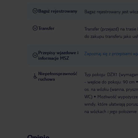
Bagaż rejestrowany
Bagaż rejestrowany jest wli
Transfer
Transfer (przejazd) na trasi
do zakupu transferu jako us
Przepisy wjazdowe i
Zapoznaj się z przepisami w
informacje MSZ
Niepełnosprawność
Typ pokoju: DZX1 (wymagane
ruchowa
- wejście do pokoju: 90 cm
os. na wózku (wanna, pryszn
WC)
Możliwość wypożyczen
windy, które ułatwiają porus
na wózkach i jego położenie:
Opinie