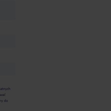
datnych
ować
śmy do