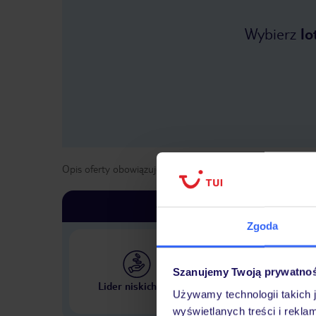
Wybierz
lo
Opis oferty obowiązuje dla wyjazdów w terminie
od
8 maja
Zgoda
Szanujemy Twoją prywatno
Największe biuro podr
Lider niskich cen
w Polsce
Używamy technologii takich 
wyświetlanych treści i rekla