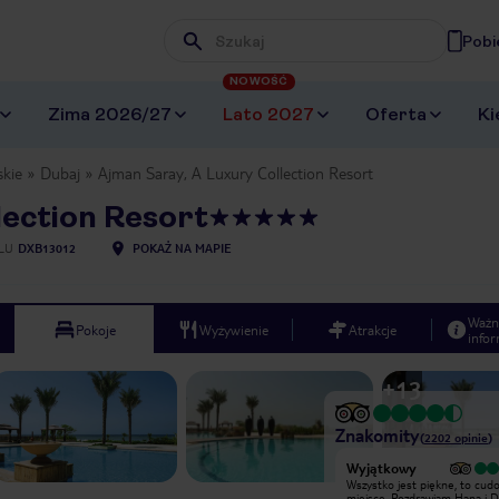
Pobi
Wpisz frazę, której szukasz
NOWOŚĆ
Zima 2026/27
Lato 2027
Oferta
Ki
skie
Dubaj
Ajman Saray, A Luxury Collection Resort
lection Resort
LU
DXB13012
POKAŻ NA MAPIE
Ważn
Pokoje
Wyżywienie
Atrakcje
infor
+
13
Znakomity
(
2202
opinie
)
Wyjątkowy
Wyjątkowy
Przebywałem 7 dni w marcu 2017.
Wszystko jest piękne, to cudowne
Od samego przyjazdu aż do jego
miejsce. Pozdrawiam Hana i 