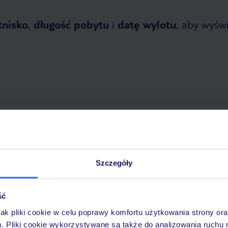
tnisko
,
długość pobytu
i
datę wylotu
, aby wyświe
 2026
do
31 października 2026
Dlaczego warto wybrać TUI?
Szczegóły
ść
óży
Tylko u nas opieka na
10
30 lat w Polsce
wakacjach 24/7
jak pliki cookie w celu poprawy komfortu użytkowania strony or
m. Pliki cookie wykorzystywane są także do analizowania ruchu 