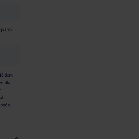
chęcamy
ść drzwi
m dla
w
lub
 osób