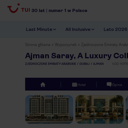
30
lat
|
numer
1
w Polsce
Last Minute
All Inclusive
Lato 2026
Strona główna
Wypoczynek
Zjednoczone Emiraty Arab
Ajman Saray, A Luxury Col
ZJEDNOCZONE EMIRATY ARABSKIE
DUBAJ
AJMAN
KOD HOTE
Hotel
Opinie
top
Previous slide