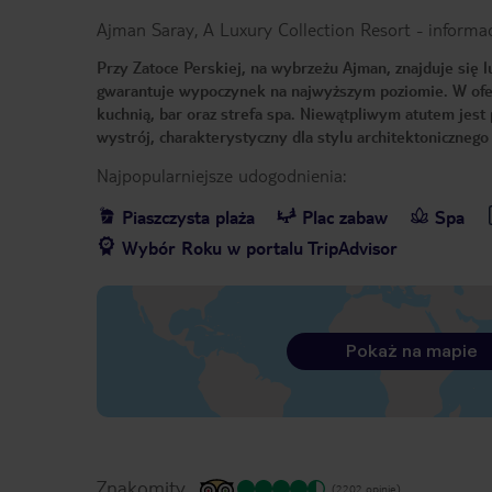
Ajman Saray, A Luxury Collection Resort
-
informa
Przy Zatoce Perskiej, na wybrzeżu Ajman, znajduje się 
gwarantuje wypoczynek na najwyższym poziomie. W oferc
kuchnią, bar oraz strefa spa. Niewątpliwym atutem jest 
wystrój, charakterystyczny dla stylu architektonicznego
Najpopularniejsze udogodnienia:
Piaszczysta plaża
Plac zabaw
Spa
Wybór Roku w portalu TripAdvisor
Pokaż na mapie
Znakomity
(2202 opinie)