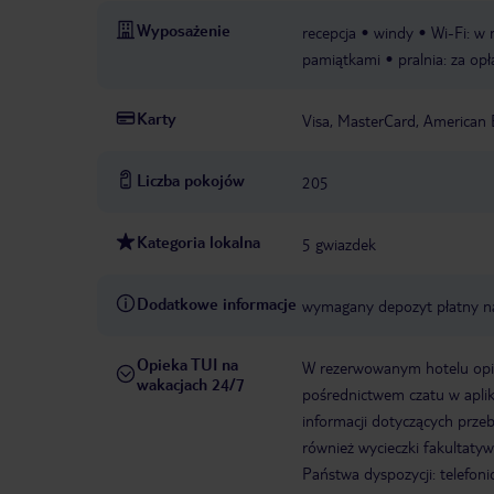
Wyposażenie
recepcja
windy
Wi-Fi: w 
pamiątkami
pralnia: za opł
Karty
Visa, MasterCard, American 
Liczba pokojów
205
Kategoria lokalna
5 gwiazdek
Dodatkowe informacje
wymagany depozyt płatny n
Opieka TUI na
W rezerwowanym hotelu opiek
wakacjach 24/7
pośrednictwem czatu w aplik
informacji dotyczących prze
również wycieczki fakultaty
Państwa dyspozycji: telefon