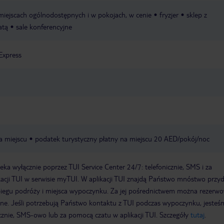
miejscach ogólnodostępnych i w pokojach, w cenie
fryzjer
sklep z
atą
sale konferencyjne
Express
a miejscu
podatek turystyczny płatny na miejscu 20 AED/pokój/noc
a wyłącznie poprzez TUI Service Center 24/7: telefonicznie, SMS i za
acji TUI w serwisie myTUI. W aplikacji TUI znajdą Państwo mnóstwo przy
biegu podróży i miejsca wypoczynku. Za jej pośrednictwem można rezerw
wne. Jeśli potrzebują Państwo kontaktu z TUI podczas wypoczynku, jeste
icznie, SMS-owo lub za pomocą czatu w aplikacji TUI. Szczegóły
tutaj
.