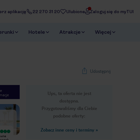
erz aplikację
22 270 31 20
Ulubione
Zaloguj się do myTUI
erunki
Hotele
Atrakcje
Więcej
Udostępnij
e
Ups, ta oferta nie jest
macje
1
/
19
dostępna.
Next slide
Przygotowaliśmy dla Ciebie
podobne oferty:
Zobacz inne ceny i terminy
»
Bardzo dobry
Wyjątkowy
Hotel w arabskim stylu , recepcja
Piękny, kameralny hotel, z ładnymi
Deepak,
skromna ( jęz. angielski) z dobrą
pokojami, widok wieczorem obłędny!