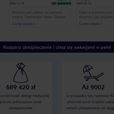
2024-12-19
2023-03-12
Wszystko jest piękne, to cudowne
Hotel w arabskim stylu 
miejsce. Pozdrawiam Hana i Deepak,
skromna ( jęz. angielski
którzy są bardzo miłymi i
obsługą bagażową. Lob
Czytaj więcej
»
Czytaj więcej
»
kompetentnymi osobami, dzięki nim
ciekawy . Pokój duży - 
pobyt był bardzo bardzo udany🙂, Na
wyposażony . Duża łazi
pewno tu wrócę i bardzo polecam to
prysznicem i wanną z 
miejsce. Czas w nim spędzony, to czas
balkonowym. Osobny W
relaksu i spokoju. Hotel jest piękny.
ze sprzętem do leżenia 
Rozszerz ubezpieczenie i ciesz się wakacjami w pełni
Bardzo dobry serwis po
drugi dzień wymiana po
mineralna bez ogranicz
, obiady i kolacje w res
bez rewelacji ( monoto
niesmaczne) Baseny i plaża z dobrym
serwisem barowym. Wys
ilość leżaków do któryc
689 420 zł
Aż 9002
obsługa. Polecamy
 wyniósł koszt obsługi medycznej
w przypadku tylu rezerwacji Kl
pokryty jednorazowo przez
otrzymali zwrot kosztów wakac
ubezpieczyciela
ramach ubezpieczenia od rezyg