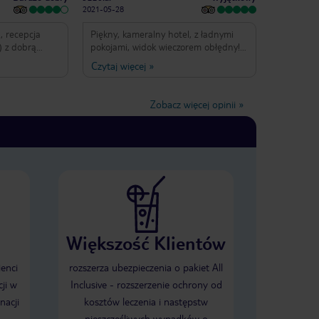
2021-05-28
, recepcja
Piękny, kameralny hotel, z ładnymi
) z dobrą
pokojami, widok wieczorem obłędny!
by bar
Jedzenie i drinki przepyszne. Obsługa
Czytaj więcej
»
dobrze
przesympatyczna. Szczególne
enka z
podziękowania dla Christophera,
oknem
pana obsługującego gości przy
Zobacz więcej opinii
»
C. Duży taras
basenie, który swoim uśmiechem i
i siedzenia.
przesympatyczną osobowością umilił
kojowy ,co
nam wyjazd. Dziękujemy za wszystko i
ścieli , woda
mamy nadzieje, ze jeszcze odwiedzimy
eń . Śniadania
to wspaniałe miejsce. Trio z Polski:
tauracji VISTA
mama Ela z córkami ❤️
nne i
tarczająca
h prowadzi
Większość Klientów
ienci
rozszerza ubezpieczenia o pakiet All
ji w
Inclusive - rozszerzenie ochrony od
nacji
kosztów leczenia i następstw
nieszczęśliwych wypadków o