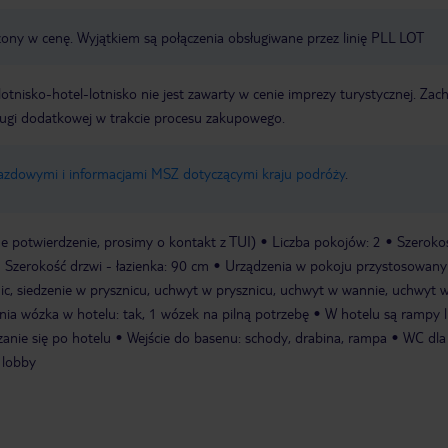
czony w cenę. Wyjątkiem są połączenia obsługiwane przez linię PLL LOT
e lotnisko-hotel-lotnisko nie jest zawarty w cenie imprezy turystycznej. Za
ługi dodatkowej w trakcie procesu zakupowego.
jazdowymi i informacjami MSZ dotyczącymi kraju podróży
.
 potwierdzenie, prosimy o kontakt z TUI)
Liczba pokojów: 2
Szeroko
Szerokość drzwi - łazienka: 90 cm
Urządzenia w pokoju przystosowany
ic, siedzenie w prysznicu, uchwyt w prysznicu, uchwyt w wannie, uchwyt 
ia wózka w hotelu: tak, 1 wózek na pilną potrzebę
W hotelu są rampy 
zanie się po hotelu
Wejście do basenu: schody, drabina, rampa
WC dla
 lobby