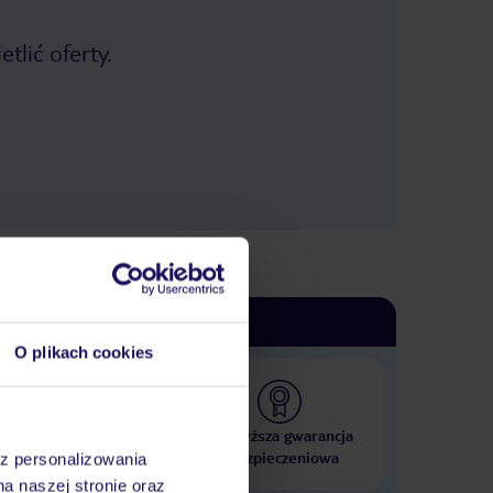
tlić oferty.
O plikach cookies
 000 hoteli w ponad 50
Najwyższa gwarancja
krajach
ubezpieczeniowa
az personalizowania
na naszej stronie oraz