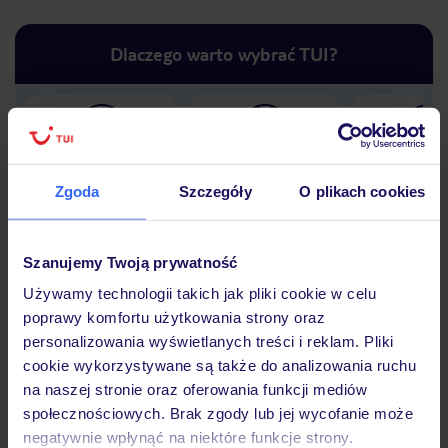
Dlaczego warto wybrać TUI?
Lider niskich cen
Największe biuro
30 lat w P
podróży w Polsce
Zgoda
Szczegóły
O plikach cookies
Szanujemy Twoją prywatność
Używamy technologii takich jak pliki cookie w celu
Hotel
poprawy komfortu użytkowania strony oraz
personalizowania wyświetlanych treści i reklam. Pliki
cookie wykorzystywane są także do analizowania ruchu
Opinie
na naszej stronie oraz oferowania funkcji mediów
społecznościowych. Brak zgody lub jej wycofanie może
negatywnie wpłynąć na niektóre funkcje strony.