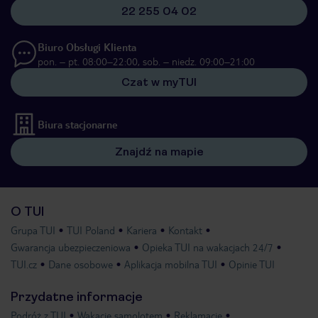
22 255 04 02
Biuro Obsługi Klienta
pon. – pt. 08:00–22:00, sob. – niedz. 09:00–21:00
Czat w myTUI
Biura stacjonarne
Znajdź na mapie
O TUI
Grupa TUI
TUI Poland
Kariera
Kontakt
Gwarancja ubezpieczeniowa
Opieka TUI na wakacjach 24/7
TUI.cz
Dane osobowe
Aplikacja mobilna TUI
Opinie TUI
Przydatne informacje
Podróż z TUI
Wakacje samolotem
Reklamacje