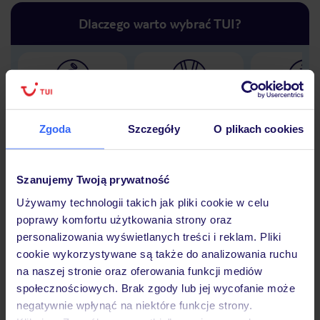
Dlaczego warto wybrać TUI?
Lider niskich cen
Największe biuro
30 lat w P
podróży w Polsce
Zgoda
Szczegóły
O plikach cookies
Szanujemy Twoją prywatność
Używamy technologii takich jak pliki cookie w celu
Hotel
poprawy komfortu użytkowania strony oraz
personalizowania wyświetlanych treści i reklam. Pliki
cookie wykorzystywane są także do analizowania ruchu
Opinie
na naszej stronie oraz oferowania funkcji mediów
społecznościowych. Brak zgody lub jej wycofanie może
negatywnie wpłynąć na niektóre funkcje strony.
Pokoje