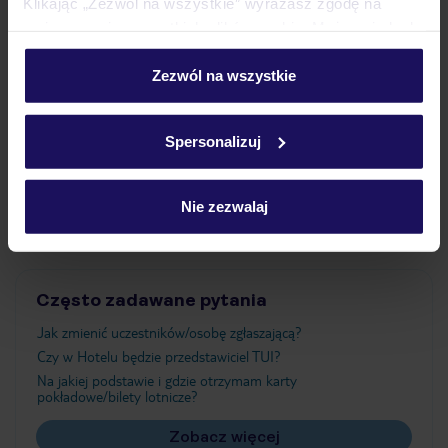
Klikając „Zezwól na wszystkie” wyrażasz zgodę na
umieszczenie wszystkich plików cookie. Możesz jednak
personalizować swój wybór wchodząc w zakładkę
Wyżywienie
„Szczegóły”
Zezwól na wszystkie
Szczegółowe informacje o plikach cookie znajdziesz
w
polityce plików cookies
oraz
polityce prywatności
.
Atrakcje
Spersonalizuj
Nie zezwalaj
Ważne informacje
Często zadawane pytania
Jak zmienić uczestników/osobę zgłaszającą?
Czy w Hotelu będzie przedstawiciel TUI?
Na jakiej podstawie i gdzie otrzymam karty
pokładowe/bilety lotnicze?
Zobacz więcej