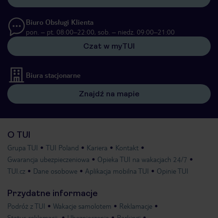
Biuro Obsługi Klienta
pon. – pt. 08:00–22:00, sob. – niedz. 09:00–21:00
Czat w myTUI
Biura stacjonarne
Znajdź na mapie
O TUI
Grupa TUI
TUI Poland
Kariera
Kontakt
Gwarancja ubezpieczeniowa
Opieka TUI na wakacjach 24/7
TUI.cz
Dane osobowe
Aplikacja mobilna TUI
Opinie TUI
Przydatne informacje
Podróż z TUI
Wakacje samolotem
Reklamacje
Status reklamacji
Ubezpieczenia
Parkingi