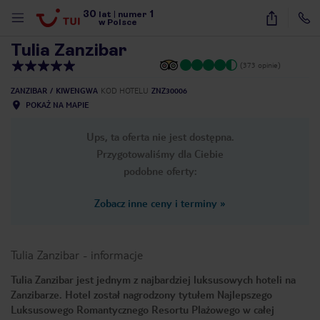
30
1
1
/
29
lat
|
numer
w Polsce
Tulia Zanzibar
(373 opinie)
ZANZIBAR
KIWENGWA
KOD HOTELU
ZNZ30006
POKAŻ NA MAPIE
Ups, ta oferta nie jest dostępna.
Przygotowaliśmy dla Ciebie
podobne oferty:
Zobacz inne ceny i terminy
»
Tulia Zanzibar
-
informacje
Tulia Zanzibar jest jednym z najbardziej luksusowych hoteli na
Zanzibarze. Hotel został nagrodzony tytułem Najlepszego
nute
Luksusowego Romantycznego Resortu Plażowego w całej