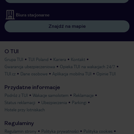
Biura stacjonarne
Znajdź na mapie
O TUI
Grupa TUI
TUI Poland
Kariera
Kontakt
Gwarancja ubezpieczeniowa
Opieka TUI na wakacjach 24/7
TUI.cz
Dane osobowe
Aplikacja mobilna TUI
Opinie TUI
Przydatne informacje
Podróż z TUI
Wakacje samolotem
Reklamacje
Status reklamacji
Ubezpieczenia
Parkingi
Hotele przy lotniskach
Regulaminy
Regulamin strony
Polityka prywatności
Polityka cookies