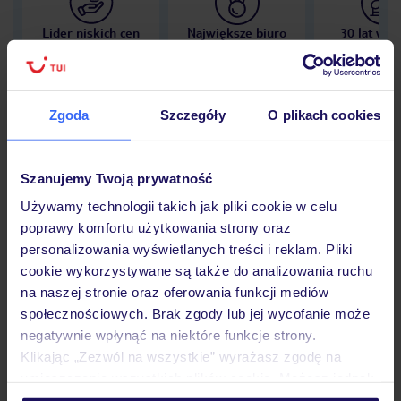
Lider niskich cen
Największe biuro
30 lat w P
podróży w Polsce
Zgoda
Szczegóły
O plikach cookies
Hotel
Szanujemy Twoją prywatność
Używamy technologii takich jak pliki cookie w celu
poprawy komfortu użytkowania strony oraz
Opinie
personalizowania wyświetlanych treści i reklam. Pliki
cookie wykorzystywane są także do analizowania ruchu
na naszej stronie oraz oferowania funkcji mediów
Pokoje
społecznościowych. Brak zgody lub jej wycofanie może
negatywnie wpłynąć na niektóre funkcje strony.
Klikając „Zezwól na wszystkie” wyrażasz zgodę na
Wyżywienie
umieszczenie wszystkich plików cookie. Możesz jednak
personalizować swój wybór wchodząc w zakładkę