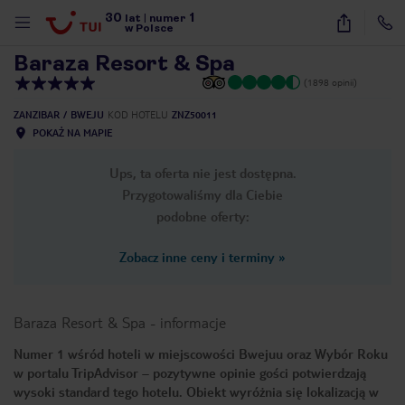
30
1
1
/
20
lat
|
numer
w Polsce
Baraza Resort & Spa
(1898 opinii)
ZANZIBAR
BWEJU
KOD HOTELU
ZNZ50011
POKAŻ NA MAPIE
Ups, ta oferta nie jest dostępna.
Przygotowaliśmy dla Ciebie
podobne oferty:
Zobacz inne ceny i terminy
»
Baraza Resort & Spa
-
informacje
Numer 1 wśród hoteli w miejscowości Bwejuu oraz Wybór Roku
w portalu TripAdvisor – pozytywne opinie gości potwierdzają
nute
wysoki standard tego hotelu. Obiekt wyróżnia się lokalizacją w