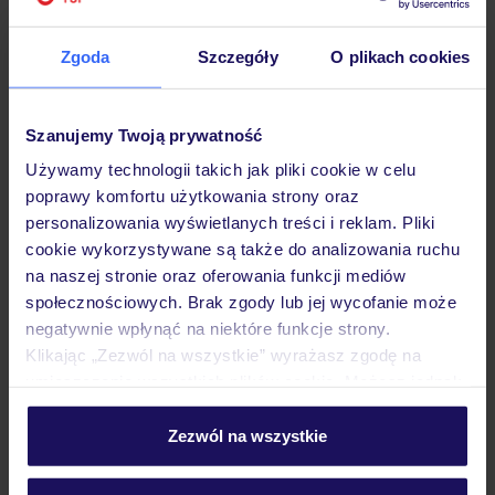
Hotel
Zgoda
Szczegóły
O plikach cookies
Opinie
Szanujemy Twoją prywatność
Używamy technologii takich jak pliki cookie w celu
Pokoje
poprawy komfortu użytkowania strony oraz
personalizowania wyświetlanych treści i reklam. Pliki
cookie wykorzystywane są także do analizowania ruchu
Wyżywienie
na naszej stronie oraz oferowania funkcji mediów
społecznościowych. Brak zgody lub jej wycofanie może
negatywnie wpłynąć na niektóre funkcje strony.
Klikając „Zezwól na wszystkie” wyrażasz zgodę na
Atrakcje
umieszczenie wszystkich plików cookie. Możesz jednak
personalizować swój wybór wchodząc w zakładkę
„Szczegóły”
Zezwól na wszystkie
Ważne informacje
Szczegółowe informacje o plikach cookie znajdziesz
w
polityce plików cookies
oraz
polityce prywatności
.