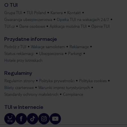
O TUI
Grupa TUI
TUI Poland
Kariera
Kontakt
Gwarancja ubezpieczeniowa
Opieka TUI na wakacjach 24/7
TUI.cz
Dane osobowe
Aplikacja mobilna TUI
Opinie TUI
Przydatne informacje
Podróż z TUI
Wakacje samolotem
Reklamacje
Status reklamacji
Ubezpieczenia
Parkingi
Hotele przy lotniskach
Regulaminy
Regulamin strony
Polityka prywatności
Polityka cookies
Bilety czarterowe
Warunki imprez turystycznych
Standardy ochrony małoletnich
Compliance
TUI w Internecie