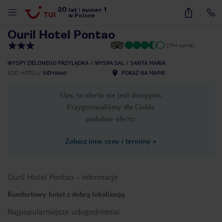
30
1
1
/
15
lat
|
numer
w Polsce
Ouril Hotel Pontao
(394 opinie)
WYSPY ZIELONEGO PRZYLĄDKA
WYSPA SAL
SANTA MARIA
KOD HOTELU
SID10060
POKAŻ NA MAPIE
Ups, ta oferta nie jest dostępna.
Przygotowaliśmy dla Ciebie
podobne oferty:
Zobacz inne ceny i terminy
»
Ouril Hotel Pontao
-
informacje
Komfortowy hotel z dobrą lokalizacją.
nute
Najpopularniejsze udogodnienia: