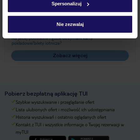
Spersonalizuj
Często zadawane pytania
Jak zmienić uczestników/osobę zgłaszającą?
Nie zezwalaj
Czy w Hotelu będzie przedstawiciel TUI?
Na jakiej podstawie i gdzie otrzymam karty
pokładowe/bilety lotnicze?
Zobacz więcej
Pobierz bezpłatną aplikację TUI
Szybkie wyszukiwanie i przeglądanie ofert
Lista ulubionych ofert i możliwość ich udostępniania
Historia wyszukiwań i ostatnio oglądanych ofert
Kontakt z TUI i wszystkie informacje o Twojej rezerwacji w
myTUI