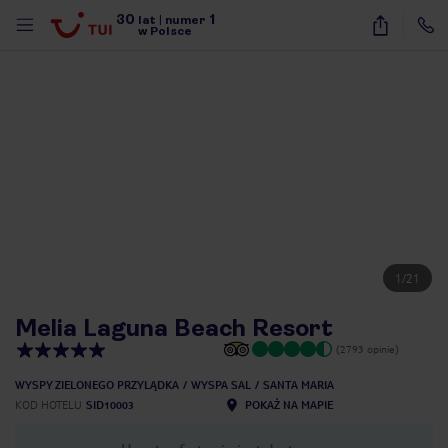
30
1
lat
|
numer
w Polsce
1
/
21
Melia Laguna Beach Resort
(2793 opinie)
WYSPY ZIELONEGO PRZYLĄDKA
WYSPA SAL
SANTA MARIA
KOD HOTELU
SID10003
POKAŻ NA MAPIE
nute