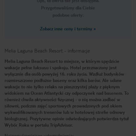
Ups, ta oferta nie jest dostępna.
Przygotowaliśmy dla Ciebie
podobne oferty:
Zobacz inne ceny i terminy
»
Melia Laguna Beach Resort
-
informacje
Melia Laguna Beach Resort to miejsce, w którym spędzicie
wakacje pełne luksusu i spokoju. Hotel przeznaczony jest
wyłącznie dla osób powyżej 16. roku życia. Wzdłuż budynków
rozmieszczono podłużne baseny oraz kilka barów. Ale udane
wakacje to nie tylko relaks na piaszczystej plaży z pięknym
widokiem na Ocean Atlantycki czy odpoczynek nad basenem. To
również chwila aktywności fizycznej - o nią można zadbać w
siłowni, podczas zajęć sportowych prowadzonych pod okiem
wykwalifikowanych trenerów lub w hotelowej strefie odnowy
biologicznej. Pozytywne opinie odwiedzających potwierdza tytuł
Wybór Roku w portalu TripAdvisor.
Najpopularniejsze udogodnienia: