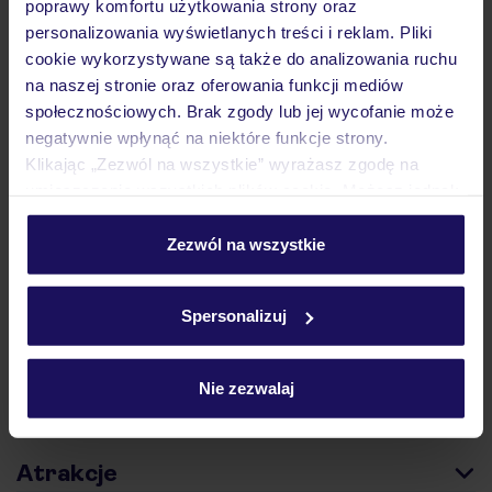
podróży w Polsce
poprawy komfortu użytkowania strony oraz
personalizowania wyświetlanych treści i reklam. Pliki
cookie wykorzystywane są także do analizowania ruchu
na naszej stronie oraz oferowania funkcji mediów
społecznościowych. Brak zgody lub jej wycofanie może
negatywnie wpłynąć na niektóre funkcje strony.
Hotel
Klikając „Zezwól na wszystkie” wyrażasz zgodę na
umieszczenie wszystkich plików cookie. Możesz jednak
personalizować swój wybór wchodząc w zakładkę
Opinie
„Szczegóły”
Zezwól na wszystkie
Szczegółowe informacje o plikach cookie znajdziesz
w
polityce plików cookies
oraz
polityce prywatności
.
Pokoje
Spersonalizuj
Wyżywienie
Nie zezwalaj
Atrakcje