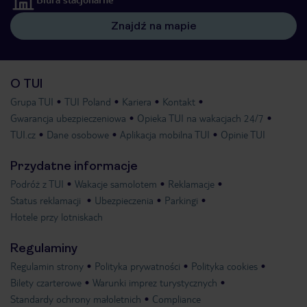
Znajdź na mapie
O TUI
Grupa TUI
TUI Poland
Kariera
Kontakt
Gwarancja ubezpieczeniowa
Opieka TUI na wakacjach 24/7
TUI.cz
Dane osobowe
Aplikacja mobilna TUI
Opinie TUI
Przydatne informacje
Podróż z TUI
Wakacje samolotem
Reklamacje
Status reklamacji
Ubezpieczenia
Parkingi
Hotele przy lotniskach
Regulaminy
Regulamin strony
Polityka prywatności
Polityka cookies
Bilety czarterowe
Warunki imprez turystycznych
Standardy ochrony małoletnich
Compliance