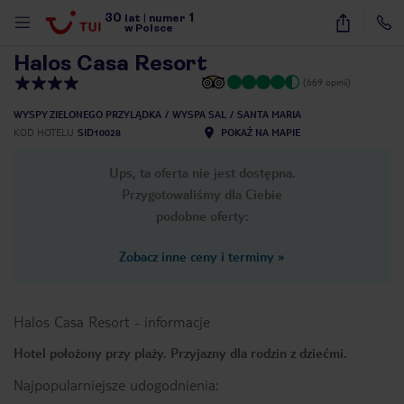
30
1
1
/
24
lat
|
numer
w Polsce
Halos Casa Resort
(669 opinii)
WYSPY ZIELONEGO PRZYLĄDKA
WYSPA SAL
SANTA MARIA
KOD HOTELU
SID10028
POKAŻ NA MAPIE
Ups, ta oferta nie jest dostępna.
Przygotowaliśmy dla Ciebie
podobne oferty:
Zobacz inne ceny i terminy
»
Halos Casa Resort
-
informacje
Hotel położony przy plaży. Przyjazny dla rodzin z dziećmi.
nute
Najpopularniejsze udogodnienia: