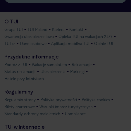
O TUI
Grupa TUI
TUI Poland
Kariera
Kontakt
Gwarancja ubezpieczeniowa
Opieka TUI na wakacjach 24/7
TUI.cz
Dane osobowe
Aplikacja mobilna TUI
Opinie TUI
Przydatne informacje
Podróż z TUI
Wakacje samolotem
Reklamacje
Status reklamacji
Ubezpieczenia
Parkingi
Hotele przy lotniskach
Regulaminy
Regulamin strony
Polityka prywatności
Polityka cookies
Bilety czarterowe
Warunki imprez turystycznych
Standardy ochrony małoletnich
Compliance
TUI w Internecie