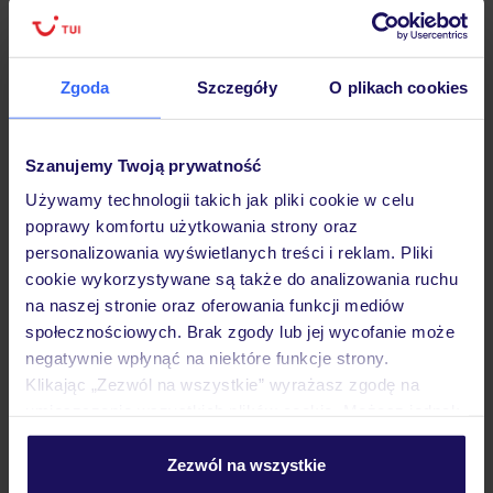
Zgoda
Szczegóły
O plikach cookies
Hotel
Szanujemy Twoją prywatność
Opinie
Używamy technologii takich jak pliki cookie w celu
poprawy komfortu użytkowania strony oraz
personalizowania wyświetlanych treści i reklam. Pliki
Pokoje
cookie wykorzystywane są także do analizowania ruchu
na naszej stronie oraz oferowania funkcji mediów
społecznościowych. Brak zgody lub jej wycofanie może
Wyżywienie
negatywnie wpłynąć na niektóre funkcje strony.
Klikając „Zezwól na wszystkie” wyrażasz zgodę na
umieszczenie wszystkich plików cookie. Możesz jednak
Atrakcje
personalizować swój wybór wchodząc w zakładkę
„Szczegóły”
Zezwól na wszystkie
Szczegółowe informacje o plikach cookie znajdziesz