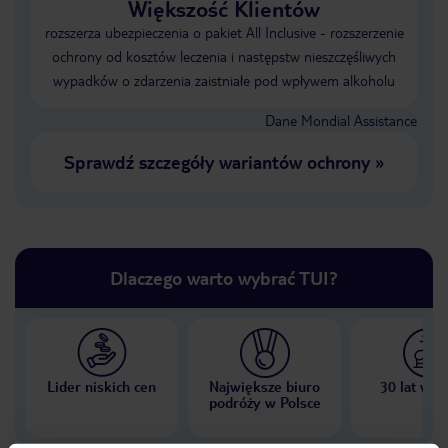
Większość Klientów
rozszerza ubezpieczenia o pakiet All Inclusive - rozszerzenie
ochrony od kosztów leczenia i następstw nieszczęśliwych
wypadków o zdarzenia zaistniałe pod wpływem alkoholu
Dane Mondial Assistance
Sprawdź szczegóły wariantów ochrony
»
Dlaczego warto wybrać TUI?
Lider niskich cen
Największe biuro
30 lat w P
podróży w Polsce