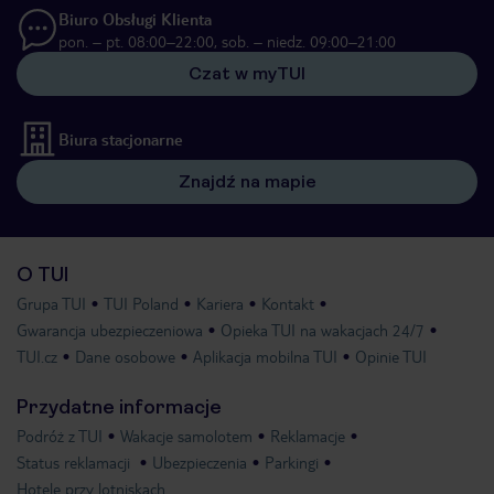
Biuro Obsługi Klienta
pon. – pt. 08:00–22:00, sob. – niedz. 09:00–21:00
Czat w myTUI
Biura stacjonarne
Znajdź na mapie
O TUI
Grupa TUI
TUI Poland
Kariera
Kontakt
Gwarancja ubezpieczeniowa
Opieka TUI na wakacjach 24/7
TUI.cz
Dane osobowe
Aplikacja mobilna TUI
Opinie TUI
Przydatne informacje
Podróż z TUI
Wakacje samolotem
Reklamacje
Status reklamacji
Ubezpieczenia
Parkingi
Hotele przy lotniskach