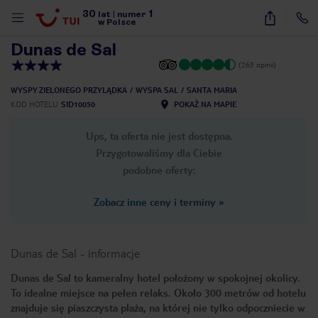
30
1
1
/
44
lat
|
numer
w Polsce
Dunas de Sal
(265 opinii)
WYSPY ZIELONEGO PRZYLĄDKA
WYSPA SAL
SANTA MARIA
KOD HOTELU
SID10050
POKAŻ NA MAPIE
Ups, ta oferta nie jest dostępna.
Przygotowaliśmy dla Ciebie
podobne oferty:
Zobacz inne ceny i terminy
»
Dunas de Sal
-
informacje
Dunas de Sal to kameralny hotel położony w spokojnej okolicy.
To idealne miejsce na pełen relaks. Około 300 metrów od hotelu
nute
znajduje się piaszczysta plaża, na której nie tylko odpoczniecie w