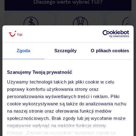
Dlaczego warto wybrać TUI?
Lider niskich cen
Największe biuro
30 lat w P
podróży w Polsce
Zgoda
Szczegóły
O plikach cookies
Szanujemy Twoją prywatność
Hotel
Używamy technologii takich jak pliki cookie w celu
poprawy komfortu użytkowania strony oraz
personalizowania wyświetlanych treści i reklam. Pliki
Opinie
cookie wykorzystywane są także do analizowania ruchu
na naszej stronie oraz oferowania funkcji mediów
społecznościowych. Brak zgody lub jej wycofanie może
Pokoje
negatywnie wpłynąć na niektóre funkcje strony.
Klikając „Zezwól na wszystkie” wyrażasz zgodę na