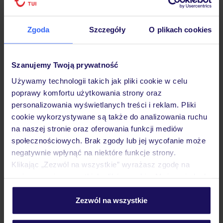
Zgoda
Szczegóły
O plikach cookies
Hotel
Szanujemy Twoją prywatność
Używamy technologii takich jak pliki cookie w celu
poprawy komfortu użytkowania strony oraz
Pokoje
personalizowania wyświetlanych treści i reklam. Pliki
cookie wykorzystywane są także do analizowania ruchu
na naszej stronie oraz oferowania funkcji mediów
Wyżywienie
społecznościowych. Brak zgody lub jej wycofanie może
negatywnie wpłynąć na niektóre funkcje strony.
Klikając „Zezwól na wszystkie” wyrażasz zgodę na
Atrakcje
umieszczenie wszystkich plików cookie. Możesz jednak
personalizować swój wybór wchodząc w zakładkę
„Szczegóły”
Zezwól na wszystkie
Ważne informacje
Szczegółowe informacje o plikach cookie znajdziesz