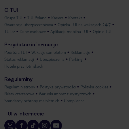
O TUI
Grupa TUI
TUI Poland
Kariera
Kontakt
Gwarancja ubezpieczeniowa
Opieka TUI na wakacjach 24/7
TUI.cz
Dane osobowe
Aplikacja mobilna TUI
Opinie TUI
Przydatne informacje
Podróż z TUI
Wakacje samolotem
Reklamacje
Status reklamacji
Ubezpieczenia
Parkingi
Hotele przy lotniskach
Regulaminy
Regulamin strony
Polityka prywatności
Polityka cookies
Bilety czarterowe
Warunki imprez turystycznych
Standardy ochrony małoletnich
Compliance
TUI w Internecie