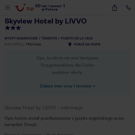
30
1
1
/
33
lat
|
numer
w Polsce
Skyview Hotel by LIVVO
WYSPY KANARYJSKIE
TENERYFA
PUERTO DE LA CRUZ
KOD HOTELU
TFS11036
POKAŻ NA MAPIE
Ups, ta oferta nie jest dostępna.
Przygotowaliśmy dla Ciebie
podobne oferty:
Zobacz inne ceny i terminy
»
Skyview Hotel by LIVVO
-
informacje
Opis hotelu został przetłumaczony z języka angielskiego przez
narzędzie DeepL
nute
Najpopularniejsze udogodnienia: