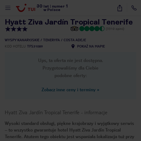
30
1
1
/
77
lat
|
numer
w Polsce
Hyatt Ziva Jardín Tropical Tenerife
(3310 opinii)
WYSPY KANARYJSKIE
TENERYFA
COSTA ADEJE
KOD HOTELU
TFS31089
POKAŻ NA MAPIE
Ups, ta oferta nie jest dostępna.
Przygotowaliśmy dla Ciebie
podobne oferty:
Zobacz inne ceny i terminy
»
Hyatt Ziva Jardín Tropical Tenerife
-
informacje
Wysoki standard obsługi, piękne krajobrazy i wyjątkowy serwis
– to wszystko gwarantuje hotel Hyatt Ziva Jardín Tropical
nute
Tenerife. Atutem tego obiektu jest wspaniała lokalizacja tuż przy