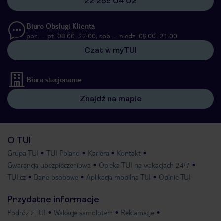
22 255 04 02
Biuro Obsługi Klienta
pon. – pt. 08:00–22:00, sob. – niedz. 09:00–21:00
Czat w myTUI
Biura stacjonarne
Znajdź na mapie
O TUI
Grupa TUI
TUI Poland
Kariera
Kontakt
Gwarancja ubezpieczeniowa
Opieka TUI na wakacjach 24/7
TUI.cz
Dane osobowe
Aplikacja mobilna TUI
Opinie TUI
Przydatne informacje
Podróż z TUI
Wakacje samolotem
Reklamacje