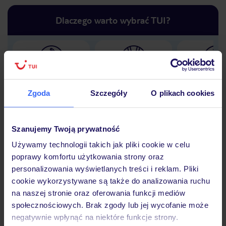
Dlaczego warto wybrać TUI?
Lider niskich cen
Największe biuro
30 lat w P
podróży w Polsce
Zgoda
Szczegóły
O plikach cookies
Szanujemy Twoją prywatność
Używamy technologii takich jak pliki cookie w celu
Hotel
poprawy komfortu użytkowania strony oraz
personalizowania wyświetlanych treści i reklam. Pliki
cookie wykorzystywane są także do analizowania ruchu
Opinie
na naszej stronie oraz oferowania funkcji mediów
społecznościowych. Brak zgody lub jej wycofanie może
negatywnie wpłynąć na niektóre funkcje strony.
Pokoje