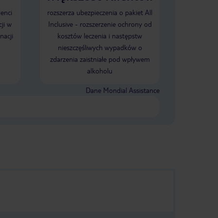
konale
ienci
rozszerza ubezpieczenia o pakiet All
ająca sen tym,
ji w
Inclusive - rozszerzenie ochrony od
cześniej spać.
w porządku.
nacji
kosztów leczenia i następstw
ean oznaczają
nieszczęśliwych wypadków o
ra zaczyna żyć
zdarzenia zaistniałe pod wpływem
alkoholu
Dane Mondial Assistance