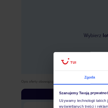
Wybierz
lo
Zgoda
Opis oferty obowiązuje dla wyjazdów w terminie
od
1 list
Szanujemy Twoją prywatno
Używamy technologii takich 
wyświetlanych treści i rekla