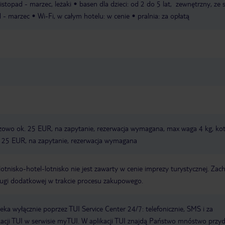
stopad - marzec, leżaki
basen dla dzieci: od 2 do 5 lat, zewnętrzny, ze 
d - marzec
Wi-Fi, w całym hotelu: w cenie
pralnia: za opłatą
azowo ok. 25 EUR, na zapytanie, rezerwacja wymagana, max waga 4 kg, ko
 25 EUR, na zapytanie, rezerwacja wymagana
e lotnisko-hotel-lotnisko nie jest zawarty w cenie imprezy turystycznej. Za
ługi dodatkowej w trakcie procesu zakupowego.
a wyłącznie poprzez TUI Service Center 24/7: telefonicznie, SMS i za
acji TUI w serwisie myTUI. W aplikacji TUI znajdą Państwo mnóstwo przy