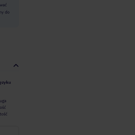
ować
śmy do
języku
uga
ość
tość