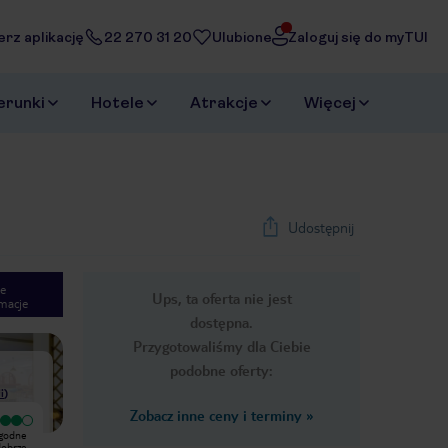
erz aplikację
22 270 31 20
Ulubione
Zaloguj się do myTUI
erunki
Hotele
Atrakcje
Więcej
Udostępnij
e
Ups, ta oferta nie jest
macje
1
/
10
dostępna.
Next slide
Przygotowaliśmy dla Ciebie
podobne oferty:
i
)
Zobacz inne ceny i terminy
»
Bardzo dobry
Apartamenty są na pewno czyste,
ygodne
Apartamenty czyste, regularnie
ale łazienkę przydałoby się
dobrze
sprzątane. Basen czysty, piękny