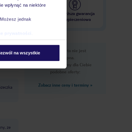
e wpłynąć na niektóre
 000 hoteli w ponad 50
Najwyższa gwarancja
krajach
ubezpieczeniowa
. Możesz jednak
ce prywatności
.
e
Ups, ta oferta nie jest
macje
ezwól na wszystkie
dostępna.
Przygotowaliśmy dla Ciebie
podobne oferty:
Zobacz inne ceny i terminy
»
óżeczka
ny, ze