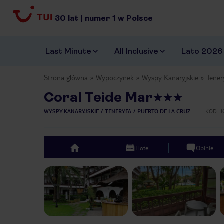
30
lat
|
numer
1
w Polsce
Last Minute
All Inclusive
Lato 2026
Strona główna
Wypoczynek
Wyspy Kanaryjskie
Tener
Coral Teide Mar
WYSPY KANARYJSKIE
TENERYFA
PUERTO DE LA CRUZ
KOD H
Hotel
Opinie
top
Previous slide