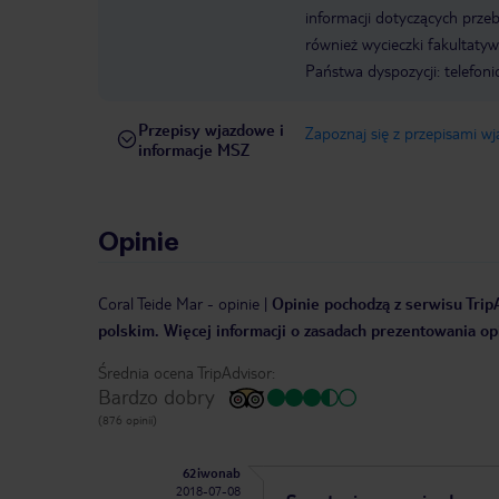
informacji dotyczących prze
również wycieczki fakultaty
Państwa dyspozycji: telefon
Przepisy wjazdowe i
Zapoznaj się z przepisami w
informacje MSZ
Opinie
Coral Teide Mar
-
opinie
|
Opinie pochodzą z serwisu TripA
polskim. Więcej informacji o zasadach prezentowania opi
Średnia ocena TripAdvisor:
Bardzo dobry
(876 opinii)
62iwonab
2018-07-08