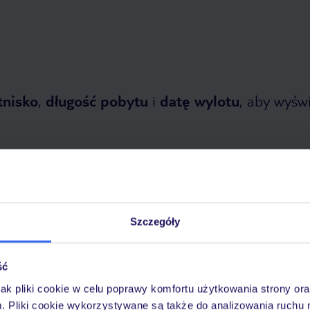
tnisko
,
długość pobytu
i
datę wylotu
, aby wyświe
Szczegóły
opada 2026
do
28 kwietnia 2027
ść
Dlaczego warto wybrać TUI?
jak pliki cookie w celu poprawy komfortu użytkowania strony or
m. Pliki cookie wykorzystywane są także do analizowania ruchu 