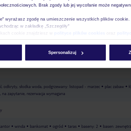
połecznościowych. Brak zgody lub jej wycofanie może negatywni
óży
Tylko u nas opieka na
10
30 lat w Polsce
wakacjach 24/7
ie” wyrażasz zgodę na umieszczenie wszystkich plików cookie
wchodząc w zakładkę „Szczegóły”
ikach cookie znajdziesz w
polityce plików cookies
oraz
polity
Ważn
Pokoje
Wyżywienie
Atrakcje
infor
Spersonalizuj
Z
lal, odkryty, słodka woda, podgrzewany: listopad - marzec
plac zabaw
ł
e, na zapytanie, rezerwacja wymagana
dy
kantor
winda
bankomat
ogród
taras
baseny: 2
basen: zewnętrz