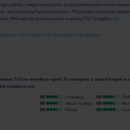
biegu podróży i miejsca wypoczynku. Za jej pośrednictwem można rezerw
wne. Jeśli potrzebują Państwo kontaktu z TUI podczas wypoczynku, jeste
icznie, SMS-owo lub za pomocą czatu w aplikacji TUI. Szczegóły
tutaj
.
jazdowymi i informacjami MSZ dotyczącymi kraju podróży
.
dvisor. TUI nie weryfikuje opinii. Prezentujemy 5 ostatnich opinii w 
nii znajdziesz
tutaj
.
Lokalizacja
Obsł
Jakość noclegu
Wart
Pokoje
Czys