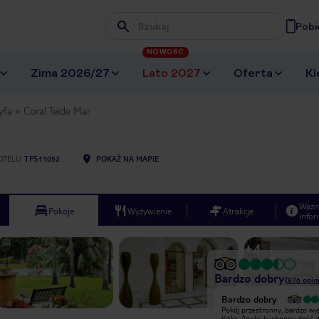
Pobi
Wpisz frazę, której szukasz
NOWOŚĆ
Zima 2026/27
Lato 2027
Oferta
Ki
yfa
Coral Teide Mar
OTELU
TFS11052
POKAŻ NA MAPIE
Ważn
Pokoje
Wyżywienie
Atrakcje
infor
+
4
Bardzo dobry
(
876
opini
Bardzo dobry
Byłam w tym hotelu 10 dni na
Pokój przestronny, bardzo w
przełomie grudnia i stycznia 2016.
łóżka. Aneks kuchenny dość 