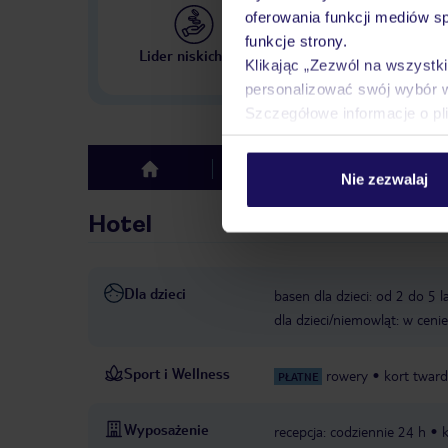
oferowania funkcji mediów s
funkcje strony.
Największe biuro podr
Lider niskich cen
w Polsce
Klikając „Zezwól na wszystk
personalizować swój wybór 
Szczegółowe informacje o pl
Hotel
Opinie
top
Nie zezwalaj
Hotel
Dla dzieci
basen dla dzieci: od 2 do 5 
dla dzieci/niemowląt: w ceni
Sport i Wellness
rowery
kort twar
PŁATNE
Wyposażenie
recepcja: codziennie 24 h