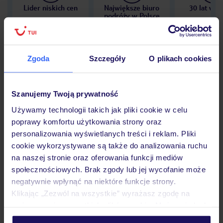
Lider niskich cen
Największe biuro
30 lat w P
podróży w Polsce
Zgoda
Szczegóły
O plikach cookies
Hotel
Szanujemy Twoją prywatność
Używamy technologii takich jak pliki cookie w celu
Opinie
poprawy komfortu użytkowania strony oraz
personalizowania wyświetlanych treści i reklam. Pliki
cookie wykorzystywane są także do analizowania ruchu
Pokoje
na naszej stronie oraz oferowania funkcji mediów
społecznościowych. Brak zgody lub jej wycofanie może
negatywnie wpłynąć na niektóre funkcje strony.
Wyżywienie
Klikając „Zezwól na wszystkie” wyrażasz zgodę na
umieszczenie wszystkich plików cookie. Możesz jednak
personalizować swój wybór wchodząc w zakładkę