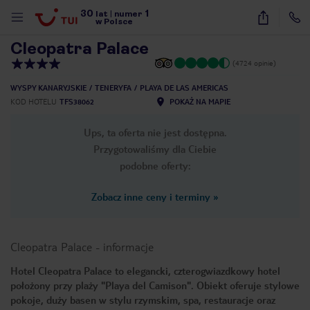
30
1
1
/
21
lat
|
numer
w Polsce
Cleopatra Palace
(4724 opinie)
WYSPY KANARYJSKIE
TENERYFA
PLAYA DE LAS AMERICAS
KOD HOTELU
TFS38062
POKAŻ NA MAPIE
Ups, ta oferta nie jest dostępna.
Przygotowaliśmy dla Ciebie
podobne oferty:
Zobacz inne ceny i terminy
»
Cleopatra Palace
-
informacje
Hotel Cleopatra Palace to elegancki, czterogwiazdkowy hotel
położony przy plaży "Playa del Camison". Obiekt oferuje stylowe
nute
pokoje, duży basen w stylu rzymskim, spa, restauracje oraz