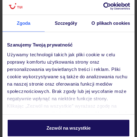
Zgoda
Szczegóły
O plikach cookies
Hotel
Szanujemy Twoją prywatność
Opinie
Używamy technologii takich jak pliki cookie w celu
poprawy komfortu użytkowania strony oraz
Pokoje
personalizowania wyświetlanych treści i reklam. Pliki
cookie wykorzystywane są także do analizowania ruchu
na naszej stronie oraz oferowania funkcji mediów
Wyżywienie
społecznościowych. Brak zgody lub jej wycofanie może
negatywnie wpłynąć na niektóre funkcje strony.
Klikając „Zezwól na wszystkie” wyrażasz zgodę na
umieszczenie wszystkich plików cookie. Możesz jednak
Atrakcje
personalizować swój wybór wchodząc w zakładkę
„Szczegóły”
Zezwól na wszystkie
Szczegółowe informacje o plikach cookie znajdziesz