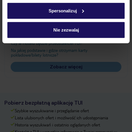
Ważne informacje
w
polityce plików cookies
oraz
polityce prywatności
.
Spersonalizuj
Często zadawane pytania
Nie zezwalaj
Jak zmienić uczestników/osobę zgłaszającą?
Czy w Hotelu będzie przedstawiciel TUI?
Na jakiej podstawie i gdzie otrzymam karty
pokładowe/bilety lotnicze?
Zobacz więcej
Pobierz bezpłatną aplikację TUI
Szybkie wyszukiwanie i przeglądanie ofert
Lista ulubionych ofert i możliwość ich udostępniania
Historia wyszukiwań i ostatnio oglądanych ofert
Kontakt z TUI i wszystkie informacje o Twojej rezerwacji w