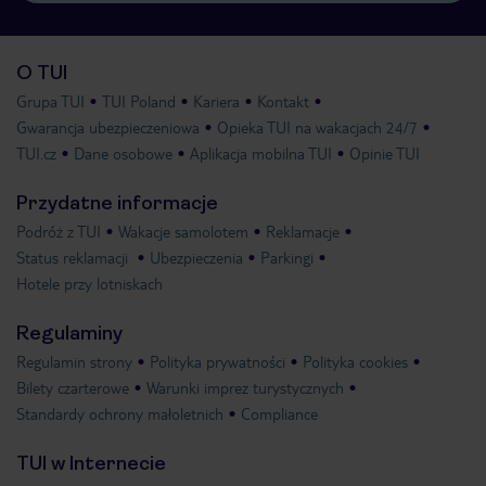
O TUI
Grupa TUI
TUI Poland
Kariera
Kontakt
Gwarancja ubezpieczeniowa
Opieka TUI na wakacjach 24/7
TUI.cz
Dane osobowe
Aplikacja mobilna TUI
Opinie TUI
Przydatne informacje
Podróż z TUI
Wakacje samolotem
Reklamacje
Status reklamacji
Ubezpieczenia
Parkingi
Hotele przy lotniskach
Regulaminy
Regulamin strony
Polityka prywatności
Polityka cookies
Bilety czarterowe
Warunki imprez turystycznych
Standardy ochrony małoletnich
Compliance
TUI w Internecie