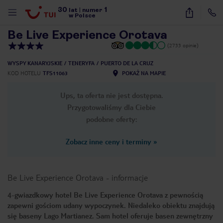
30
1
1
/
28
lat
|
numer
w Polsce
Be Live Experience Orotava
(2733 opinie)
WYSPY KANARYJSKIE
TENERYFA
PUERTO DE LA CRUZ
KOD HOTELU
TFS11063
POKAŻ NA MAPIE
Ups, ta oferta nie jest dostępna.
Przygotowaliśmy dla Ciebie
podobne oferty:
Zobacz inne ceny i terminy
»
Be Live Experience Orotava
-
informacje
4-gwiazdkowy hotel Be Live Experience Orotava z pewnością
zapewni gościom udany wypoczynek. Niedaleko obiektu znajdują
nute
się baseny Lago Martianez. Sam hotel oferuje basen zewnętrzny