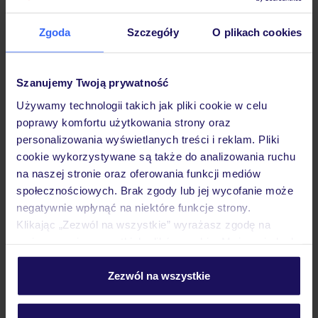
Zgoda
Szczegóły
O plikach cookies
Hotel
Szanujemy Twoją prywatność
Używamy technologii takich jak pliki cookie w celu
Pokoje
poprawy komfortu użytkowania strony oraz
personalizowania wyświetlanych treści i reklam. Pliki
cookie wykorzystywane są także do analizowania ruchu
Wyżywienie
na naszej stronie oraz oferowania funkcji mediów
społecznościowych. Brak zgody lub jej wycofanie może
negatywnie wpłynąć na niektóre funkcje strony.
Atrakcje
Klikając „Zezwól na wszystkie” wyrażasz zgodę na
umieszczenie wszystkich plików cookie. Możesz jednak
personalizować swój wybór wchodząc w zakładkę
Ważne informacje
„Szczegóły”
Zezwól na wszystkie
Szczegółowe informacje o plikach cookie znajdziesz
w
polityce plików cookies
oraz
polityce prywatności
.