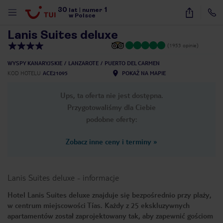
30
1
1
/
13
lat
|
numer
w Polsce
Lanis Suites deluxe
(1953 opinie)
WYSPY KANARYJSKIE
LANZAROTE
PUERTO DEL CARMEN
KOD HOTELU
ACE21095
POKAŻ NA MAPIE
Ups, ta oferta nie jest dostępna.
Przygotowaliśmy dla Ciebie
podobne oferty:
Zobacz inne ceny i terminy
»
Lanis Suites deluxe
-
informacje
Hotel Lanis Suites deluxe znajduje się bezpośrednio przy plaży,
w centrum miejscowości Tías. Każdy z 25 ekskluzywnych
nute
apartamentów został zaprojektowany tak, aby zapewnić gościom