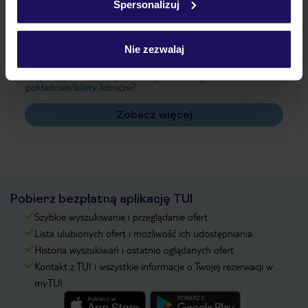
Spersonalizuj
Często zadawane pytania
Jak zmienić uczestników/osobę zgłaszającą?
Nie zezwalaj
Czy w Hotelu będzie przedstawiciel TUI?
Na jakiej podstawie i gdzie otrzymam karty
pokładowe/bilety lotnicze?
Zobacz więcej
Pobierz bezpłatną aplikację TUI
Szybkie wyszukiwanie i przeglądanie ofert
Lista ulubionych ofert i możliwość ich udostępniania
Historia wyszukiwań i ostatnio oglądanych ofert
Kontakt z TUI i wszystkie informacje o Twojej rezerwacji w
myTUI