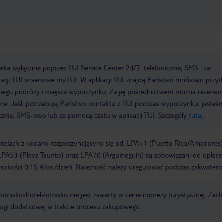
a wyłącznie poprzez TUI Service Center 24/7: telefonicznie, SMS i za
acji TUI w serwisie myTUI. W aplikacji TUI znajdą Państwo mnóstwo przy
biegu podróży i miejsca wypoczynku. Za jej pośrednictwem można rezerw
wne. Jeśli potrzebują Państwo kontaktu z TUI podczas wypoczynku, jeste
icznie, SMS-owo lub za pomocą czatu w aplikacji TUI. Szczegóły
tutaj
.
otelach z kodami rozpoczynającymi się od: LPA51 (Puerto Rico/Amadores)
PA53 (Playa Taurito) oraz LPA70 (Arguineguín) są zobowiązani do opłace
okości 0,15 €/os./dzień. Należność należy uregulować podczas zakwatero
e lotnisko-hotel-lotnisko nie jest zawarty w cenie imprezy turystycznej. Za
ługi dodatkowej w trakcie procesu zakupowego.