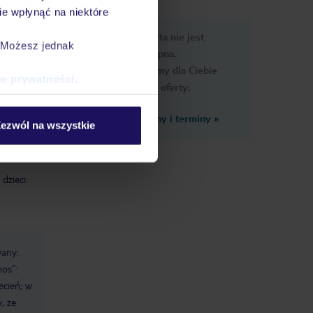
e wpłynąć na niektóre
e
Ups, ta oferta nie jest
macje
. Możesz jednak
dostępna.
Przygotowaliśmy dla Ciebie
ce prywatności
.
podobne oferty:
Zobacz inne ceny i terminy
»
ezwól na wszystkie
dzieci:
wany:
nos“:
ecień; w
, ze