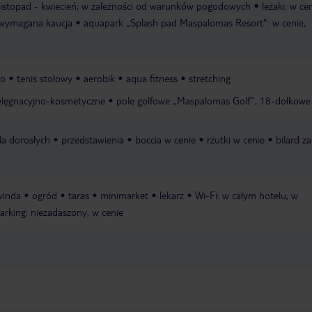
listopad - kwiecień; w zależności od warunków pogodowych
leżaki: w cen
: wymagana kaucja
aquapark „Splash pad Maspalomas Resort": w cenie,
wo
tenis stołowy
aerobik
aqua fitness
stretching
ielęgnacyjno-kosmetyczne
pole golfowe „Maspalomas Golf“, 18-dołkowe
a dorosłych
przedstawienia
boccia w cenie
rzutki w cenie
bilard za
winda
ogród
taras
minimarket
lekarz
Wi-Fi: w całym hotelu, w
arking: niezadaszony, w cenie