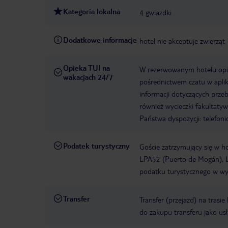
Kategoria lokalna
4 gwiazdki
Dodatkowe informacje
hotel nie akceptuje zwierząt
Opieka TUI na
W rezerwowanym hotelu opiek
wakacjach 24/7
pośrednictwem czatu w aplik
informacji dotyczących prze
również wycieczki fakultaty
Państwa dyspozycji: telefon
Podatek turystyczny
Goście zatrzymujący się w h
LPA52 (Puerto de Mogán), L
podatku turystycznego w wys
Transfer
Transfer (przejazd) na trasi
do zakupu transferu jako us