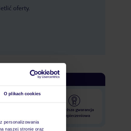
tlić oferty.
O plikach cookies
 000 hoteli w ponad 50
Najwyższa gwarancja
krajach
ubezpieczeniowa
az personalizowania
na naszej stronie oraz