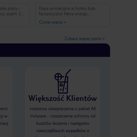
isko plaży i
Ekipa animacyjna w hotelu była
licy, wydm. Co
fantastyczna! Pełna energii,
ki jest
kreatywna i zaangażowana.
Czytaj więcej
»
 przez
Organizowali świetne atrakcje dla
szystko było
dzieci i dorosłych, tworząc
Domki z
niezapomnianą atmosferę wakacji.
Zobacz więcej opinii
»
ywatność.
Zawsze uśmiechnięci, dbali o dobrą
animatorką była
zabawę i integrację gości, dzięki
czemu każdy czuł się wyjątkowo.
Bardzo dobra robota!
Większość Klientów
ienci
rozszerza ubezpieczenia o pakiet All
ji w
Inclusive - rozszerzenie ochrony od
nacji
kosztów leczenia i następstw
nieszczęśliwych wypadków o