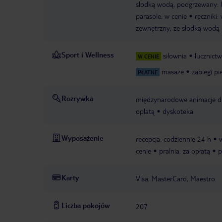
słodką wodą, podgrzewany: 
parasole: w cenie
ręczniki
zewnętrzny, ze słodką wodą
Sport i Wellness
siłownia
łucznict
W CENIE
masaże
zabiegi p
PŁATNE
Rozrywka
międzynarodowe animacje dl
opłatą
dyskoteka
Wyposażenie
recepcja: codziennie 24 h
cenie
pralnia: za opłatą
p
Karty
Visa, MasterCard, Maestro
Liczba pokojów
207