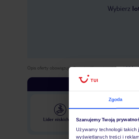
Wybierz
lo
Opis oferty obowiązuje dla wyjazdów w terminie
od
29 kwi
Zgoda
Największe biuro podr
Lider niskich cen
Szanujemy Twoją prywatno
w Polsce
Używamy technologii takich 
wyświetlanych treści i rekla