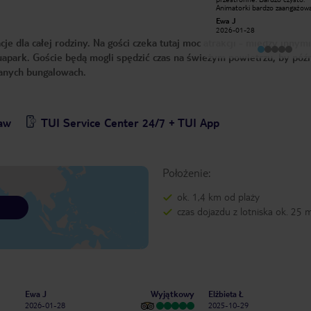
dość zróżnicowana, animacje ciekawe
Animatorki bardzo zaangażow
z dominacją francuzkojęzyczną.
Jedzenie smaczne. Polecam
wtradzik
Ewa J
2024-08-04
2026-01-28
 dla całej rodziny. Na gości czeka tutaj moc atrakcji - między innym
quapark. Goście będą mogli spędzić czas na świeżym powietrzu, by późn
wanych bungalowach.
baw
TUI Service Center 24/7 + TUI App
Położenie:
ok. 1,4 km od plaży
czas dojazdu z lotniska ok. 25 
Wyjątkowy
Ewa J
Elżbieta Ł
2026-01-28
2025-10-29