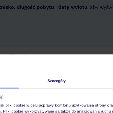
tnisko
,
długość pobytu
i
datę wylotu
, aby wyświe
etnia 2026
do
31 października 2026
Dlaczego warto wybrać TUI?
Szczegóły
óży
Tylko u nas opieka na
10
30 lat w Polsce
ść
wakacjach 24/7
jak pliki cookie w celu poprawy komfortu użytkowania strony or
m. Pliki cookie wykorzystywane są także do analizowania ruchu 