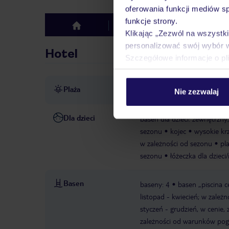
oferowania funkcji mediów s
funkcje strony.
Hotel
Opinie
top
Klikając „Zezwól na wszystk
personalizować swój wybór 
Hotel
Szczegółowe informacje o pl
Plaża
ok. 1,4 km od plaży
piaszc
Nie zezwalaj
Dla dzieci
basen dla dzieci: zewnętrzny
sezonu
kojec
wysokie krz
w zależności od sezonu
pl
sezonu
łóżeczka dla dziec
Basen
baseny: 4
basen „piscina c
listopad - kwiecień; w zal
styczeń - grudzień, w cenie,
zależności od warunków po