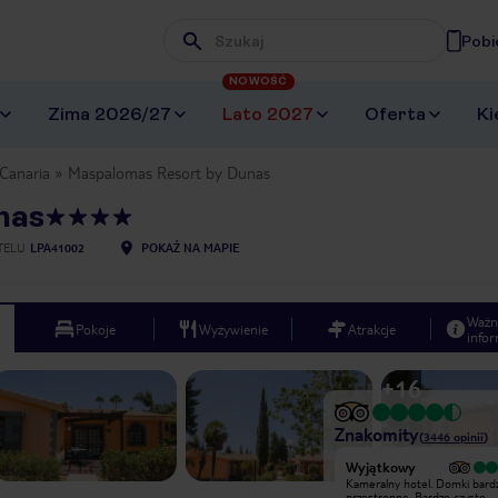
Pobi
Wpisz frazę, której szukasz
NOWOŚĆ
Zima 2026/27
Lato 2027
Oferta
Ki
Canaria
Maspalomas Resort by Dunas
nas
TELU
LPA41002
POKAŻ NA MAPIE
Ważn
Pokoje
Wyżywienie
Atrakcje
infor
+
16
Znakomity
(
3446
opinii
)
Wyjątkowy
Wyjątkowy
Obszerny domek, wygodny, ośrodek
Kameralny hotel. Domki bard
dobrze położony, kuchnia smaczna
przestronne. Bardzo czysto.