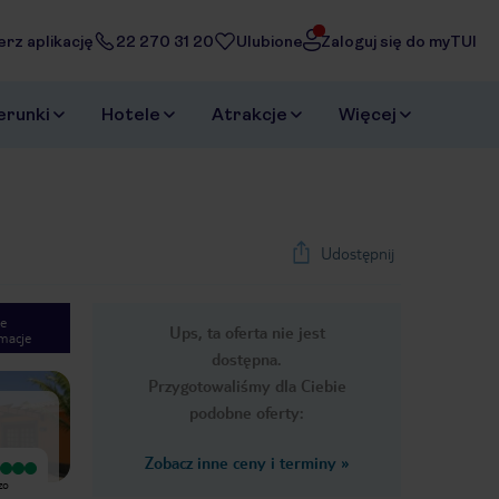
erz aplikację
22 270 31 20
Ulubione
Zaloguj się do myTUI
erunki
Hotele
Atrakcje
Więcej
Udostępnij
e
Ups, ta oferta nie jest
macje
1
/
22
dostępna.
Next slide
Przygotowaliśmy dla Ciebie
podobne oferty:
Zobacz inne ceny i terminy
»
Wyjątkowy
Wyjątkowy
zo
Wspaniała lokalizacja blisko plaży i
Ekipa animacyjna w hotelu była
głównej atrakcji tej okolicy, wydm. Co
fantastyczna! Pełna energii,