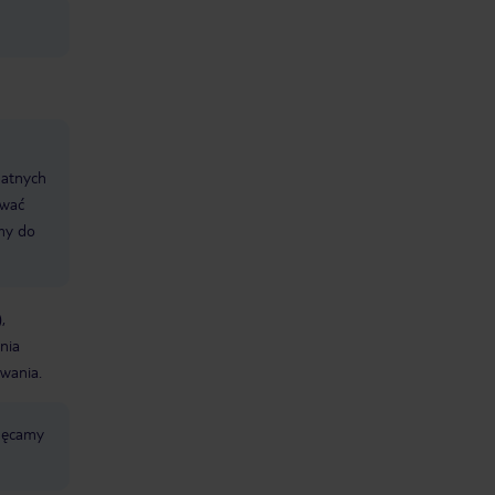
datnych
ować
śmy do
,
nia
wania.
chęcamy