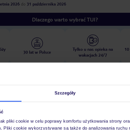
etnia 2026
do
31 października 2026
Dlaczego warto wybrać TUI?
óży
Tylko u nas opieka na
10
30 lat w Polsce
wakacjach 24/7
Pokoje
Wyżywienie
Atrakcje
Ważne i
Szczegóły
ść
jak pliki cookie w celu poprawy komfortu użytkowania strony or
zysta
leżaki za opłatą, dostępność nie jest gwarantowana, zależna od decy
m. Pliki cookie wykorzystywane są także do analizowania ruchu 
rznego
parasole za opłatą, dostępność nie jest gwarantowana, zależna od