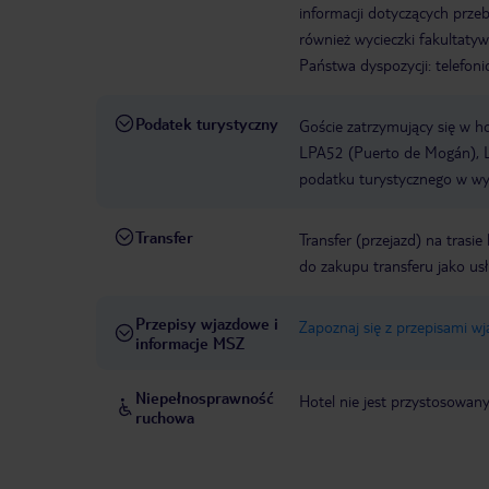
informacji dotyczących prze
również wycieczki fakultaty
Państwa dyspozycji: telefon
Podatek turystyczny
Goście zatrzymujący się w h
LPA52 (Puerto de Mogán), L
podatku turystycznego w wys
Transfer
Transfer (przejazd) na trasi
do zakupu transferu jako us
Przepisy wjazdowe i
Zapoznaj się z przepisami w
informacje MSZ
Niepełnosprawność
Hotel nie jest przystosowan
ruchowa