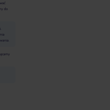
ować
śmy do
,
nia
wania.
chęcamy