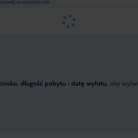
LENDARZ NAJNIŻSZYCH CEN
tnisko
,
długość pobytu
i
datę wylotu
, aby wyświe