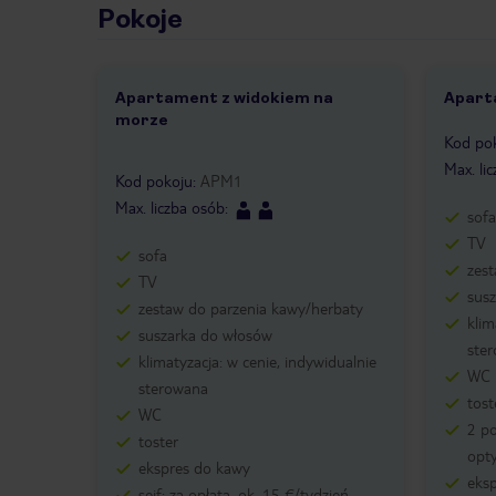
Pokoje
Apartament z widokiem na
Apart
morze
1 /
3
Kod po
Max. li
Kod pokoju
:
APM1
Max. liczba osób
:
sofa
TV
sofa
zes
TV
sus
zestaw do parzenia kawy/herbaty
klim
suszarka do włosów
ste
klimatyzacja: w cenie, indywidualnie
WC
sterowana
tost
WC
2 p
toster
opty
ekspres do kawy
eks
sejf: za opłatą, ok. 15 €/tydzień