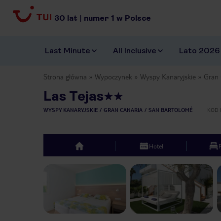
30
lat
|
numer
1
w Polsce
Last Minute
All Inclusive
Lato 2026
Strona główna
Wypoczynek
Wyspy Kanaryjskie
Gran 
Las Tejas
WYSPY KANARYJSKIE
GRAN CANARIA
SAN BARTOLOMÉ
KOD 
Hotel
top
Previous slide