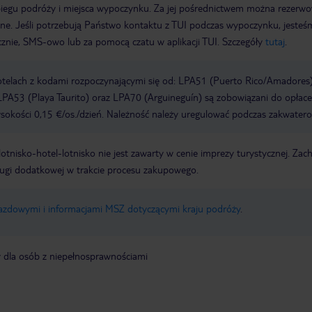
biegu podróży i miejsca wypoczynku. Za jej pośrednictwem można rezerw
wne. Jeśli potrzebują Państwo kontaktu z TUI podczas wypoczynku, jeste
icznie, SMS-owo lub za pomocą czatu w aplikacji TUI. Szczegóły
tutaj
.
otelach z kodami rozpoczynającymi się od: LPA51 (Puerto Rico/Amadores)
PA53 (Playa Taurito) oraz LPA70 (Arguineguín) są zobowiązani do opłace
okości 0,15 €/os./dzień. Należność należy uregulować podczas zakwatero
e lotnisko-hotel-lotnisko nie jest zawarty w cenie imprezy turystycznej. Za
ługi dodatkowej w trakcie procesu zakupowego.
jazdowymi i informacjami MSZ dotyczącymi kraju podróży
.
y dla osób z niepełnosprawnościami