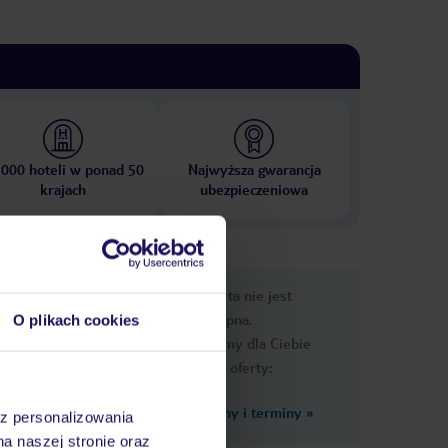
 000 hoteli w ponad 50
Najwyższa gwarancja
krajach
ubezpieczeniowa
nformacje
Ups, ta oferta nie jest
dostępna.
O plikach cookies
Przygotowaliśmy dla Ciebie
podobne oferty:
Zobacz inne ceny i terminy
»
az personalizowania
zji
na naszej stronie oraz
 decyzji