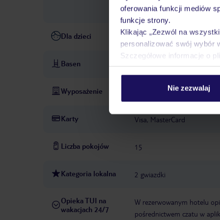
oferowania funkcji mediów s
hotelu lub dostawcy zewnęt
funkcje strony.
Klikając „Zezwól na wszystk
Dla dzieci
łóżeczka dla dzieci: w cenie
personalizować swój wybór 
Szczegółowe informacje o pl
Basen
basen: zewnętrzny, łóżka bali
Nie zezwalaj
Wyposażenie
recepcja
ogród
taras
W
Karty
Visa, MasterCard
Liczba pokojów
15
Kategoria lokalna
2 gwiazdki
Opieka TUI na
W rezerwowanym hotelu opiek
wakacjach 24/7
pośrednictwem czatu w aplik