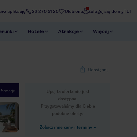
erz aplikację
22 270 31 20
Ulubione
Zaloguj się do myTUI
erunki
Hotele
Atrakcje
Więcej
Udostępnij
nformacje
Ups, ta oferta nie jest
1
/
8
dostępna.
Next slide
Przygotowaliśmy dla Ciebie
podobne oferty:
Zobacz inne ceny i terminy
»