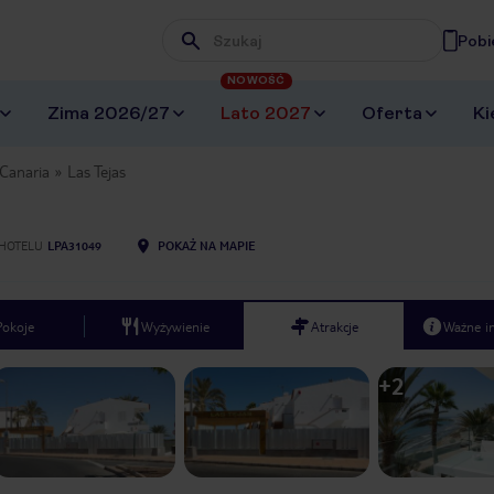
Pobi
Wpisz frazę, której szukasz
NOWOŚĆ
Zima 2026/27
Lato 2027
Oferta
Ki
Canaria
Las Tejas
HOTELU
LPA31049
POKAŻ NA MAPIE
Pokoje
Wyżywienie
Atrakcje
Ważne i
+
2