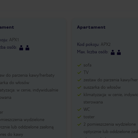
ament
Apartament
1 /
1
koju
:
APX1
Kod pokoju
:
APX2
czba osób
:
Max. liczba osób
:
sofa
TV
taw do parzenia kawy/herbaty
zestaw do parzenia kawy/her
zarka do włosów
suszarka do włosów
atyzacja: w cenie, indywidualnie
klimatyzacja: w cenie, indywi
rowana
sterowana
WC
er
toster
omieszczenia wydzielone
2 pomieszczenia wydzielone
cznie lub oddzielone zasłoną
optycznie lub oddzielone zas
pres do kawy