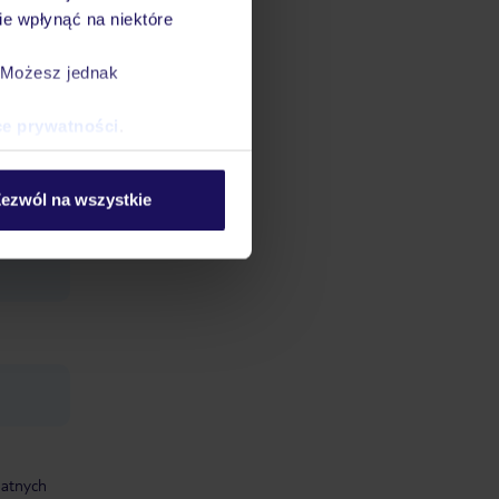
e wpłynąć na niektóre
. Możesz jednak
ce prywatności
.
ezwól na wszystkie
jna
datnych