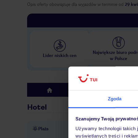
Opis oferty obowiązuje dla wyjazdów w terminie
od
29 kwi
Największe biuro podr
Lider niskich cen
w Polsce
Hotel
top
Zgoda
Hotel
Szanujemy Twoją prywatno
Plaża
Używamy technologii takich 
ok. 200 m od plaży
piaszc
wyświetlanych treści i rekla
hotelu lub dostawcy zewnęt