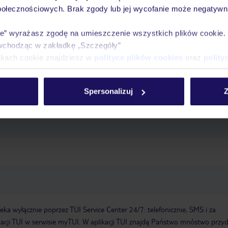
połecznościowych. Brak zgody lub jej wycofanie może negatywni
rznego
ręczniki w cenie
ie” wyrażasz zgodę na umieszczenie wszystkich plików cookie
wchodząc w zakładkę „Szczegóły”
ikach cookie znajdziesz w
polityce plików cookies
oraz
polity
jskie
leżaki: w cenie, parasole
ręczniki: w cenie
Spersonalizuj
Z
i-Fi: w miejscach ogólnodostępnych, za opłatą
pralnia
sala konferency
a wyłącznie poprzez TUI Service Center 24/7: telefonicznie, SMS i za
acji TUI w serwisie myTUI. W aplikacji TUI znajdą Państwo mnóstwo przy