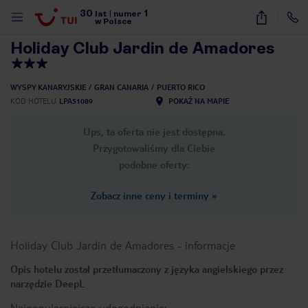
30
1
1
/
35
lat
|
numer
w Polsce
Holiday Club Jardin de Amadores
WYSPY KANARYJSKIE
GRAN CANARIA
PUERTO RICO
KOD HOTELU
LPA51089
POKAŻ NA MAPIE
Ups, ta oferta nie jest dostępna.
Przygotowaliśmy dla Ciebie
podobne oferty:
Zobacz inne ceny i terminy
»
Holiday Club Jardin de Amadores
-
informacje
Opis hotelu został przetłumaczony z języka angielskiego przez
narzędzie DeepL
nute
Najpopularniejsze udogodnienia: