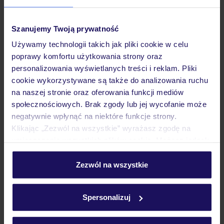
Pokoje
Szanujemy Twoją prywatność
Używamy technologii takich jak pliki cookie w celu
poprawy komfortu użytkowania strony oraz
Wyżywienie
personalizowania wyświetlanych treści i reklam. Pliki
cookie wykorzystywane są także do analizowania ruchu
na naszej stronie oraz oferowania funkcji mediów
Atrakcje
społecznościowych. Brak zgody lub jej wycofanie może
negatywnie wpłynąć na niektóre funkcje strony.
Klikając „Zezwól na wszystkie” wyrażasz zgodę na
Ważne informacje
umieszczenie wszystkich plików cookie. Możesz jednak
personalizować swój wybór wchodząc w zakładkę
„Szczegóły”
Zezwól na wszystkie
Szczegółowe informacje o plikach cookie znajdziesz
Często zadawane pytania
w
polityce plików cookies
oraz
polityce prywatności
.
Jak zmienić uczestników/osobę zgłaszającą?
Spersonalizuj
Czy w Hotelu będzie przedstawiciel TUI?
Na jakiej podstawie i gdzie otrzymam karty