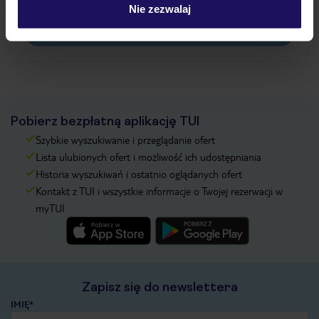
pokładowe/bilety lotnicze?
Nie zezwalaj
Zobacz więcej
Pobierz bezpłatną aplikację TUI
Szybkie wyszukiwanie i przeglądanie ofert
Lista ulubionych ofert i możliwość ich udostępniania
Historia wyszukiwań i ostatnio oglądanych ofert
Kontakt z TUI i wszystkie informacje o Twojej rezerwacji w
myTUI
Zapisz się do newslettera
IMIĘ*