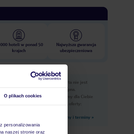
 000 hoteli w ponad 50
Najwyższa gwarancja
krajach
ubezpieczeniowa
nformacje
Ups, ta oferta nie jest
dostępna.
O plikach cookies
Przygotowaliśmy dla Ciebie
podobne oferty:
Zobacz inne ceny i terminy
»
az personalizowania
na naszej stronie oraz