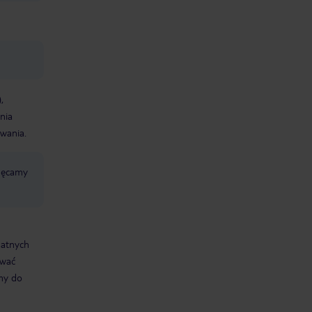
,
nia
wania.
chęcamy
datnych
ować
śmy do