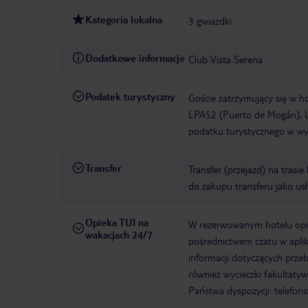
Kategoria lokalna
3 gwiazdki
Dodatkowe informacje
Club Vista Serena
Podatek turystyczny
Goście zatrzymujący się w h
LPA52 (Puerto de Mogán), L
podatku turystycznego w wys
Transfer
Transfer (przejazd) na trasi
do zakupu transferu jako us
Opieka TUI na
W rezerwowanym hotelu opiek
wakacjach 24/7
pośrednictwem czatu w aplik
informacji dotyczących prze
również wycieczki fakultaty
Państwa dyspozycji: telefon