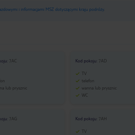
jazdowymi i informacjami MSZ dotyczącymi kraju podróży
.
koju
:
7AC
Kod pokoju
:
7AD
TV
fon
telefon
a lub prysznic
wanna lub prysznic
WC
koju
:
7AG
Kod pokoju
:
7AH
TV