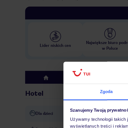
Największe biuro podr
Lider niskich cen
w Polsce
Hotel
top
Zgoda
Hotel
Szanujemy Twoją prywatno
Dla dzieci
Basen dla dzieci: bezpłatny
Używamy technologii takich 
wyświetlanych treści i rekla