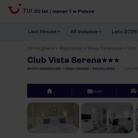
30
lat
|
numer
1
w Polsce
Last Minute
All Inclusive
Lato 2026
Strona główna
Wypoczynek
Wyspy Kanaryjskie
Gran 
Club Vista Serena
WYSPY KANARYJSKIE
GRAN CANARIA
MASPALOMAS
KOD HO
Hotel
top
Previous slide