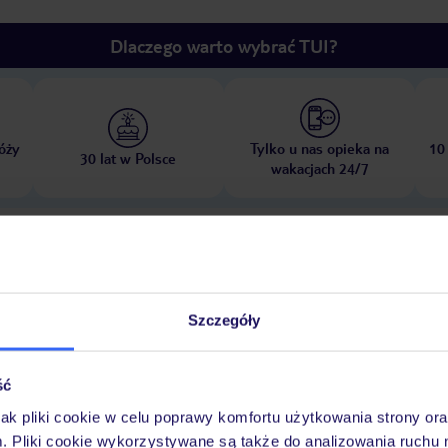
Dlaczego warto wybrać TUI?
óży
Tylko u nas opieka na
10
30 lat w Polsce
wakacjach 24/7
Pokoje
Wyżywienie
Atrakcje
Ważne i
Szczegóły
ść
Plac zabaw
jak pliki cookie w celu poprawy komfortu użytkowania strony or
m. Pliki cookie wykorzystywane są także do analizowania ruchu 