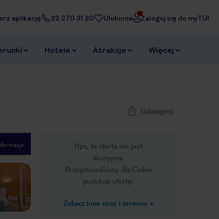
erz aplikację
22 270 31 20
Ulubione
Zaloguj się do myTUI
erunki
Hotele
Atrakcje
Więcej
Udostępnij
nformacje
Ups, ta oferta nie jest
1
/
39
dostępna.
Next slide
Przygotowaliśmy dla Ciebie
podobne oferty:
Zobacz inne ceny i terminy
»