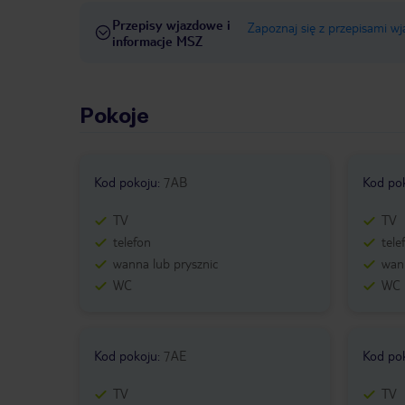
Przepisy wjazdowe i
Zapoznaj się z przepisami w
informacje MSZ
Pokoje
Kod pokoju
:
7AB
Kod po
TV
TV
telefon
tele
wanna lub prysznic
wann
WC
WC
Kod pokoju
:
7AE
Kod po
TV
TV