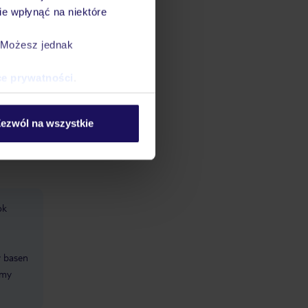
ępne są
e wpłynąć na niektóre
 zajęć
. Możesz jednak
h,
o,
ce prywatności
.
halowe,
owy i
ezwól na wszystkie
ok
y basen
rmy