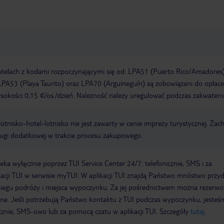
otelach z kodami rozpoczynającymi się od: LPA51 (Puerto Rico/Amadores)
PA53 (Playa Taurito) oraz LPA70 (Arguineguín) są zobowiązani do opłace
okości 0,15 €/os./dzień. Należność należy uregulować podczas zakwatero
e lotnisko-hotel-lotnisko nie jest zawarty w cenie imprezy turystycznej. Za
ługi dodatkowej w trakcie procesu zakupowego.
a wyłącznie poprzez TUI Service Center 24/7: telefonicznie, SMS i za
acji TUI w serwisie myTUI. W aplikacji TUI znajdą Państwo mnóstwo przy
biegu podróży i miejsca wypoczynku. Za jej pośrednictwem można rezerw
wne. Jeśli potrzebują Państwo kontaktu z TUI podczas wypoczynku, jeste
icznie, SMS-owo lub za pomocą czatu w aplikacji TUI. Szczegóły
tutaj
.