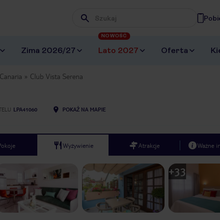
Pobi
Wpisz frazę, której szukasz
NOWOŚĆ
Zima 2026/27
Lato 2027
Oferta
Ki
Canaria
Club Vista Serena
TELU
LPA41060
POKAŻ NA MAPIE
Pokoje
Wyżywienie
Atrakcje
Ważne i
+
33