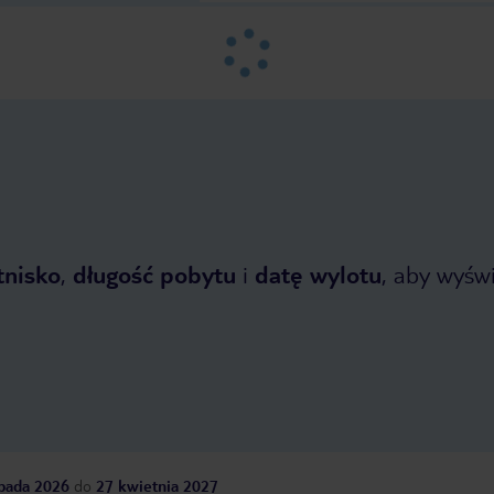
tnisko
,
długość pobytu
i
datę wylotu
, aby wyświe
opada 2026
do
27 kwietnia 2027