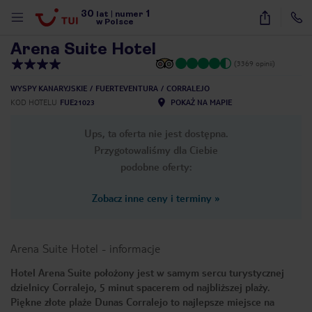
30
1
1
/
22
lat
|
numer
w Polsce
Arena Suite Hotel
(3369 opinii)
WYSPY KANARYJSKIE
FUERTEVENTURA
CORRALEJO
KOD HOTELU
FUE21023
POKAŻ NA MAPIE
Ups, ta oferta nie jest dostępna.
Przygotowaliśmy dla Ciebie
podobne oferty:
Zobacz inne ceny i terminy
»
Arena Suite Hotel
-
informacje
Hotel Arena Suite położony jest w samym sercu turystycznej
dzielnicy Corralejo, 5 minut spacerem od najbliższej plaży.
nute
Piękne złote plaże Dunas Corralejo to najlepsze miejsce na