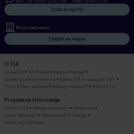
pon. – pt. 08:00–22:00, sob. – niedz. 09:00–21:00
Czat w myTUI
Biura stacjonarne
Znajdź na mapie
O TUI
Grupa TUI
TUI Poland
Kariera
Kontakt
Gwarancja ubezpieczeniowa
Opieka TUI na wakacjach 24/7
TUI.cz
Dane osobowe
Aplikacja mobilna TUI
Opinie TUI
Przydatne informacje
Podróż z TUI
Wakacje samolotem
Reklamacje
Status reklamacji
Ubezpieczenia
Parkingi
Hotele przy lotniskach