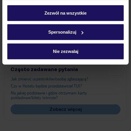
Wyżywienie
personalizować swój wybór wchodząc w zakładkę
„Szczegóły”
Zezwól na wszystkie
Szczegółowe informacje o plikach cookie znajdziesz
Atrakcje
w
polityce plików cookies
oraz
polityce prywatności
.
Spersonalizuj
Ważne informacje
Nie zezwalaj
Często zadawane pytania
Jak zmienić uczestników/osobę zgłaszającą?
Czy w Hotelu będzie przedstawiciel TUI?
Na jakiej podstawie i gdzie otrzymam karty
pokładowe/bilety lotnicze?
Zobacz więcej