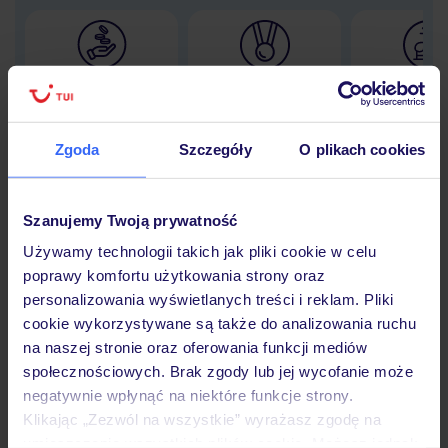
Lider niskich cen
Największe biuro
30 lat w P
podróży w Polsce
Zgoda
Szczegóły
O plikach cookies
Szanujemy Twoją prywatność
Hotel
Używamy technologii takich jak pliki cookie w celu
poprawy komfortu użytkowania strony oraz
Opinie
personalizowania wyświetlanych treści i reklam. Pliki
cookie wykorzystywane są także do analizowania ruchu
na naszej stronie oraz oferowania funkcji mediów
Pokoje
społecznościowych. Brak zgody lub jej wycofanie może
negatywnie wpłynąć na niektóre funkcje strony.
Klikając „Zezwól na wszystkie” wyrażasz zgodę na
umieszczenie wszystkich plików cookie. Możesz jednak