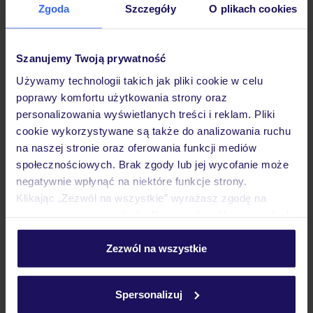
Zgoda
Szczegóły
O plikach cookies
Opinie
Szanujemy Twoją prywatność
Pokoje
Używamy technologii takich jak pliki cookie w celu
poprawy komfortu użytkowania strony oraz
personalizowania wyświetlanych treści i reklam. Pliki
Wyżywienie
cookie wykorzystywane są także do analizowania ruchu
na naszej stronie oraz oferowania funkcji mediów
społecznościowych. Brak zgody lub jej wycofanie może
Atrakcje
negatywnie wpłynąć na niektóre funkcje strony.
Klikając „Zezwól na wszystkie” wyrażasz zgodę na
umieszczenie wszystkich plików cookie. Możesz jednak
Ważne informacje
personalizować swój wybór wchodząc w zakładkę
„Szczegóły”
Zezwól na wszystkie
Szczegółowe informacje o plikach cookie znajdziesz
w
polityce plików cookies
oraz
polityce prywatności
.
Często zadawane pytania
Spersonalizuj
Jak zmienić uczestników/osobę zgłaszającą?