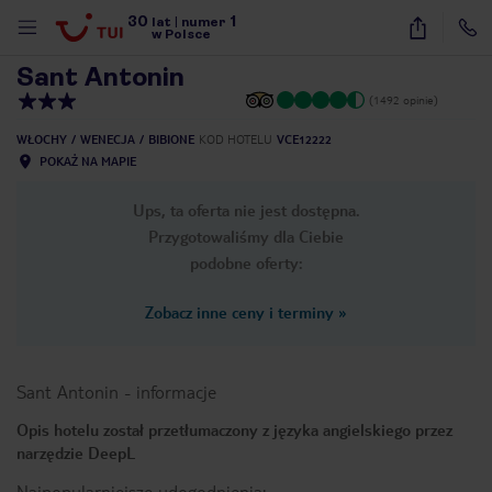
30
1
1
/
25
lat
|
numer
w Polsce
Sant Antonin
(1492 opinie)
WŁOCHY
WENECJA
BIBIONE
KOD HOTELU
VCE12222
POKAŻ NA MAPIE
Ups, ta oferta nie jest dostępna.
Przygotowaliśmy dla Ciebie
podobne oferty:
Zobacz inne ceny i terminy
»
Sant Antonin
-
informacje
Opis hotelu został przetłumaczony z języka angielskiego przez
narzędzie DeepL
nute
Najpopularniejsze udogodnienia: