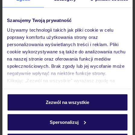
Pokoje
Szanujemy Twoją prywatność
Używamy technologii takich jak pliki cookie w celu
poprawy komfortu użytkowania strony oraz
Wyżywienie
personalizowania wyświetlanych treści i reklam. Pliki
cookie wykorzystywane są także do analizowania ruchu
na naszej stronie oraz oferowania funkcji mediów
Atrakcje
społecznościowych. Brak zgody lub jej wycofanie może
negatywnie wpłynąć na niektóre funkcje strony.
Klikając „Zezwól na wszystkie” wyrażasz zgodę na
Ważne informacje
umieszczenie wszystkich plików cookie. Możesz jednak
personalizować swój wybór wchodząc w zakładkę
„Szczegóły”
Zezwól na wszystkie
Szczegółowe informacje o plikach cookie znajdziesz
Często zadawane pytania
w
polityce plików cookies
oraz
polityce prywatności
.
Spersonalizuj
Jak zmienić uczestników/osobę zgłaszającą?
Czy w Hotelu będzie przedstawiciel TUI?