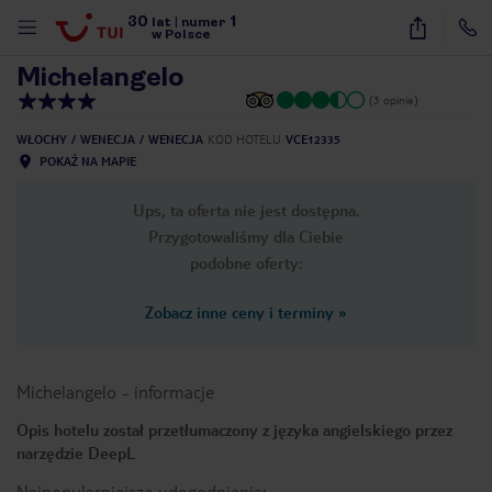
30
1
1
/
40
lat
|
numer
w Polsce
Michelangelo
(3 opinie)
WŁOCHY
WENECJA
WENECJA
KOD HOTELU
VCE12335
POKAŻ NA MAPIE
Ups, ta oferta nie jest dostępna.
Przygotowaliśmy dla Ciebie
podobne oferty:
Zobacz inne ceny i terminy
»
Michelangelo
-
informacje
Opis hotelu został przetłumaczony z języka angielskiego przez
narzędzie DeepL
nute
Najpopularniejsze udogodnienia: