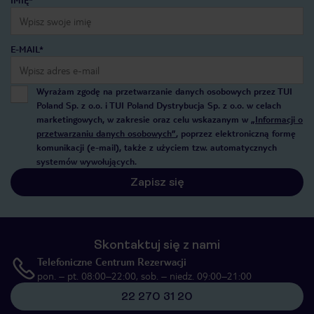
IMIĘ*
E-MAIL*
Wyrażam zgodę na przetwarzanie danych osobowych przez TUI
Poland Sp. z o.o. i TUI Poland Dystrybucja Sp. z o.o. w celach
marketingowych, w zakresie oraz celu wskazanym w
„Informacji o
przetwarzaniu danych osobowych”
, poprzez elektroniczną formę
komunikacji (e-mail), także z użyciem tzw. automatycznych
systemów wywołujących.
Zapisz się
Skontaktuj się z nami
Telefoniczne Centrum Rezerwacji
pon. – pt. 08:00–22:00, sob. – niedz. 09:00–21:00
22 270 31 20