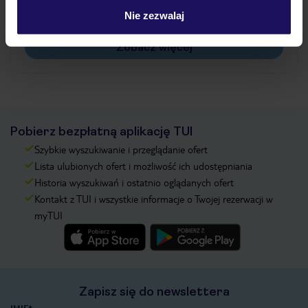
Na jakiej podstawie i gdzie otrzymam karty
Nie zezwalaj
pokładowe/bilety lotnicze?
Zobacz więcej
Pobierz bezpłatną aplikację TUI
Szybkie wyszukiwanie i przeglądanie ofert
Lista ulubionych ofert i możliwość ich udostępniania
Historia wyszukiwań i ostatnio oglądanych ofert
Kontakt z TUI i wszystkie informacje o Twojej rezerwacji w
myTUI
Zapisz się do newslettera