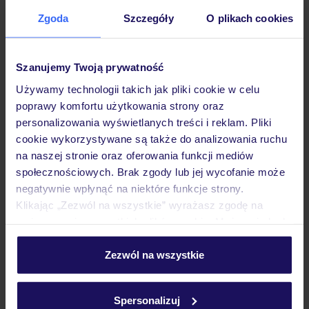
Zgoda
Szczegóły
O plikach cookies
Opinie
Szanujemy Twoją prywatność
Pokoje
Używamy technologii takich jak pliki cookie w celu
poprawy komfortu użytkowania strony oraz
personalizowania wyświetlanych treści i reklam. Pliki
Wyżywienie
cookie wykorzystywane są także do analizowania ruchu
na naszej stronie oraz oferowania funkcji mediów
społecznościowych. Brak zgody lub jej wycofanie może
negatywnie wpłynąć na niektóre funkcje strony.
Atrakcje
Klikając „Zezwól na wszystkie” wyrażasz zgodę na
umieszczenie wszystkich plików cookie. Możesz jednak
personalizować swój wybór wchodząc w zakładkę
Ważne informacje
„Szczegóły”
Zezwól na wszystkie
Szczegółowe informacje o plikach cookie znajdziesz
w
polityce plików cookies
oraz
polityce prywatności
.
Spersonalizuj
Często zadawane pytania