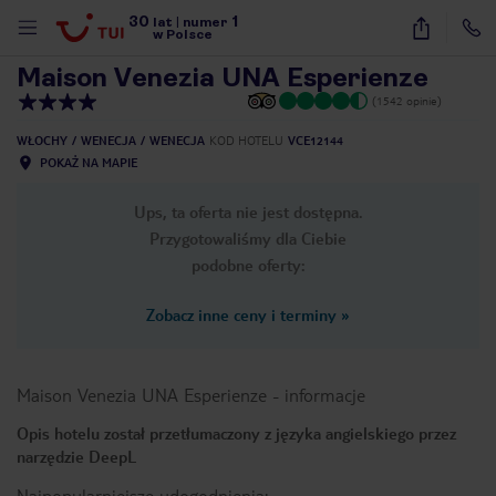
30
1
1
/
4
lat
|
numer
w Polsce
Maison Venezia UNA Esperienze
(1542 opinie)
WŁOCHY
WENECJA
WENECJA
KOD HOTELU
VCE12144
POKAŻ NA MAPIE
Ups, ta oferta nie jest dostępna.
Przygotowaliśmy dla Ciebie
podobne oferty:
Zobacz inne ceny i terminy
»
Maison Venezia UNA Esperienze
-
informacje
Opis hotelu został przetłumaczony z języka angielskiego przez
narzędzie DeepL
nute
Najpopularniejsze udogodnienia: