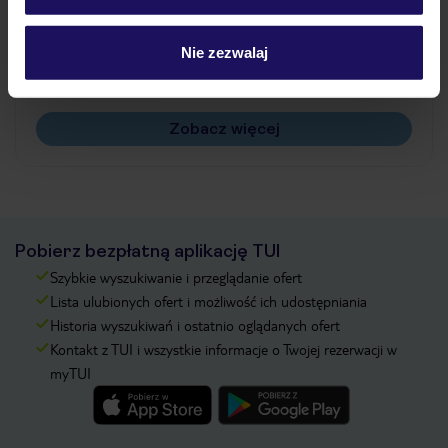
Jak zmienić uczestników/osobę zgłaszającą?
Czy w Hotelu będzie przedstawiciel TUI?
Nie zezwalaj
Na jakiej podstawie i gdzie otrzymam karty
pokładowe/bilety lotnicze?
Zobacz więcej
Pobierz bezpłatną aplikację TUI
Szybkie wyszukiwanie i przeglądanie ofert
Lista ulubionych ofert i możliwość ich udostępniania
Historia wyszukiwań i ostatnio oglądanych ofert
Kontakt z TUI i wszystkie informacje o Twojej rezerwacji w
myTUI