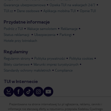
Gwarancja ubezpieczeniowa
Opieka TUI na wakacjach 24/7
TUI.cz
Dane osobowe
Aplikacja mobilna TUI
Opinie TUI
Przydatne informacje
Podróż z TUI
Wakacje samolotem
Reklamacje
Status reklamacji
Ubezpieczenia
Parkingi
Hotele przy lotniskach
Regulaminy
Regulamin strony
Polityka prywatności
Polityka cookies
Bilety czarterowe
Warunki imprez turystycznych
Standardy ochrony małoletnich
Compliance
TUI w Internecie
Prezentowane na stronie internetowej tui.pl ogłoszenia, reklamy, cenniki i
informacje nie stanowią oferty w rozumieniu przepisów Kodeksu Cywilnego.