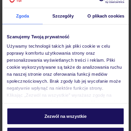
Hotel
Zgoda
Szczegóły
O plikach cookies
Opinie
Szanujemy Twoją prywatność
Używamy technologii takich jak pliki cookie w celu
poprawy komfortu użytkowania strony oraz
Pokoje
personalizowania wyświetlanych treści i reklam. Pliki
cookie wykorzystywane są także do analizowania ruchu
na naszej stronie oraz oferowania funkcji mediów
Wyżywienie
społecznościowych. Brak zgody lub jej wycofanie może
negatywnie wpłynąć na niektóre funkcje strony.
Klikając „Zezwól na wszystkie” wyrażasz zgodę na
Atrakcje
umieszczenie wszystkich plików cookie. Możesz jednak
personalizować swój wybór wchodząc w zakładkę
„Szczegóły”
Zezwól na wszystkie
Ważne informacje
Szczegółowe informacje o plikach cookie znajdziesz
w
polityce plików cookies
oraz
polityce prywatności
.