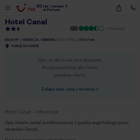
30
1
1
/
15
lat
|
numer
w Polsce
Hotel Canal
(1784 opinie)
WŁOCHY
WENECJA
BIBIONE
KOD HOTELU
VCE12108
POKAŻ NA MAPIE
Ups, ta oferta nie jest dostępna.
Przygotowaliśmy dla Ciebie
podobne oferty:
Zobacz inne ceny i terminy
»
Hotel Canal
-
informacje
Opis hotelu został przetłumaczony z języka angielskiego przez
narzędzie DeepL
nute
Najpopularniejsze udogodnienia: