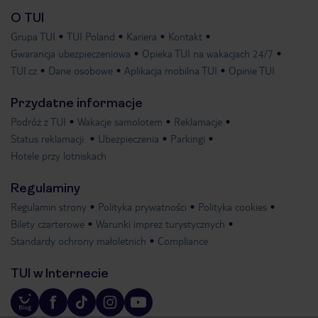
O TUI
Grupa TUI
TUI Poland
Kariera
Kontakt
Gwarancja ubezpieczeniowa
Opieka TUI na wakacjach 24/7
TUI.cz
Dane osobowe
Aplikacja mobilna TUI
Opinie TUI
Przydatne informacje
Podróż z TUI
Wakacje samolotem
Reklamacje
Status reklamacji
Ubezpieczenia
Parkingi
Hotele przy lotniskach
Regulaminy
Regulamin strony
Polityka prywatności
Polityka cookies
Bilety czarterowe
Warunki imprez turystycznych
Standardy ochrony małoletnich
Compliance
TUI w Internecie