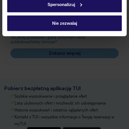
Spersonalizuj
Często zadawane pytania
Jak zmienić uczestników/osobę zgłaszającą?
Nie zezwalaj
Czy w Hotelu będzie przedstawiciel TUI?
Na jakiej podstawie i gdzie otrzymam karty
pokładowe/bilety lotnicze?
Zobacz więcej
Pobierz bezpłatną aplikację TUI
Szybkie wyszukiwanie i przeglądanie ofert
Lista ulubionych ofert i możliwość ich udostępniania
Historia wyszukiwań i ostatnio oglądanych ofert
Kontakt z TUI i wszystkie informacje o Twojej rezerwacji w
myTUI