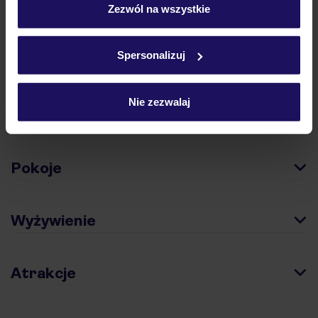
„Szczegóły”
Zezwól na wszystkie
Szczegółowe informacje o plikach cookie znajdziesz
w
polityce plików cookies
oraz
polityce prywatności
.
Spersonalizuj
Hotel
Nie zezwalaj
Opinie
Pokoje
Wyżywienie
Atrakcje