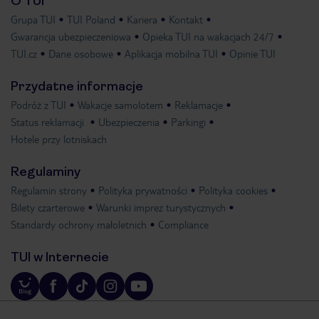
O TUI
Grupa TUI
TUI Poland
Kariera
Kontakt
Gwarancja ubezpieczeniowa
Opieka TUI na wakacjach 24/7
TUI.cz
Dane osobowe
Aplikacja mobilna TUI
Opinie TUI
Przydatne informacje
Podróż z TUI
Wakacje samolotem
Reklamacje
Status reklamacji
Ubezpieczenia
Parkingi
Hotele przy lotniskach
Regulaminy
Regulamin strony
Polityka prywatności
Polityka cookies
Bilety czarterowe
Warunki imprez turystycznych
Standardy ochrony małoletnich
Compliance
TUI w Internecie