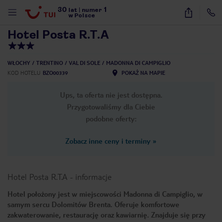
30
1
1
/
10
lat
|
numer
w Polsce
Hotel Posta R.T.A
WŁOCHY
TRENTINO
VAL DI SOLE
MADONNA DI CAMPIGLIO
KOD HOTELU
BZO00339
POKAŻ NA MAPIE
Ups, ta oferta nie jest dostępna.
Przygotowaliśmy dla Ciebie
podobne oferty:
Zobacz inne ceny i terminy
»
Hotel Posta R.T.A
-
informacje
Hotel położony jest w miejscowości Madonna di Campiglio, w
samym sercu Dolomitów Brenta. Oferuje komfortowe
nute
zakwaterowanie, restaurację oraz kawiarnię. Znajduje się przy