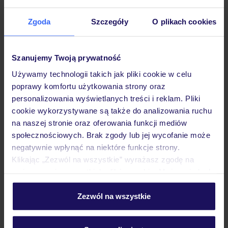
Dane Mondial Assistance
Zgoda
Szczegóły
O plikach cookies
Sprawdź szczegóły
wariantów ochrony »
Szanujemy Twoją prywatność
Używamy technologii takich jak pliki cookie w celu
poprawy komfortu użytkowania strony oraz
personalizowania wyświetlanych treści i reklam. Pliki
Dlaczego warto wybrać TUI?
cookie wykorzystywane są także do analizowania ruchu
na naszej stronie oraz oferowania funkcji mediów
społecznościowych. Brak zgody lub jej wycofanie może
negatywnie wpłynąć na niektóre funkcje strony.
Lider niskich cen
Największe biuro
30 lat w P
Klikając „Zezwól na wszystkie” wyrażasz zgodę na
podróży w Polsce
umieszczenie wszystkich plików cookie. Możesz jednak
personalizować swój wybór wchodząc w zakładkę
„Szczegóły”
Zezwól na wszystkie
Szczegółowe informacje o plikach cookie znajdziesz
w
polityce plików cookies
oraz
polityce prywatności
.