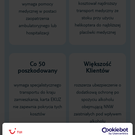
kosztował najdroższy
wymaga pomocy
transport medyczny ze
medycznej w postaci
stoku przy użyciu
zaopatrzenia
helikoptera do najbliższej
ambulatoryjnego lub
placówki medycznej
hospitalizacji
Co 50
Większość
poszkodowany
Klientów
wymaga specjalistycznego
rozszerza ubezpieczenie o
transportu do kraju
dodatkową ochronę po
zamieszkania, karta EKUZ
spożyciu alkoholu
nie zapewnia pokrycia tych
obejmującą NNW
kosztów
zaistniałych pod wpływem
alkoholu