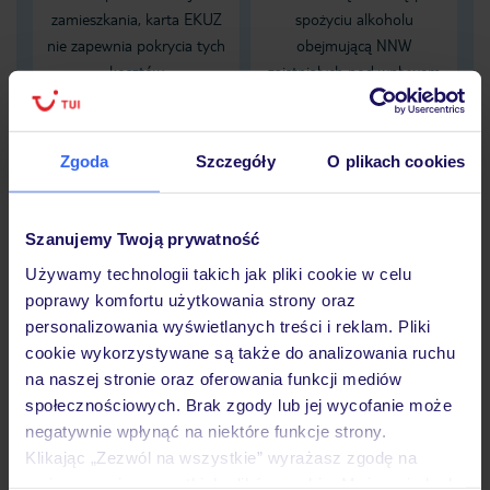
zamieszkania, karta EKUZ
spożyciu alkoholu
nie zapewnia pokrycia tych
obejmującą NNW
kosztów
zaistniałych pod wpływem
alkoholu
Zgoda
Szczegóły
O plikach cookies
Dane Mondial Assistance
Sprawdź szczegóły
Szanujemy Twoją prywatność
wariantów ochrony »
Używamy technologii takich jak pliki cookie w celu
poprawy komfortu użytkowania strony oraz
personalizowania wyświetlanych treści i reklam. Pliki
cookie wykorzystywane są także do analizowania ruchu
Dlaczego warto wybrać TUI?
na naszej stronie oraz oferowania funkcji mediów
społecznościowych. Brak zgody lub jej wycofanie może
negatywnie wpłynąć na niektóre funkcje strony.
Klikając „Zezwól na wszystkie” wyrażasz zgodę na
umieszczenie wszystkich plików cookie. Możesz jednak