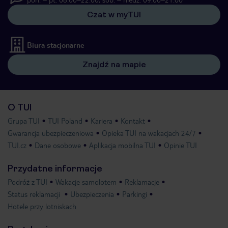
Czat w myTUI
Biura stacjonarne
Znajdź na mapie
O TUI
Grupa TUI
TUI Poland
Kariera
Kontakt
Gwarancja ubezpieczeniowa
Opieka TUI na wakacjach 24/7
TUI.cz
Dane osobowe
Aplikacja mobilna TUI
Opinie TUI
Przydatne informacje
Podróż z TUI
Wakacje samolotem
Reklamacje
Status reklamacji
Ubezpieczenia
Parkingi
Hotele przy lotniskach