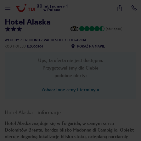
30
1
1
/
10
lat
|
numer
w Polsce
Hotel Alaska
(569 opinii)
WŁOCHY
TRENTINO
VAL DI SOLE
FOLGARIDA
KOD HOTELU
BZO00304
POKAŻ NA MAPIE
Ups, ta oferta nie jest dostępna.
Przygotowaliśmy dla Ciebie
podobne oferty:
Zobacz inne ceny i terminy
»
Hotel Alaska
-
informacje
Hotel Alaska znajduje się w Folgarida, w samym sercu
Dolomitów Brenta, bardzo blisko Madonna di Campiglio. Obiekt
nute
oferuje dogodną lokalizację blisko stoku, ocieplaną narciarnię