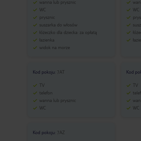
wanna lub prysznic
wann
WC
WC
prysznic
prys
suszarka do włosów
sus
łóżeczko dla dziecka: za opłatą
łóże
łazienka
łazi
widok na morze
Kod pokoju
:
7AT
Kod po
TV
TV
telefon
tele
wanna lub prysznic
wann
WC
WC
Kod pokoju
:
7AZ