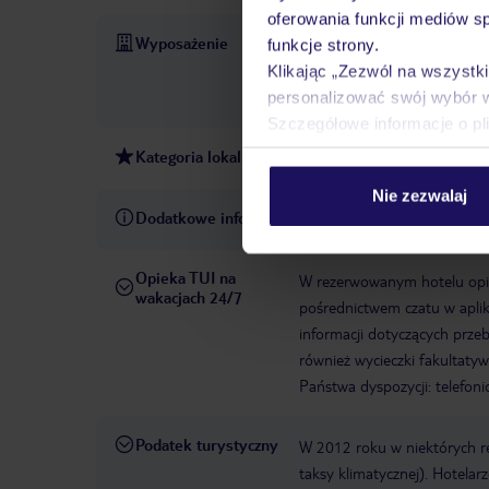
oferowania funkcji mediów s
Wyposażenie
Parking
Zameldowanie od:
funkcje strony.
bezpłatnie
WLAN/WiFi w ho
Klikając „Zezwól na wszystk
service
łączna liczba pokoi:
personalizować swój wybór 
Szczegółowe informacje o pl
Kategoria lokalna
4 gwiazdki
Nie zezwalaj
Dodatkowe informacje
Rezydencja Baia de Bahas
Opieka TUI na
W rezerwowanym hotelu opiek
wakacjach 24/7
pośrednictwem czatu w aplik
informacji dotyczących prze
również wycieczki fakultaty
Państwa dyspozycji: telefon
Podatek turystyczny
W 2012 roku w niektórych 
taksy klimatycznej). Hotelar