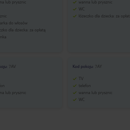
a lub prysznic
wanna lub prysznic
WC
znic
łóżeczko dla dziecka: za opła
zarka do włosów
czko dla dziecka: za opłatą
enka
koju
:
7AV
Kod pokoju
:
7AY
TV
fon
telefon
a lub prysznic
wanna lub prysznic
WC