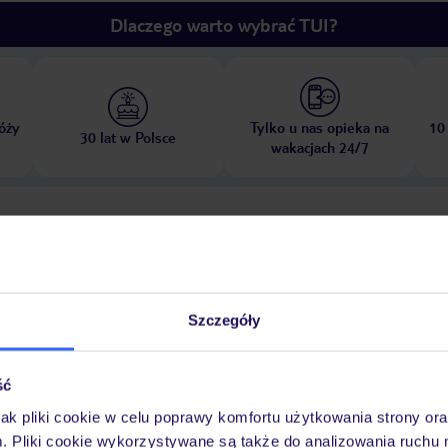
Dlaczego warto wybrać TUI?
óży
Tylko u nas opieka na
10
30 lat w Polsce
wakacjach 24/7
Pokoje
Wyżywienie
Atrakcje
Ważne i
Szczegóły
ść
jak pliki cookie w celu poprawy komfortu użytkowania strony or
asaże
m. Pliki cookie wykorzystywane są także do analizowania ruchu 