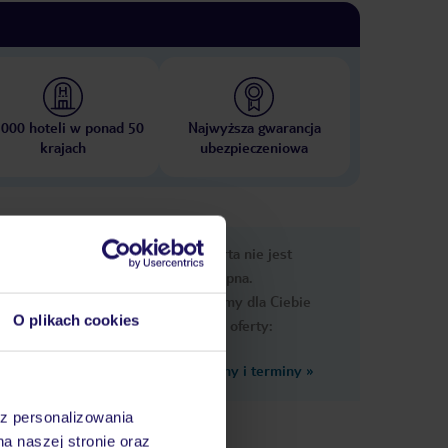
 000 hoteli w ponad 50
Najwyższa gwarancja
krajach
ubezpieczeniowa
nformacje
Ups, ta oferta nie jest
dostępna.
Przygotowaliśmy dla Ciebie
O plikach cookies
podobne oferty:
Zobacz inne ceny i terminy
»
az personalizowania
na naszej stronie oraz