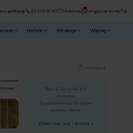
erz aplikację
22 270 31 20
Ulubione
Zaloguj się do myTUI
erunki
Hotele
Atrakcje
Więcej
Udostępnij
nformacje
Ups, ta oferta nie jest
1
/
39
dostępna.
Next slide
Przygotowaliśmy dla Ciebie
podobne oferty:
Zobacz inne ceny i terminy
»