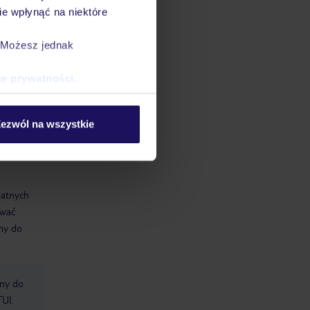
e wpłynąć na niektóre
. Możesz jednak
ce prywatności
.
ezwól na wszystkie
datnych
ować
śmy do
bny do
TUI.