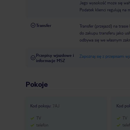
Jego wysokość może się waha
Podatek klienci regulują na 
Transfer
Transfer (przejazd) na trasi
do zakupu transferu jako us
odbywa się we własnym zak
Przepisy wjazdowe i
Zapoznaj się z przepisami w
informacje MSZ
Pokoje
Kod pokoju
:
7AJ
Kod po
TV
TV
telefon
tele