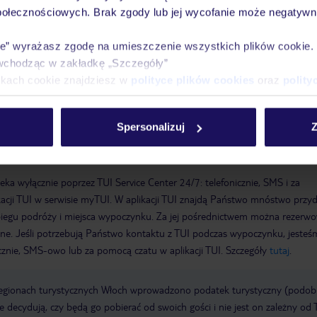
połecznościowych. Brak zgody lub jej wycofanie może negatywni
 17:00:00
Wymeldowanie do: 10:00:00
Garaż: za opłatą
Ogród:
telu: bezpłatnie
Mini market
Zwierzęta domowe: za opłatą
room
ie” wyrażasz zgodę na umieszczenie wszystkich plików cookie
 50
metody płatności: EC Maestro, Mastercard, Visa
wchodząc w zakładkę „Szczegóły”
ikach cookie znajdziesz w
polityce plików cookies
oraz
polity
Spersonalizuj
Z
a wyłącznie poprzez TUI Service Center 24/7: telefonicznie, SMS i za
acji TUI w serwisie myTUI. W aplikacji TUI znajdą Państwo mnóstwo przy
biegu podróży i miejsca wypoczynku. Za jej pośrednictwem można rezerw
wne. Jeśli potrzebują Państwo kontaktu z TUI podczas wypoczynku, jeste
icznie, SMS-owo lub za pomocą czatu w aplikacji TUI. Szczegóły
tutaj
.
regionach turystycznych Włoch wprowadzono podatek turystyczny (podo
ze decydują, czy będą go pobierać od swoich gości i nie jest on zależny od 