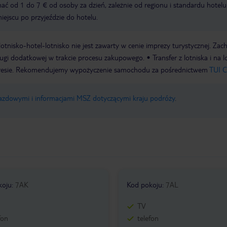
ć od 1 do 7 € od osoby za dzień, zależnie od regionu i standardu hotelu
miejscu po przyjeździe do hotelu.
e lotnisko-hotel-lotnisko nie jest zawarty w cenie imprezy turystycznej. Za
ługi dodatkowej w trakcie procesu zakupowego.
Transfer z lotniska i na 
resie. Rekomendujemy wypożyczenie samochodu za pośrednictwem
TUI C
jazdowymi i informacjami MSZ dotyczącymi kraju podróży
.
koju
:
7AK
Kod pokoju
:
7AL
TV
fon
telefon