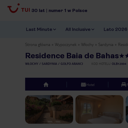
30
lat
|
numer
1
w Polsce
Last Minute
All Inclusive
Lato 2026
Strona główna
Wypoczynek
Włochy
Sardynia
Resid
Residence Baia de Bahas
WŁOCHY
SARDYNIA
GOLFO ARANCI
KOD HOTELU
OLB12004
Hotel
top
Previous slide