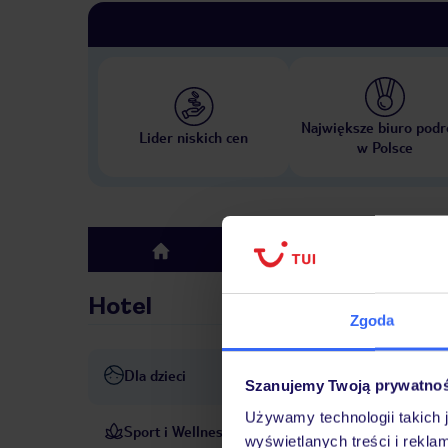
Największe biuro podr
Lider niskich cen
w Polsce
Hotel
top
Hotel
Zgoda
Dla dzieci
Kids Club
Plac zabaw
Szanujemy Twoją prywatno
Używamy technologii takich 
Sport i Wellness
Wypożyczalnia rowerów
M
wyświetlanych treści i rekla