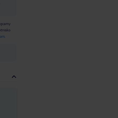
.
chęcamy
lotnisko
ars.