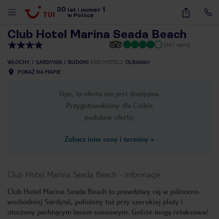
30
1
1
/
26
lat
|
numer
w Polsce
Club Hotel Marina Seada Beach
(667 opinii)
WŁOCHY
SARDYNIA
BUDONI
KOD HOTELU
OLB36007
POKAŻ NA MAPIE
Ups, ta oferta nie jest dostępna.
Przygotowaliśmy dla Ciebie
podobne oferty:
Zobacz inne ceny i terminy
»
Club Hotel Marina Seada Beach
-
informacje
Club Hotel Marina Seada Beach to prawdziwy raj w północno-
wschodniej Sardynii, położony tuż przy szerokiej plaży i
nute
otoczony pachnącym lasem sosnowym. Goście mogą relaksować