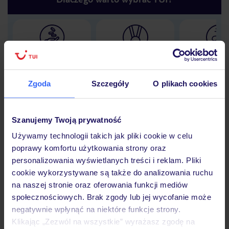
Lider niskich cen
Największe biuro
30 lat w P
podróży w Polsce
Zgoda
Szczegóły
O plikach cookies
Szanujemy Twoją prywatność
Hotel
Używamy technologii takich jak pliki cookie w celu
poprawy komfortu użytkowania strony oraz
personalizowania wyświetlanych treści i reklam. Pliki
Opinie
cookie wykorzystywane są także do analizowania ruchu
na naszej stronie oraz oferowania funkcji mediów
społecznościowych. Brak zgody lub jej wycofanie może
Pokoje
negatywnie wpłynąć na niektóre funkcje strony.
Klikając „Zezwól na wszystkie” wyrażasz zgodę na