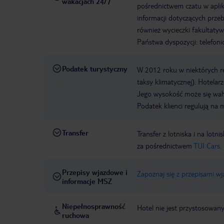
wakacjach 24/7
pośrednictwem czatu w aplik
informacji dotyczących prze
również wycieczki fakultaty
Państwa dyspozycji: telefon
Podatek turystyczny
W 2012 roku w niektórych 
taksy klimatycznej). Hotelar
Jego wysokość może się waha
Podatek klienci regulują na 
Transfer
Transfer z lotniska i na l
za pośrednictwem
TUI Cars.
Przepisy wjazdowe i
Zapoznaj się z przepisami w
informacje MSZ
Niepełnosprawność
Hotel nie jest przystosowan
ruchowa