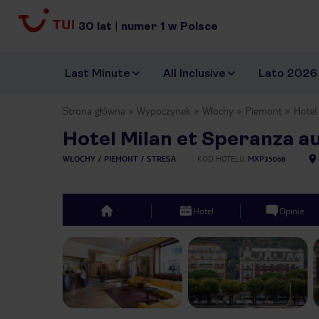
30
lat
|
numer
1
w Polsce
Last Minute
All Inclusive
Lato 2026
Strona główna
Wypoczynek
Włochy
Piemont
Hotel
Hotel Milan et Speranza a
WŁOCHY
PIEMONT
STRESA
KOD HOTELU
MXP35068
Hotel
Opinie
top
Previous slide