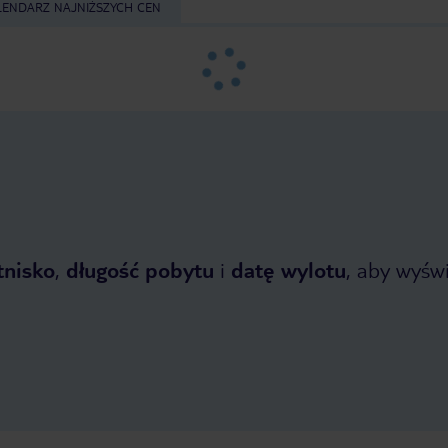
LENDARZ NAJNIŻSZYCH CEN
tnisko
,
długość pobytu
i
datę wylotu
, aby wyświe