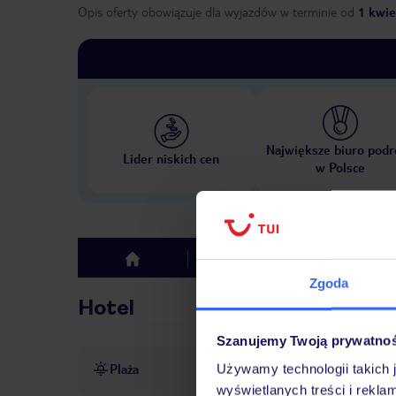
Opis oferty obowiązuje dla wyjazdów w terminie
od
1 kwie
Największe biuro podr
Lider niskich cen
w Polsce
Hotel
Opinie
top
Zgoda
Hotel
Szanujemy Twoją prywatno
Plaża
Używamy technologii takich 
ok. 150 m od plaży
wyświetlanych treści i rekla