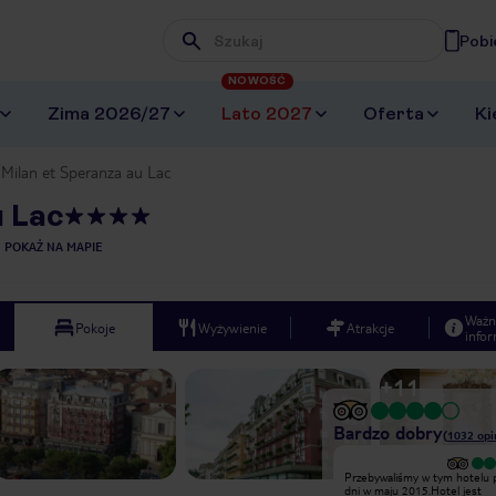
Pobi
Wpisz frazę, której szukasz
NOWOŚĆ
Zima 2026/27
Lato 2027
Oferta
Ki
 Milan et Speranza au Lac
u Lac
POKAŻ NA MAPIE
Ważn
Pokoje
Wyżywienie
Atrakcje
infor
+
11
Bardzo dobry
(
1032
opi
Przebywaliśmy w tym hotelu przez 4
Przebywaliśmy w tym hotelu 
dni w maju 2015.Hotel jest
dni w maju 2015.Hotel jest