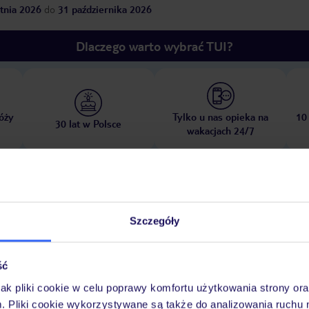
tnia 2026
do
31 października 2026
Dlaczego warto wybrać TUI?
óży
Tylko u nas opieka na
10
30 lat w Polsce
wakacjach 24/7
Ważn
Pokoje
Wyżywienie
Atrakcje
infor
Szczegóły
ść
jak pliki cookie w celu poprawy komfortu użytkowania strony or
m. Pliki cookie wykorzystywane są także do analizowania ruchu 