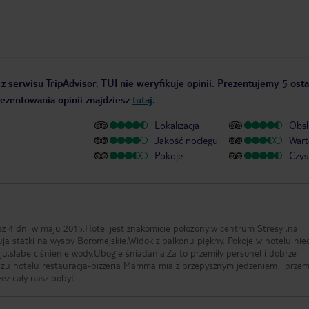
z serwisu TripAdvisor. TUI nie weryfikuje opinii. Prezentujemy 5 osta
rezentowania opinii znajdziesz
tutaj
.
Lokalizacja
Obsł
Jakość noclegu
Wart
Pokoje
Czys
z 4 dni w maju 2015.Hotel jest znakomicie położony,w centrum Stresy ,na
sują statki na wyspy Boromejskie.Widok z balkonu piękny. Pokoje w hotelu nie
ju,słabe ciśnienie wody.Ubogie śniadania.Za to przemiły personel i dobrze
racja-pizzeria Mamma mia z przepysznym jedzeniem i przemiłą
ez cały nasz pobyt.