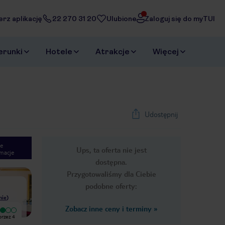
erz aplikację
22 270 31 20
Ulubione
Zaloguj się do myTUI
erunki
Hotele
Atrakcje
Więcej
Udostępnij
e
Ups, ta oferta nie jest
macje
1
/
17
dostępna.
Next slide
Przygotowaliśmy dla Ciebie
podobne oferty:
nie
)
Zobacz inne ceny i terminy
»
przez 4
Przebywaliśmy w tym hotelu przez 4
dni w maju 2015.Hotel jest