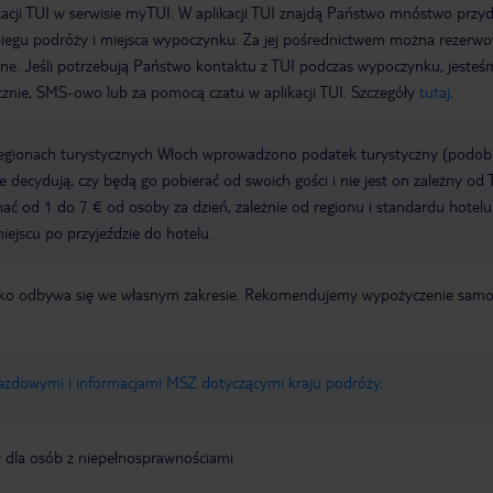
acji TUI w serwisie myTUI. W aplikacji TUI znajdą Państwo mnóstwo przy
biegu podróży i miejsca wypoczynku. Za jej pośrednictwem można rezerw
wne. Jeśli potrzebują Państwo kontaktu z TUI podczas wypoczynku, jeste
icznie, SMS-owo lub za pomocą czatu w aplikacji TUI. Szczegóły
tutaj
.
regionach turystycznych Włoch wprowadzono podatek turystyczny (podo
ze decydują, czy będą go pobierać od swoich gości i nie jest on zależny od 
ć od 1 do 7 € od osoby za dzień, zależnie od regionu i standardu hotelu
miejscu po przyjeździe do hotelu.
otnisko odbywa się we własnym zakresie. Rekomendujemy wypożyczenie sa
jazdowymi i informacjami MSZ dotyczącymi kraju podróży
.
y dla osób z niepełnosprawnościami