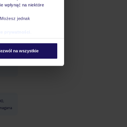
e wpłynąć na niektóre
. Możesz jednak
h: w
ień ok.
ce prywatności
.
ezwól na wszystkie
00,
ymagana