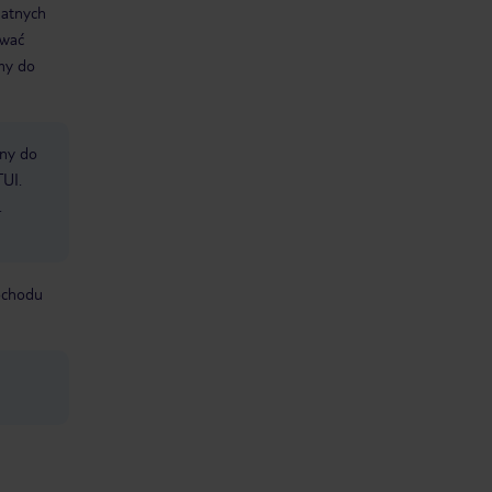
datnych
ować
śmy do
bny do
TUI.
.
mochodu