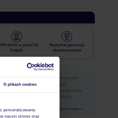
 000 hoteli w ponad 50
Najwyższa gwarancja
krajach
ubezpieczeniowa
e
Ups, ta oferta nie jest
macje
dostępna.
O plikach cookies
Przygotowaliśmy dla Ciebie
podobne oferty:
Zobacz inne ceny i terminy
»
az personalizowania
na naszej stronie oraz