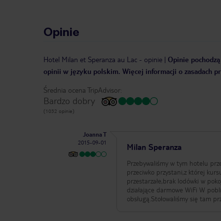
Opinie
Hotel Milan et Speranza au Lac
-
opinie
|
Opinie pochodzą 
opinii w języku polskim. Więcej informacji o zasadach p
Średnia ocena TripAdvisor:
Bardzo dobry
(1032 opinie)
Joanna T
2015-09-01
Milan Speranza
Przebywaliśmy w tym hotelu prze
przeciwko przystani,z której kur
przestarzałe,brak lodówki w poko
działające darmowe WiFi W pobliżu hotelu restau
obsługą.Stołowaliśmy się tam prz