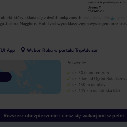
znakomicie położony,w centrum
znakomicie położony,w centr
Stresy ,na przeciwko przystani,z
Stresy ,na przeciwko przystani
Joanna T
Joanna T
której kursują statki na wyspy
której kursują statki na wyspy
2015-09-01
2015-09-01
Boromejskie.Widok z balkonu piękny.
Boromejskie.Widok z balkonu 
Pokoje w hotelu nieco
Pokoje w hotelu nieco
 obiekt który składa się z dwóch połączonych budynków. Położony w 
przestarzałe,brak lodówki w
przestarzałe,brak lodówki w
pokoju,słabe ciśnienie wody.Ubogie
pokoju,słabe ciśnienie wody.
gu Jeziora Maggiore. Hotel zachwyca klasycznym wystrojem oraz tros
śniadania.Za to przemiły personel i
śniadania.Za to przemiły perso
dobrze działające darmowe WiFi W
dobrze działające darmowe W
pobliżu hotelu restauracja-pizzeria
pobliżu hotelu restauracja-piz
Mamma mia z przepysznym
Mamma mia z przepysznym
jedzeniem i przemiłą
jedzeniem i przemiłą
obsługą.Stołowaliśmy się tam przez
obsługą.Stołowaliśmy się tam 
cały nasz pobyt.
cały nasz pobyt.
TUI App
Wybór Roku w portalu TripAdvisor
Położenie:
ok. 50 m od centrum
ok. 3 km od Ogród Botaniczny 
ok. 150 m od plaży
ok. 135 km od lotniska BGY
Rozszerz ubezpieczenie i ciesz się wakacjami w pełni