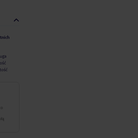
tnich
uga
ość
tość
co