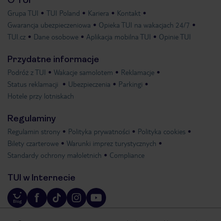
O TUI
Grupa TUI
TUI Poland
Kariera
Kontakt
Gwarancja ubezpieczeniowa
Opieka TUI na wakacjach 24/7
TUI.cz
Dane osobowe
Aplikacja mobilna TUI
Opinie TUI
Przydatne informacje
Podróż z TUI
Wakacje samolotem
Reklamacje
Status reklamacji
Ubezpieczenia
Parkingi
Hotele przy lotniskach
Regulaminy
Regulamin strony
Polityka prywatności
Polityka cookies
Bilety czarterowe
Warunki imprez turystycznych
Standardy ochrony małoletnich
Compliance
TUI w Internecie