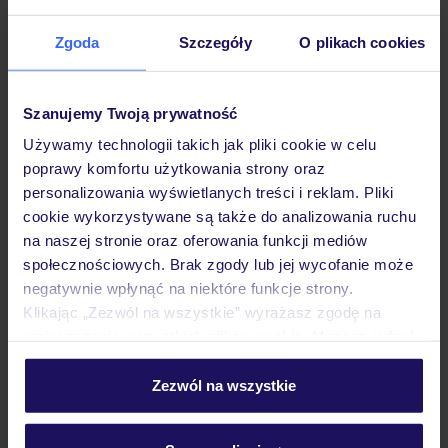
Zgoda
Szczegóły
O plikach cookies
Hotel
Szanujemy Twoją prywatność
Używamy technologii takich jak pliki cookie w celu
Pokoje
poprawy komfortu użytkowania strony oraz
personalizowania wyświetlanych treści i reklam. Pliki
cookie wykorzystywane są także do analizowania ruchu
Wyżywienie
na naszej stronie oraz oferowania funkcji mediów
społecznościowych. Brak zgody lub jej wycofanie może
negatywnie wpłynąć na niektóre funkcje strony.
Atrakcje
Klikając „Zezwól na wszystkie” wyrażasz zgodę na
umieszczenie wszystkich plików cookie. Możesz jednak
personalizować swój wybór wchodząc w zakładkę
Ważne informacje
„Szczegóły”
Zezwól na wszystkie
Szczegółowe informacje o plikach cookie znajdziesz
w
polityce plików cookies
oraz
polityce prywatności
.