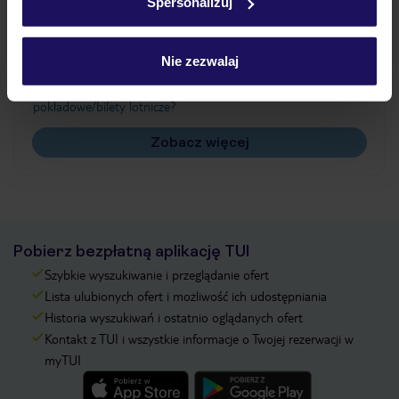
Spersonalizuj
Często zadawane pytania
Jak zmienić uczestników/osobę zgłaszającą?
Nie zezwalaj
Czy w Hotelu będzie przedstawiciel TUI?
Na jakiej podstawie i gdzie otrzymam karty
pokładowe/bilety lotnicze?
Zobacz więcej
Pobierz bezpłatną aplikację TUI
Szybkie wyszukiwanie i przeglądanie ofert
Lista ulubionych ofert i możliwość ich udostępniania
Historia wyszukiwań i ostatnio oglądanych ofert
Kontakt z TUI i wszystkie informacje o Twojej rezerwacji w
myTUI