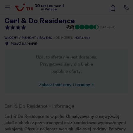
30
1
1
/
20
lat
|
numer
w Polsce
Carl & Do Residence
(147 opinii)
WŁOCHY
PIEMONT
BAVENO
KOD HOTELU
MXP37056
POKAŻ NA MAPIE
Ups, ta oferta nie jest dostępna.
Przygotowaliśmy dla Ciebie
podobne oferty:
Zobacz inne ceny i terminy
»
Carl & Do Residence
-
informacje
Carl & Do Residence to w pełni klimatyzowany o najwyższej
jakości obiekt z przestronnymi oraz komfortowo wyposażonymi
nute
pokojami. Oferuje najlepsze warunki dla całej rodziny. Położony