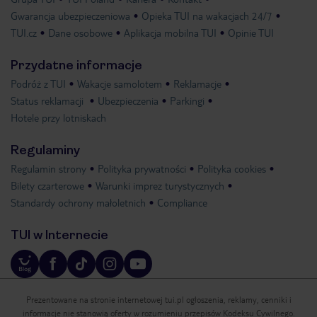
Gwarancja ubezpieczeniowa
Opieka TUI na wakacjach 24/7
TUI.cz
Dane osobowe
Aplikacja mobilna TUI
Opinie TUI
Przydatne informacje
Podróż z TUI
Wakacje samolotem
Reklamacje
Status reklamacji
Ubezpieczenia
Parkingi
Hotele przy lotniskach
Regulaminy
Regulamin strony
Polityka prywatności
Polityka cookies
Bilety czarterowe
Warunki imprez turystycznych
Standardy ochrony małoletnich
Compliance
TUI w Internecie
Prezentowane na stronie internetowej tui.pl ogłoszenia, reklamy, cenniki i
informacje nie stanowią oferty w rozumieniu przepisów Kodeksu Cywilnego.