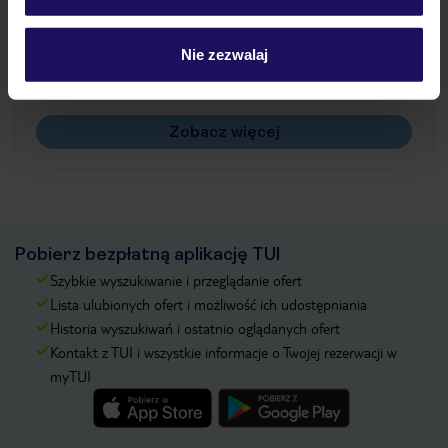
Jak zmienić uczestników/osobę zgłaszającą?
Czy w Hotelu będzie przedstawiciel TUI?
Nie zezwalaj
Na jakiej podstawie i gdzie otrzymam karty
pokładowe/bilety lotnicze?
Zobacz więcej
Pobierz bezpłatną aplikację TUI
Szybkie wyszukiwanie i przeglądanie ofert
Lista ulubionych ofert i możliwość ich udostępniania
Historia wyszukiwań i ostatnio oglądanych ofert
Kontakt z TUI i wszystkie informacje o Twojej rezerwacji w
myTUI