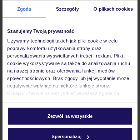
Zgoda
Szczegóły
O plikach cookies
Hotel
Szanujemy Twoją prywatność
Pokoje
Używamy technologii takich jak pliki cookie w celu
poprawy komfortu użytkowania strony oraz
personalizowania wyświetlanych treści i reklam. Pliki
cookie wykorzystywane są także do analizowania ruchu
Wyżywienie
na naszej stronie oraz oferowania funkcji mediów
społecznościowych. Brak zgody lub jej wycofanie może
negatywnie wpłynąć na niektóre funkcje strony.
Atrakcje
Klikając „Zezwól na wszystkie” wyrażasz zgodę na
umieszczenie wszystkich plików cookie. Możesz jednak
personalizować swój wybór wchodząc w zakładkę
Ważne informacje
„Szczegóły”
Zezwól na wszystkie
Szczegółowe informacje o plikach cookie znajdziesz
w
polityce plików cookies
oraz
polityce prywatności
.
Spersonalizuj
Często zadawane pytania