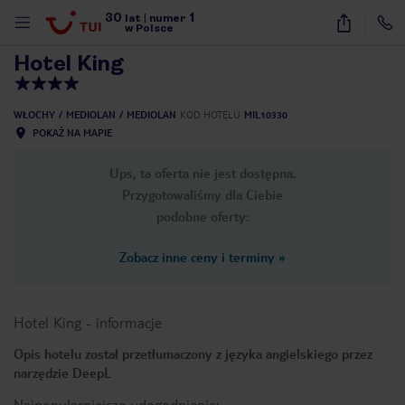
30
1
1
/
29
lat
|
numer
w Polsce
Hotel King
WŁOCHY
MEDIOLAN
MEDIOLAN
KOD HOTELU
MIL10330
POKAŻ NA MAPIE
Ups, ta oferta nie jest dostępna.
Przygotowaliśmy dla Ciebie
podobne oferty:
Zobacz inne ceny i terminy
»
Hotel King
-
informacje
Opis hotelu został przetłumaczony z języka angielskiego przez
narzędzie DeepL
nute
Najpopularniejsze udogodnienia: