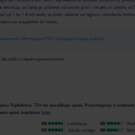
ze decydują, czy będą go pobierać od swoich gości i nie jest on zależny od 
ć od 1 do 7 € od osoby za dzień, zależnie od regionu i standardu hotelu
miejscu po przyjeździe do hotelu.
jazdowymi i informacjami MSZ dotyczącymi kraju podróży
.
y dla osób z niepełnosprawnościami
wisu TripAdvisor. TUI nie weryfikuje opinii. Prezentujemy 5 ostatnich
nia opinii znajdziesz
tutaj
.
Lokalizacja
Obsł
Jakość noclegu
Wart