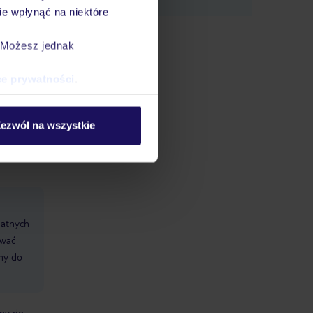
e wpłynąć na niektóre
. Możesz jednak
nd:
ieci,
ce prywatności
.
ezwól na wszystkie
datnych
ować
śmy do
bny do