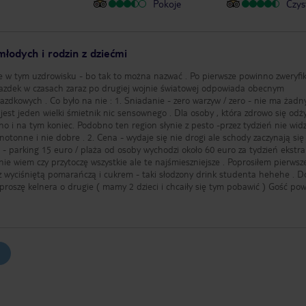
Pokoje
Czys
 młodych i rodzin z dziećmi
iazdek w czasach zaraz po drugiej wojnie światowej odpowiada obecnym
 warzyw / zero - nie ma żadnych
jest jeden wielki śmietnik nic sensownego . Dla osoby , która zdrowo się odż
i no i na tym koniec. Podobno ten region słynie z pesto -przez tydzień nie wid
aje się nie drogi ale schody zaczynają się jak
- parking 15 euro / plaża od osoby wychodzi około 60 euro za tydzień ekstra . 
nie wiem czy przytoczę wszystkie ale te najśmieszniejsze . Poprosiłem pierwsz
 wyciśniętą pomarańczą i cukrem - taki słodzony drink studenta hehehe . Do
proszę kelnera o drugie ( mamy 2 dzieci i chcaiły się tym pobawić ) Gość pow
do drinkoów i jak zamówie drinka to dostanę mieszadełko . Drink był okreopny
 - skończyło sie było tylko z
sta o 23:00 a tam już wszystko zamknięte - i tak było codziennie / 23 szlus . R
 sprzedali orzeszki - to mi goście oświadczyli , że nic nie sprzedadzą pomimo
 restauracji dostępne codziennie przez 90 minut od 19.30 do 21 :) 4. Obiady -
ak w 4 gwiazdkowym hotelu wygląda jedzenie - raz na obiad dostałem jajko s
ę . Masakra - jedzenie było tragiczne . Zawsze wychodziłem z założenia , że cz
zi zjeść kolację - tutaj też mi raz zwrócono uwagę, że przyszedłem niestosow