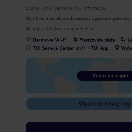
Loano Hotel Garden Lido
-
informacje
Opis hotelu został przetłumaczony z języka angielskieg
Najpopularniejsze udogodnienia:
Darmowe Wi-Fi
Piaszczysta plaża
Le
TUI Service Center 24/7 + TUI App
Wybó
Pokaż na mapie
Wyznacz trasę doj