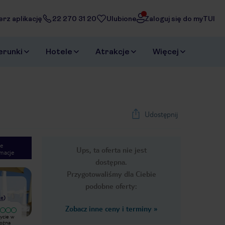
erz aplikację
22 270 31 20
Ulubione
Zaloguj się do myTUI
erunki
Hotele
Atrakcje
Więcej
Udostępnij
e
Ups, ta oferta nie jest
macje
1
/
25
dostępna.
Next slide
Przygotowaliśmy dla Ciebie
podobne oferty:
ie
)
Zobacz inne ceny i terminy
»
Witam Jestem świeżo po pobycie w
można
tym uzdrowisku - bo tak to można