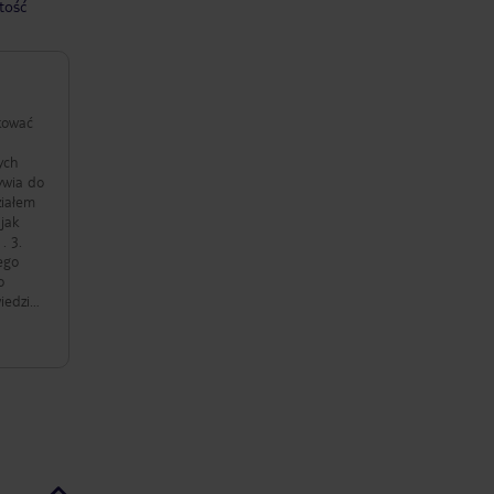
tość
ywia do
ziałem
3.
ego
iedział
 i nie
az
 tego ,
adzone
łowiek
nie