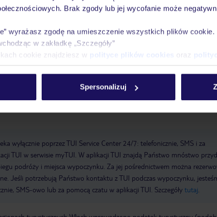
połecznościowych. Brak zgody lub jej wycofanie może negatywni
meldowanie do: 10:00:00
Sala konferencyjna
Garaż
Ogród:
ie” wyrażasz zgodę na umieszczenie wszystkich plików cookie
WLAN/WiFi w hotelu
Winda
Liczba sal konferencyjnych: 1
Liczba wi
wchodząc w zakładkę „Szczegóły”
m service
taras słoneczny
łączna liczba pokoi: 70
baseny:basen dla dz
ikach cookie znajdziesz w
polityce plików cookies
oraz
polity
 basenie, leżaki przy basenie
formy płatności: Mastercard, Visa
Spersonalizuj
Z
a wyłącznie poprzez TUI Service Center 24/7: telefonicznie, SMS i za
acji TUI w serwisie myTUI. W aplikacji TUI znajdą Państwo mnóstwo przy
biegu podróży i miejsca wypoczynku. Za jej pośrednictwem można rezerw
wne. Jeśli potrzebują Państwo kontaktu z TUI podczas wypoczynku, jeste
icznie, SMS-owo lub za pomocą czatu w aplikacji TUI. Szczegóły
tutaj
.
regionach turystycznych Włoch wprowadzono podatek turystyczny (podo