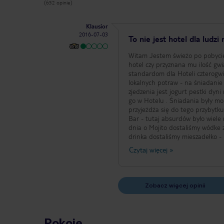
(652 opinie)
Klausior
2016-07-03
To nie jest hotel dla ludzi
Witam Jestem świeżo po pobycie w tym uzdrowisku - bo tak to można nazwać . Po pierwsze powinno zweryfikować
hotel czy przyznana mu ilość gw
standardom dla Hoteli czterogwiazdkowych . Co było na nie : 1. Sniadanie - zero
lokalnych potraw - na śniadanie 
zjedzenia jest jogurt pestki dyn
go w Hotelu . Śniadania były monotonne i nie dobre . 2. Cena - wyd
przyjeżdża się do tego przybytku 
Bar - tutaj absurdów było wiele 
dnia o Mojito dostaliśmy wódke z
drinka dostaliśmy mieszadełko - 
, że mieszadełka to on ma tylko 
Czytaj więcej
»
miałem zamiaru truć sie tym dziadostwem . Następnego dnia przyszedłem po piwo lane
butelki ok . Raz wróciliśmy z mia
poprosiłem na recepecji , żeby mi
że mają ale nie mogą . Bar miał ale , że nie działał to nie ma orzeszków i już . Dodatkowo nie można w barze
Zobacz więcej opinii
zamówić butelki wina bo jest wino w
to była masakra - mam zdjęcie j
z frytkami - taką więzienną porcj
ubiera się we Włoszech jak schod
Pokoje