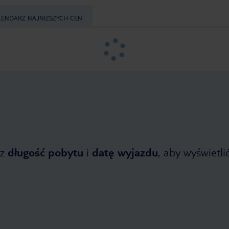
reszta gości hotelowych to osoby
reszta gości hotelowych to o
70+ więc nie rzucali się na nie jak
70+ więc nie rzucali się na nie
LENDARZ NAJNIŻSZYCH CEN
szczerbaty na ser . Ogólnie
szczerbaty na ser . Ogólnie
odradzam jak jedziesz z rodziną . Jak
odradzam jak jedziesz z rodzin
jesteś w podeszłym wieku Niemcem
jesteś w podeszłym wieku N
, któremu wyjazd sponsoruje rząd jak
, któremu wyjazd sponsoruje r
najbardziej polecam - jeździcie tam
najbardziej polecam - jeździci
chłopaki i bawcie się dobrze ( trochę
chłopaki i bawcie się dobrze (
współczuje bo ten sobotnie
współczuje bo ten sobotnie
wieczorem ze śpiewającą Włoszką był
wieczorem ze śpiewającą Włos
mizerny no ale cóż Angela M płaci
mizerny no ale cóż Angela M p
więc miłego pobytu :) )
więc miłego pobytu :) )
z
długość pobytu
i
datę wyjazdu
, aby wyświetlić