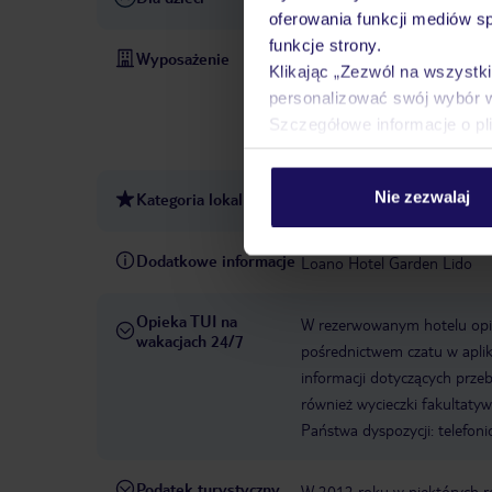
oferowania funkcji mediów s
funkcje strony.
Wyposażenie
Recepcja 24h
Parking
Wy
Klikając „Zezwól na wszystk
bezpłatnie
Sejf hotelowy
personalizować swój wybór 
2
zwierzęta domowe
roo
Szczegółowe informacje o pl
basen odkryty, parasole przy
Nie zezwalaj
Kategoria lokalna
4 gwiazdki
Dodatkowe informacje
Loano Hotel Garden Lido
Opieka TUI na
W rezerwowanym hotelu opiek
wakacjach 24/7
pośrednictwem czatu w aplik
informacji dotyczących prze
również wycieczki fakultaty
Państwa dyspozycji: telefon
Podatek turystyczny
W 2012 roku w niektórych 