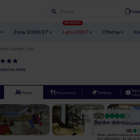
Pobi
Wpisz frazę, której szukasz
NOWOŚĆ
Zima 2026/27
Lato 2027
Oferta
Ki
Hotel Garden Lido
POKAŻ NA MAPIE
Ważn
Pokoje
Wyżywienie
Atrakcje
infor
+
19
Bardzo dobry
(
652
opin
Witam Jestem świeżo po pobycie w
Witam Jestem świeżo po pobycie w
tym uzdrowisku - bo tak to można
tym uzdrowisku - bo tak to 