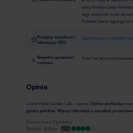
taksy klimatycznej). Hotelar
Jego wysokość może się waha
Podatek klienci regulują na 
Przepisy wjazdowe i
Zapoznaj się z przepisami w
informacje MSZ
Niepełnosprawność
Hotel nie jest przystosowan
ruchowa
Opinie
Loano Hotel Garden Lido
-
opinie
|
Opinie pochodzą z ser
języku polskim. Więcej informacji o zasadach prezentowa
Średnia ocena TripAdvisor:
Bardzo dobry