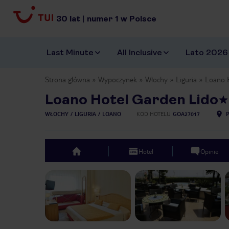
30
lat
|
numer
1
w Polsce
Last Minute
All Inclusive
Lato 2026
Strona główna
Wypoczynek
Włochy
Liguria
Loano 
Loano Hotel Garden Lido
WŁOCHY
LIGURIA
LOANO
KOD HOTELU
GOA27017
Hotel
Opinie
top
Previous slide