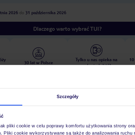
tnia 2026
do
31 października 2026
Dlaczego warto wybrać TUI?
óży
Tylko u nas opieka na
10
30 lat w Polsce
wakacjach 24/7
Ważn
Szczegóły
Pokoje
Wyżywienie
Atrakcje
infor
ść
jak pliki cookie w celu poprawy komfortu użytkowania strony or
m. Pliki cookie wykorzystywane są także do analizowania ruchu 
w
pokój zabaw