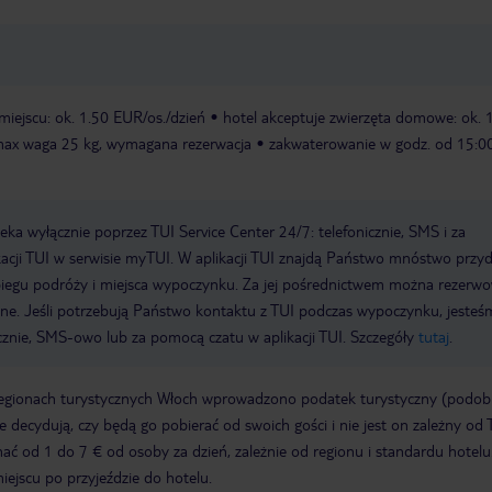
miejscu: ok. 1.50 EUR/os./dzień
hotel akceptuje zwierzęta domowe: ok. 
 max waga 25 kg, wymagana rezerwacja
zakwaterowanie w godz. od 15:00
a wyłącznie poprzez TUI Service Center 24/7: telefonicznie, SMS i za
acji TUI w serwisie myTUI. W aplikacji TUI znajdą Państwo mnóstwo przy
biegu podróży i miejsca wypoczynku. Za jej pośrednictwem można rezerw
wne. Jeśli potrzebują Państwo kontaktu z TUI podczas wypoczynku, jeste
icznie, SMS-owo lub za pomocą czatu w aplikacji TUI. Szczegóły
tutaj
.
regionach turystycznych Włoch wprowadzono podatek turystyczny (podo
ze decydują, czy będą go pobierać od swoich gości i nie jest on zależny od 
ć od 1 do 7 € od osoby za dzień, zależnie od regionu i standardu hotelu
miejscu po przyjeździe do hotelu.