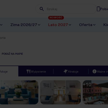
Pobi
Wpisz frazę, której szukasz
NOWOŚĆ
Zima 2026/27
Lato 2027
Oferta
Ki
oria
POKAŻ NA MAPIE
Pokoje
Wyżywienie
Atrakcje
Ważne i
+
10