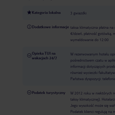
Kategoria lokalna
3 gwiazdki
Dodatkowe informacje
taksa klimatyczna płatna na 
€/dzień, płatność gotówką,
wymeldowanie do 12:00
Opieka TUI na
W rezerwowanym hotelu opiek
wakacjach 24/7
pośrednictwem czatu w aplik
informacji dotyczących prze
również wycieczki fakultaty
Państwa dyspozycji: telefon
Podatek turystyczny
W 2012 roku w niektórych 
taksy klimatycznej). Hotelar
Jego wysokość może się waha
Podatek klienci regulują na 