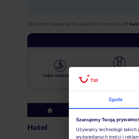
Opis oferty obowiązuje dla wyjazdów w terminie
od
1 kwie
Największe biuro podr
Lider niskich cen
w Polsce
Zgoda
Hotel
top
Szanujemy Twoją prywatno
Hotel
Używamy technologii takich 
wyświetlanych treści i rekla