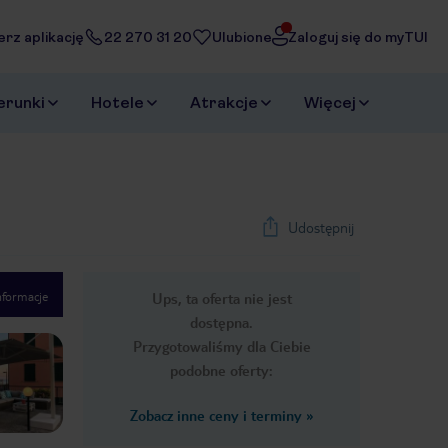
erz aplikację
22 270 31 20
Ulubione
Zaloguj się do myTUI
erunki
Hotele
Atrakcje
Więcej
Udostępnij
nformacje
Ups, ta oferta nie jest
1
/
16
dostępna.
Next slide
Przygotowaliśmy dla Ciebie
podobne oferty:
Zobacz inne ceny i terminy
»