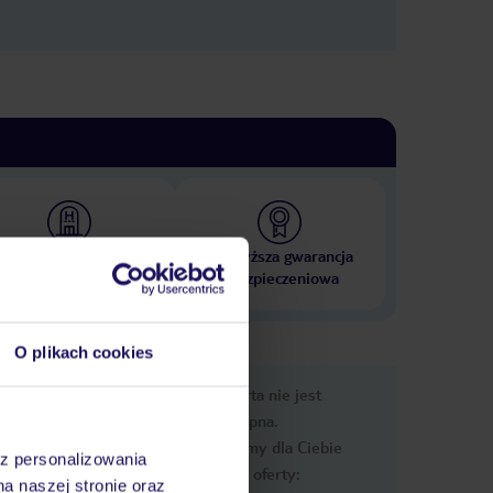
 000 hoteli w ponad 50
Najwyższa gwarancja
krajach
ubezpieczeniowa
O plikach cookies
nformacje
Ups, ta oferta nie jest
dostępna.
Przygotowaliśmy dla Ciebie
az personalizowania
podobne oferty:
na naszej stronie oraz