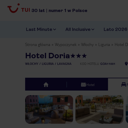
30
lat
|
numer
1
w Polsce
Last Minute
All Inclusive
Lato 2026
Strona główna
Wypoczynek
Włochy
Liguria
Hotel D
Hotel Doria
WŁOCHY
LIGURIA
LAVAGNA
KOD HOTELU
GOA11001
Hotel
top
Previous slide