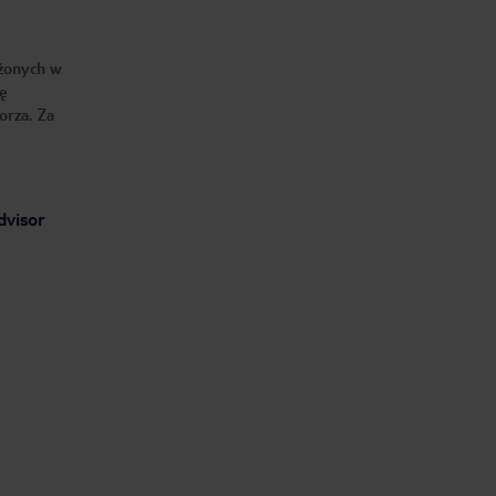
ażonych w
ię
orza. Za
dvisor