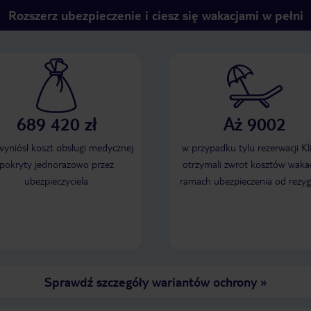
Rozszerz ubezpieczenie i ciesz się wakacjami w pełni
689 420 zł
Aż 9002
 wyniósł koszt obsługi medycznej
w przypadku tylu rezerwacji Kl
pokryty jednorazowo przez
otrzymali zwrot kosztów wakac
ubezpieczyciela
ramach ubezpieczenia od rezyg
Sprawdź szczegóły wariantów ochrony
»