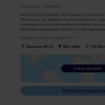
Hotel Doria
-
informacje
Hotel Doria to wyjątkowy obiekt położony nieopodal p
klimatyzację, sejf, lodówkę oraz prywatną łazienkę. Z
doskonałą kuchnią, dzięki hotelowej restauracji Doria s
dodatkową opłatą możesz skorzystać z relaksującego ma
Najpopularniejsze udogodnienia:
Darmowe Wi-Fi
Dla rodzin
TUI Ser
Pokaż na mapie
Wyznacz trasę doj