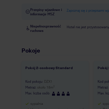
Przepisy wjazdowe i
Zapoznaj się z przepisami w
informacje MSZ
Niepełnosprawność
Hotel nie jest przystosowan
ruchowa
Pokoje
Pokój 2-osobowy Standard
Pokój
1 /
6
1 /
Kod pokoju
:
DZX1
Kod po
2
Metraż
:
około
18
m
Metraż
Max. liczba osób
:
Max. li
sypialnia
sypi