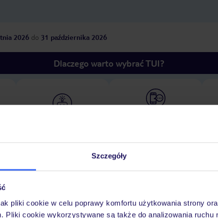
tnia 2026
do
31 października 2026
Dlaczego warto wybrać TUI?
óży
Tylko u nas opieka na
10
30 lat w Polsce
wakacjach 24/7
Szczegóły
Pokoje
Wyżywienie
Atrakcje
Ważne i
ść
jak pliki cookie w celu poprawy komfortu użytkowania strony or
m. Pliki cookie wykorzystywane są także do analizowania ruchu 