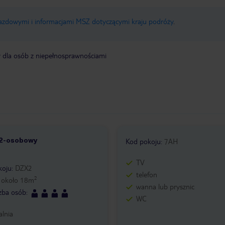
jazdowymi i informacjami MSZ dotyczącymi kraju podróży
.
y dla osób z niepełnosprawnościami
 2-osobowy
5
Kod pokoju
:
7AH
TV
koju
:
DZX2
telefon
2
:
około
18
m
wanna lub prysznic
czba osób
:
WC
alnia