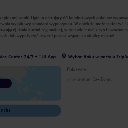
rzepięknej zatoki Tigullio oferujący 60 komfortowych pokojów wypos
apewnia wyjątkowy standard wypoczynku. W obiekcie możesz cieszyć s
erwującej dania kuchni regionalnej, w tym wiele dań z ryb i owoców m
sażu lub wypożyczyć rower i poznać wspaniałą okolicę miasta!
vice Center 24/7 + TUI App
Wybór Roku w portalu TripA
Położenie:
w centrum Cavi Borgo
azdu