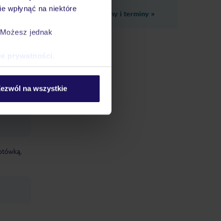
e wpłynąć na niektóre
Zobacz inne ceny i terminy
»
alecane
. Możesz jednak
telu lub
ce prywatności
.
ja
ezwól na wszystkie
gotówką,