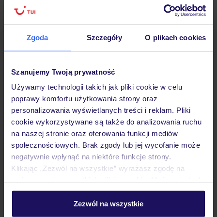
Lider niskich cen
Największe biuro
30 lat w P
podróży w Polsce
Zgoda
Szczegóły
O plikach cookies
Szanujemy Twoją prywatność
Hotel
Używamy technologii takich jak pliki cookie w celu
poprawy komfortu użytkowania strony oraz
Pokoje
personalizowania wyświetlanych treści i reklam. Pliki
cookie wykorzystywane są także do analizowania ruchu
na naszej stronie oraz oferowania funkcji mediów
społecznościowych. Brak zgody lub jej wycofanie może
Wyżywienie
negatywnie wpłynąć na niektóre funkcje strony.
Klikając „Zezwól na wszystkie” wyrażasz zgodę na
umieszczenie wszystkich plików cookie. Możesz jednak
Atrakcje
personalizować swój wybór wchodząc w zakładkę
„Szczegóły”
Zezwól na wszystkie
Szczegółowe informacje o plikach cookie znajdziesz