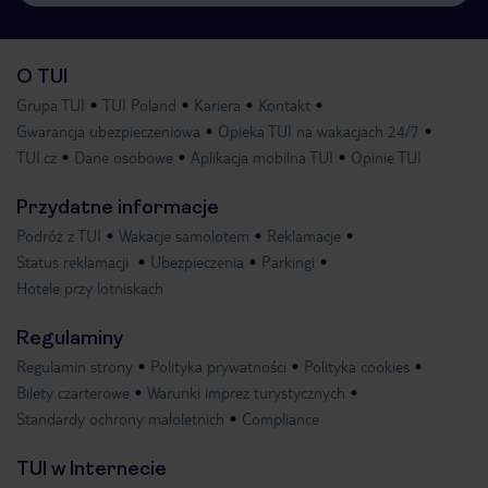
O TUI
Grupa TUI
TUI Poland
Kariera
Kontakt
Gwarancja ubezpieczeniowa
Opieka TUI na wakacjach 24/7
TUI.cz
Dane osobowe
Aplikacja mobilna TUI
Opinie TUI
Przydatne informacje
Podróż z TUI
Wakacje samolotem
Reklamacje
Status reklamacji
Ubezpieczenia
Parkingi
Hotele przy lotniskach
Regulaminy
Regulamin strony
Polityka prywatności
Polityka cookies
Bilety czarterowe
Warunki imprez turystycznych
Standardy ochrony małoletnich
Compliance
TUI w Internecie