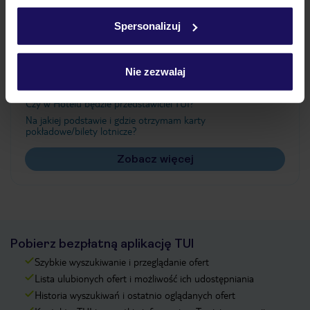
Ważne informacje
w
polityce plików cookies
oraz
polityce prywatności
.
Spersonalizuj
Często zadawane pytania
Nie zezwalaj
Jak zmienić uczestników/osobę zgłaszającą?
Czy w Hotelu będzie przedstawiciel TUI?
Na jakiej podstawie i gdzie otrzymam karty
pokładowe/bilety lotnicze?
Zobacz więcej
Pobierz bezpłatną aplikację TUI
Szybkie wyszukiwanie i przeglądanie ofert
Lista ulubionych ofert i możliwość ich udostępniania
Historia wyszukiwań i ostatnio oglądanych ofert