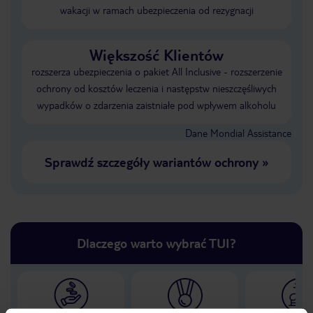
wakacji w ramach ubezpieczenia od rezygnacji
Większość Klientów
rozszerza ubezpieczenia o pakiet All Inclusive - rozszerzenie
ochrony od kosztów leczenia i następstw nieszczęśliwych
wypadków o zdarzenia zaistniałe pod wpływem alkoholu
Dane Mondial Assistance
Sprawdź szczegóły wariantów ochrony
»
Dlaczego warto wybrać TUI?