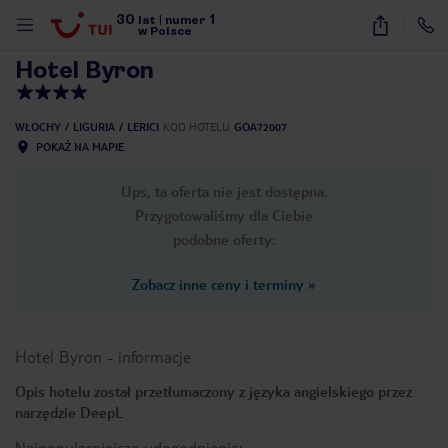
30
1
1
/
13
lat
|
numer
w Polsce
Hotel Byron
WŁOCHY
LIGURIA
LERICI
KOD HOTELU
GOA72007
POKAŻ NA MAPIE
Ups, ta oferta nie jest dostępna.
Przygotowaliśmy dla Ciebie
podobne oferty:
Zobacz inne ceny i terminy
»
Hotel Byron
-
informacje
Opis hotelu został przetłumaczony z języka angielskiego przez
narzędzie DeepL
nute
Najpopularniejsze udogodnienia: