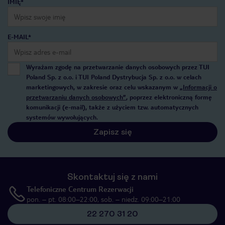
IMIĘ*
E-MAIL*
Wyrażam zgodę na przetwarzanie danych osobowych przez TUI
Poland Sp. z o.o. i TUI Poland Dystrybucja Sp. z o.o. w celach
marketingowych, w zakresie oraz celu wskazanym w
„Informacji o
przetwarzaniu danych osobowych”
, poprzez elektroniczną formę
komunikacji (e-mail), także z użyciem tzw. automatycznych
systemów wywołujących.
Zapisz się
Skontaktuj się z nami
Telefoniczne Centrum Rezerwacji
pon. – pt. 08:00–22:00, sob. – niedz. 09:00–21:00
22 270 31 20