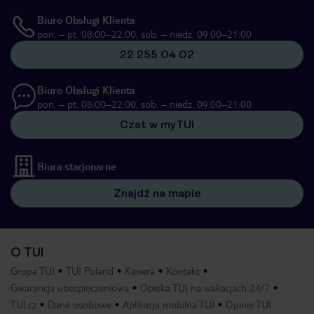
Biuro Obsługi Klienta
pon. – pt. 08:00–22:00, sob. – niedz. 09:00–21:00
22 255 04 02
Biuro Obsługi Klienta
pon. – pt. 08:00–22:00, sob. – niedz. 09:00–21:00
Czat w myTUI
Biura stacjonarne
Znajdź na mapie
O TUI
Grupa TUI
TUI Poland
Kariera
Kontakt
Gwarancja ubezpieczeniowa
Opieka TUI na wakacjach 24/7
TUI.cz
Dane osobowe
Aplikacja mobilna TUI
Opinie TUI