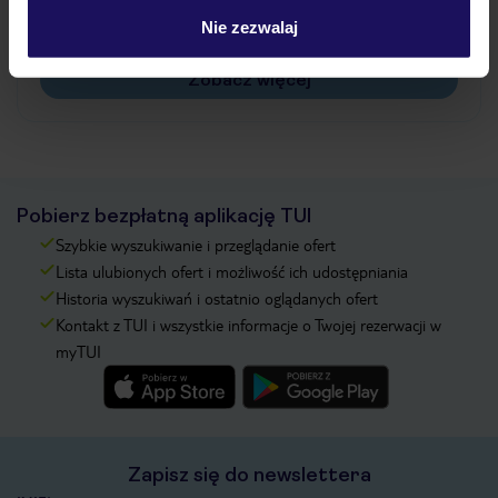
Na jakiej podstawie i gdzie otrzymam karty
Nie zezwalaj
pokładowe/bilety lotnicze?
Zobacz więcej
Pobierz bezpłatną aplikację TUI
Szybkie wyszukiwanie i przeglądanie ofert
Lista ulubionych ofert i możliwość ich udostępniania
Historia wyszukiwań i ostatnio oglądanych ofert
Kontakt z TUI i wszystkie informacje o Twojej rezerwacji w
myTUI
Zapisz się do newslettera