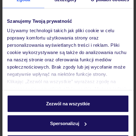
Pokoje
Szanujemy Twoją prywatność
Używamy technologii takich jak pliki cookie w celu
poprawy komfortu użytkowania strony oraz
Wyżywienie
personalizowania wyświetlanych treści i reklam. Pliki
cookie wykorzystywane są także do analizowania ruchu
na naszej stronie oraz oferowania funkcji mediów
Atrakcje
społecznościowych. Brak zgody lub jej wycofanie może
negatywnie wpłynąć na niektóre funkcje strony.
Klikając „Zezwól na wszystkie” wyrażasz zgodę na
Ważne informacje
umieszczenie wszystkich plików cookie. Możesz jednak
personalizować swój wybór wchodząc w zakładkę
„Szczegóły”
Zezwól na wszystkie
Szczegółowe informacje o plikach cookie znajdziesz
Często zadawane pytania
w
polityce plików cookies
oraz
polityce prywatności
.
Spersonalizuj
Jak zmienić uczestników/osobę zgłaszającą?
Czy w Hotelu będzie przedstawiciel TUI?