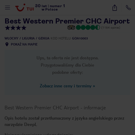
30
1
1
/
40
lat
|
numer
w Polsce
Best Western Premier CHC Airport
(1164 opinie)
WŁOCHY
LIGURIA
GENUA
KOD HOTELU
GOA10003
POKAŻ NA MAPIE
Ups, ta oferta nie jest dostępna.
Przygotowaliśmy dla Ciebie
podobne oferty:
Zobacz inne ceny i terminy
»
Best Western Premier CHC Airport
-
informacje
Opis hotelu został przetłumaczony z języka angielskiego przez
narzędzie DeepL
nute
Najpopularniejsze udogodnienia: