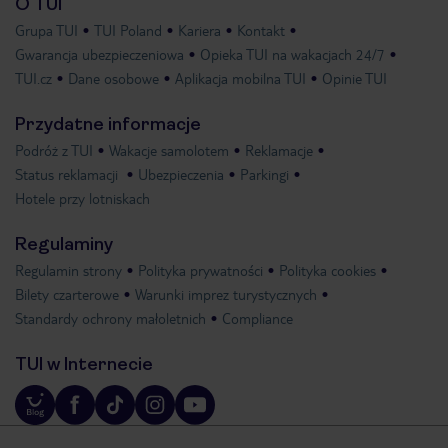
O TUI
Grupa TUI
TUI Poland
Kariera
Kontakt
Gwarancja ubezpieczeniowa
Opieka TUI na wakacjach 24/7
TUI.cz
Dane osobowe
Aplikacja mobilna TUI
Opinie TUI
Przydatne informacje
Podróż z TUI
Wakacje samolotem
Reklamacje
Status reklamacji
Ubezpieczenia
Parkingi
Hotele przy lotniskach
Regulaminy
Regulamin strony
Polityka prywatności
Polityka cookies
Bilety czarterowe
Warunki imprez turystycznych
Standardy ochrony małoletnich
Compliance
TUI w Internecie