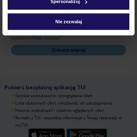
Spersonalizuj
Często zadawane pytania
Jak zmienić uczestników/osobę zgłaszającą?
Nie zezwalaj
Czy w Hotelu będzie przedstawiciel TUI?
Na jakiej podstawie i gdzie otrzymam karty
pokładowe/bilety lotnicze?
Zobacz więcej
Pobierz bezpłatną aplikację TUI
Szybkie wyszukiwanie i przeglądanie ofert
Lista ulubionych ofert i możliwość ich udostępniania
Historia wyszukiwań i ostatnio oglądanych ofert
Kontakt z TUI i wszystkie informacje o Twojej rezerwacji w
myTUI