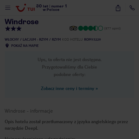
30
1
1
/
35
lat
|
numer
w Polsce
Windrose
(877 opinii)
WŁOCHY
LACJUM - RZYM
RZYM
KOD HOTELU
ROM15229
POKAŻ NA MAPIE
Ups, ta oferta nie jest dostępna.
Przygotowaliśmy dla Ciebie
podobne oferty:
Zobacz inne ceny i terminy
»
Windrose
-
informacje
Opis hotelu został przetłumaczony z języka angielskiego przez
narzędzie DeepL
nute
Najpopularniejsze udogodnienia: