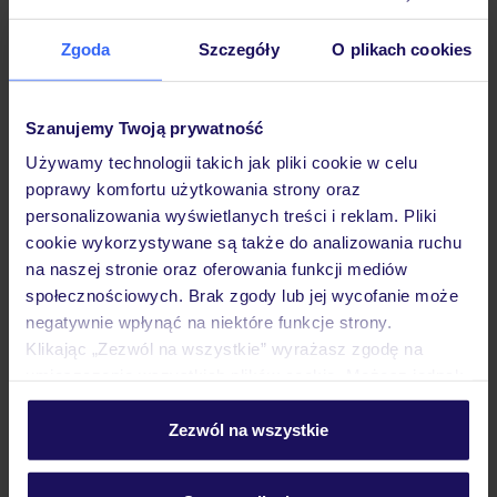
Hotel
Zgoda
Szczegóły
O plikach cookies
Opinie
Szanujemy Twoją prywatność
Używamy technologii takich jak pliki cookie w celu
Pokoje
poprawy komfortu użytkowania strony oraz
personalizowania wyświetlanych treści i reklam. Pliki
cookie wykorzystywane są także do analizowania ruchu
Wyżywienie
na naszej stronie oraz oferowania funkcji mediów
społecznościowych. Brak zgody lub jej wycofanie może
negatywnie wpłynąć na niektóre funkcje strony.
Atrakcje
Klikając „Zezwól na wszystkie” wyrażasz zgodę na
umieszczenie wszystkich plików cookie. Możesz jednak
personalizować swój wybór wchodząc w zakładkę
Ważne informacje
„Szczegóły”
Zezwól na wszystkie
Szczegółowe informacje o plikach cookie znajdziesz
w
polityce plików cookies
oraz
polityce prywatności
.