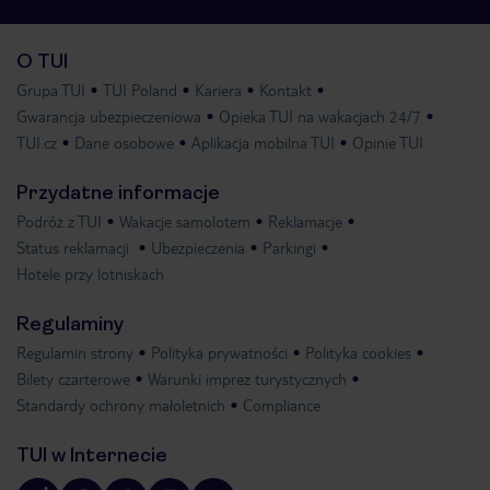
O TUI
Grupa TUI
TUI Poland
Kariera
Kontakt
Gwarancja ubezpieczeniowa
Opieka TUI na wakacjach 24/7
TUI.cz
Dane osobowe
Aplikacja mobilna TUI
Opinie TUI
Przydatne informacje
Podróż z TUI
Wakacje samolotem
Reklamacje
Status reklamacji
Ubezpieczenia
Parkingi
Hotele przy lotniskach
Regulaminy
Regulamin strony
Polityka prywatności
Polityka cookies
Bilety czarterowe
Warunki imprez turystycznych
Standardy ochrony małoletnich
Compliance
TUI w Internecie