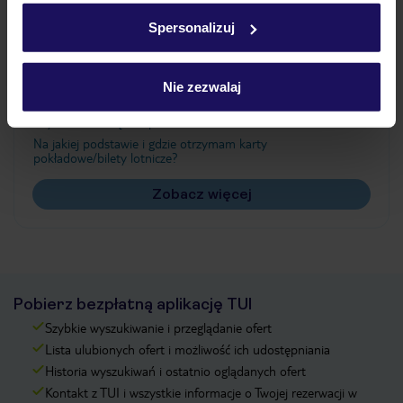
w
polityce plików cookies
oraz
polityce prywatności
.
Spersonalizuj
Często zadawane pytania
Nie zezwalaj
Jak zmienić uczestników/osobę zgłaszającą?
Czy w Hotelu będzie przedstawiciel TUI?
Na jakiej podstawie i gdzie otrzymam karty
pokładowe/bilety lotnicze?
Zobacz więcej
Pobierz bezpłatną aplikację TUI
Szybkie wyszukiwanie i przeglądanie ofert
Lista ulubionych ofert i możliwość ich udostępniania
Historia wyszukiwań i ostatnio oglądanych ofert
Kontakt z TUI i wszystkie informacje o Twojej rezerwacji w