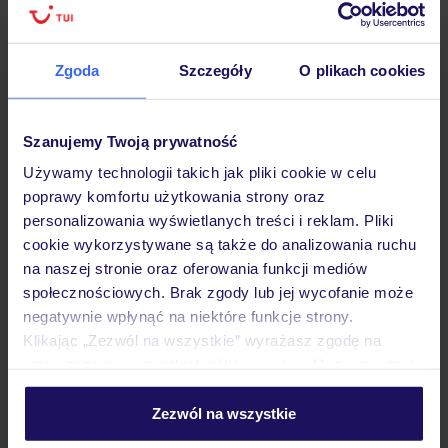
podróży w Polsce
Zgoda
Szczegóły
O plikach cookies
Hotel
Szanujemy Twoją prywatność
Używamy technologii takich jak pliki cookie w celu
poprawy komfortu użytkowania strony oraz
Opinie
personalizowania wyświetlanych treści i reklam. Pliki
cookie wykorzystywane są także do analizowania ruchu
na naszej stronie oraz oferowania funkcji mediów
Wyżywienie
społecznościowych. Brak zgody lub jej wycofanie może
negatywnie wpłynąć na niektóre funkcje strony.
Klikając „Zezwól na wszystkie” wyrażasz zgodę na
Atrakcje
umieszczenie wszystkich plików cookie. Możesz jednak
personalizować swój wybór wchodząc w zakładkę
„Szczegóły”
Zezwól na wszystkie
Ważne informacje
Szczegółowe informacje o plikach cookie znajdziesz