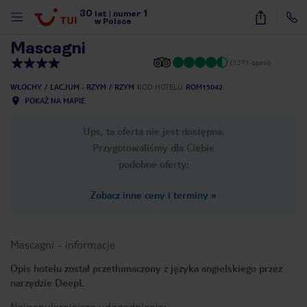
30
1
1
/
14
lat
|
numer
w Polsce
Mascagni
(1271 opinii)
WŁOCHY
LACJUM - RZYM
RZYM
KOD HOTELU
ROM15042
POKAŻ NA MAPIE
Ups, ta oferta nie jest dostępna.
Przygotowaliśmy dla Ciebie
podobne oferty:
Zobacz inne ceny i terminy
»
Mascagni
-
informacje
Opis hotelu został przetłumaczony z języka angielskiego przez
narzędzie DeepL
nute
Najpopularniejsze udogodnienia: