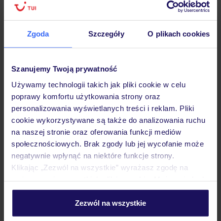
Hotel
Zgoda
Szczegóły
O plikach cookies
Opinie
Szanujemy Twoją prywatność
Używamy technologii takich jak pliki cookie w celu
poprawy komfortu użytkowania strony oraz
Pokoje
personalizowania wyświetlanych treści i reklam. Pliki
cookie wykorzystywane są także do analizowania ruchu
na naszej stronie oraz oferowania funkcji mediów
Wyżywienie
społecznościowych. Brak zgody lub jej wycofanie może
negatywnie wpłynąć na niektóre funkcje strony.
Klikając „Zezwól na wszystkie” wyrażasz zgodę na
Atrakcje
umieszczenie wszystkich plików cookie. Możesz jednak
personalizować swój wybór wchodząc w zakładkę
„Szczegóły”
Zezwól na wszystkie
Ważne informacje
Szczegółowe informacje o plikach cookie znajdziesz