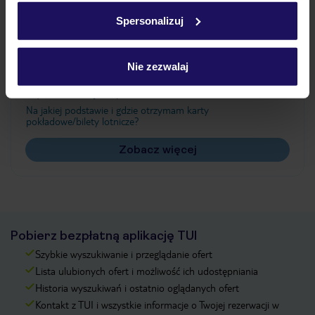
w
polityce plików cookies
oraz
polityce prywatności
.
Spersonalizuj
Często zadawane pytania
Nie zezwalaj
Jak zmienić uczestników/osobę zgłaszającą?
Czy w Hotelu będzie przedstawiciel TUI?
Na jakiej podstawie i gdzie otrzymam karty
pokładowe/bilety lotnicze?
Zobacz więcej
Pobierz bezpłatną aplikację TUI
Szybkie wyszukiwanie i przeglądanie ofert
Lista ulubionych ofert i możliwość ich udostępniania
Historia wyszukiwań i ostatnio oglądanych ofert
Kontakt z TUI i wszystkie informacje o Twojej rezerwacji w