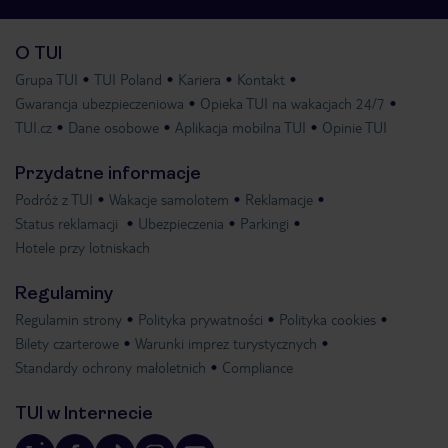
O TUI
Grupa TUI
TUI Poland
Kariera
Kontakt
Gwarancja ubezpieczeniowa
Opieka TUI na wakacjach 24/7
TUI.cz
Dane osobowe
Aplikacja mobilna TUI
Opinie TUI
Przydatne informacje
Podróż z TUI
Wakacje samolotem
Reklamacje
Status reklamacji
Ubezpieczenia
Parkingi
Hotele przy lotniskach
Regulaminy
Regulamin strony
Polityka prywatności
Polityka cookies
Bilety czarterowe
Warunki imprez turystycznych
Standardy ochrony małoletnich
Compliance
TUI w Internecie