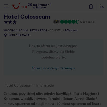
30
1
1
/
20
lat
|
numer
w Polsce
Hotel Colosseum
(2604 opinie)
WŁOCHY
LACJUM - RZYM
RZYM
KOD HOTELU
ROM15643
POKAŻ NA MAPIE
Ups, ta oferta nie jest dostępna.
Przygotowaliśmy dla Ciebie
podobne oferty:
Zobacz inne ceny i terminy
»
Hotel Colosseum
-
informacje
Centrum, przy cichej ulicy między bazyliką S. Maria Maggiore i
Koloseum, w pobliżu dworca Termini i Domus Aurea. Około 3
nute
minuty spacerem od stacji metra i 10 minut spacerem od Teatro