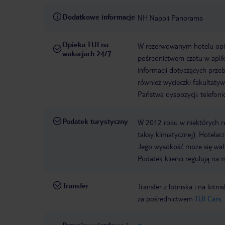
Dodatkowe informacje
NH Napoli Panorama
Opieka TUI na
W rezerwowanym hotelu opiek
wakacjach 24/7
pośrednictwem czatu w aplik
informacji dotyczących prze
również wycieczki fakultaty
Państwa dyspozycji: telefon
Podatek turystyczny
W 2012 roku w niektórych 
taksy klimatycznej). Hotelar
Jego wysokość może się waha
Podatek klienci regulują na 
Transfer
Transfer z lotniska i na l
za pośrednictwem
TUI Cars.