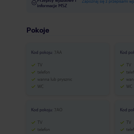
Przepisy wjazdowe i
Zapoznaj się z przepisami w
informacje MSZ
Pokoje
Kod pokoju
:
7AA
Kod po
TV
TV
telefon
tele
wanna lub prysznic
wann
WC
WC
Kod pokoju
:
7AO
Kod po
TV
TV
telefon
tele