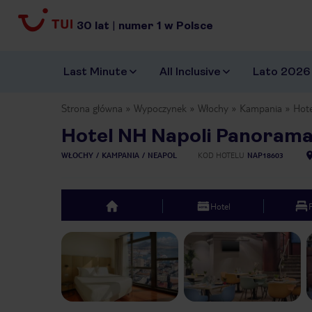
30
lat
|
numer
1
w Polsce
Last Minute
All Inclusive
Lato 2026
Strona główna
Wypoczynek
Włochy
Kampania
Hot
Hotel NH Napoli Panoram
WŁOCHY
KAMPANIA
NEAPOL
KOD HOTELU
NAP18603
Hotel
top
Previous slide