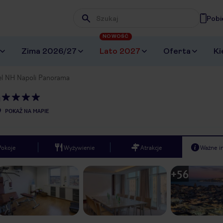
Pobi
Wpisz frazę, której szukasz
NOWOŚĆ
Zima 2026/27
Lato 2027
Oferta
Ki
el NH Napoli Panorama
a
POKAŻ NA MAPIE
Pokoje
Wyżywienie
Atrakcje
Ważne i
+
56