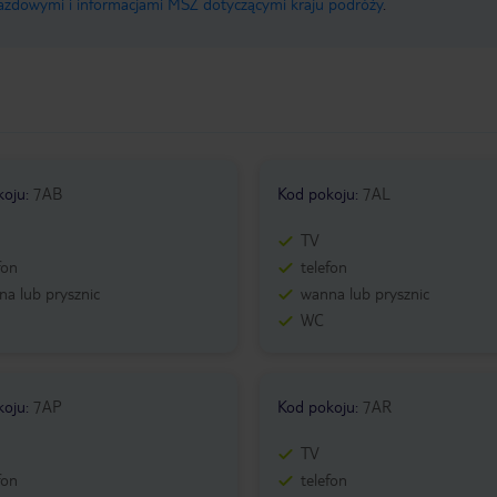
jazdowymi i informacjami MSZ dotyczącymi kraju podróży
.
koju
:
7AB
Kod pokoju
:
7AL
TV
fon
telefon
a lub prysznic
wanna lub prysznic
WC
koju
:
7AP
Kod pokoju
:
7AR
TV
fon
telefon