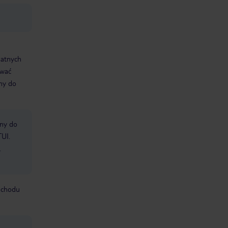
datnych
ować
śmy do
bny do
TUI.
.
mochodu