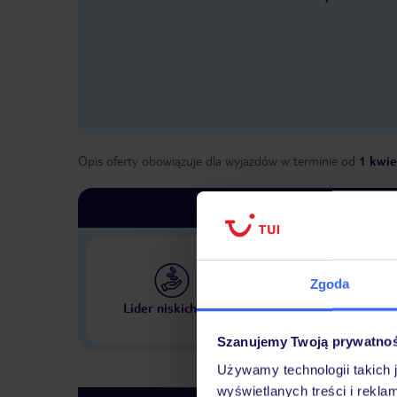
Opis oferty obowiązuje dla wyjazdów w terminie
od
1 kwie
Zgoda
Największe biuro podr
Lider niskich cen
w Polsce
Szanujemy Twoją prywatno
Używamy technologii takich 
wyświetlanych treści i rekla