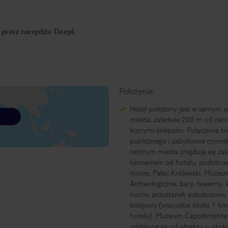
o przez narzędzie DeepL
Położenie:
Hotel położony jest w samym s
miasta, zaledwie 200 m od cen
licznymi sklepami. Połączenia t
publicznego i zabytkowe rzyms
centrum miasta znajdują się zal
kamieniem od hotelu, podobnie
morze, Pałac Królewski, Muzeu
Archeologiczne, bary, tawerny, 
nocne, przystanek autobusowy 
kolejowy (wszystkie około 1 km
hotelu). Muzeum Capodimonte 
oddalone są od obiektu o okoł