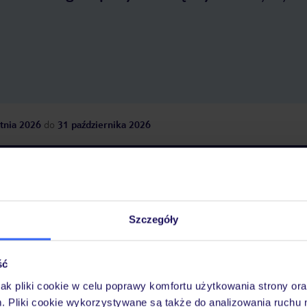
tnia 2026
do
31 października 2026
Dlaczego warto wybrać TUI?
Szczegóły
óży
Tylko u nas opieka na
10
30 lat w Polsce
wakacjach 24/7
ść
jak pliki cookie w celu poprawy komfortu użytkowania strony or
m. Pliki cookie wykorzystywane są także do analizowania ruchu 