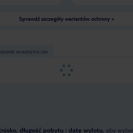
Sprawdź szczegóły wariantów ochrony
»
LENDARZ NAJNIŻSZYCH CEN
tnisko
,
długość pobytu
i
datę wylotu
, aby wyświe