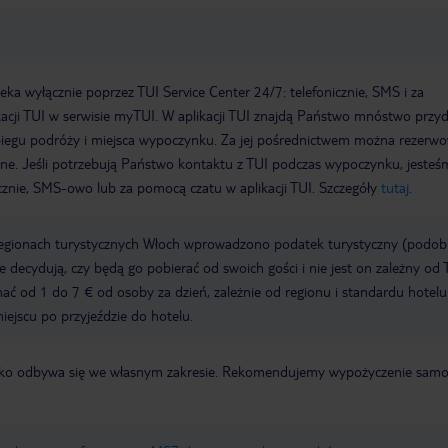
a wyłącznie poprzez TUI Service Center 24/7: telefonicznie, SMS i za
acji TUI w serwisie myTUI. W aplikacji TUI znajdą Państwo mnóstwo przy
biegu podróży i miejsca wypoczynku. Za jej pośrednictwem można rezerw
wne. Jeśli potrzebują Państwo kontaktu z TUI podczas wypoczynku, jeste
icznie, SMS-owo lub za pomocą czatu w aplikacji TUI. Szczegóły
tutaj
.
regionach turystycznych Włoch wprowadzono podatek turystyczny (podo
ze decydują, czy będą go pobierać od swoich gości i nie jest on zależny od 
ć od 1 do 7 € od osoby za dzień, zależnie od regionu i standardu hotelu
miejscu po przyjeździe do hotelu.
otnisko odbywa się we własnym zakresie. Rekomendujemy wypożyczenie sa