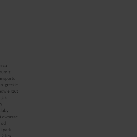
ercu
trum z
ransportu
ko-greckie
edwie rzut
 jak
m
kluby
i dworzec
 od
i park
o 2 km.