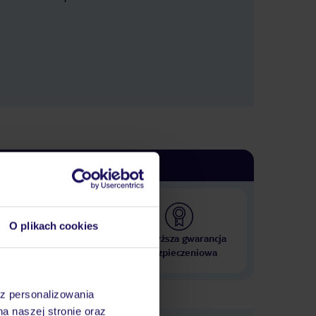
O plikach cookies
 000 hoteli w ponad 50
Najwyższa gwarancja
krajach
ubezpieczeniowa
az personalizowania
na naszej stronie oraz