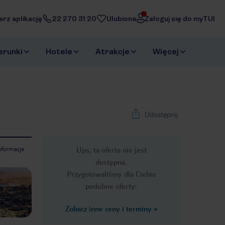
erz aplikację
22 270 31 20
Ulubione
Zaloguj się do myTUI
erunki
Hotele
Atrakcje
Więcej
Udostępnij
nformacje
Ups, ta oferta nie jest
1
/
62
dostępna.
Next slide
Przygotowaliśmy dla Ciebie
podobne oferty:
Zobacz inne ceny i terminy
»